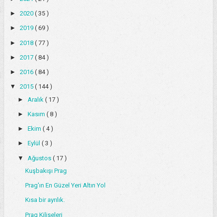
►
2020
( 35 )
►
2019
( 69 )
►
2018
( 77 )
►
2017
( 84 )
►
2016
( 84 )
▼
2015
( 144 )
►
Aralık
( 17 )
►
Kasım
( 8 )
►
Ekim
( 4 )
►
Eylül
( 3 )
▼
Ağustos
( 17 )
Kuşbakışı Prag
Prag'ın En Güzel Yeri Altın Yol
Kısa bir ayrılık.
Prag Kiliseleri