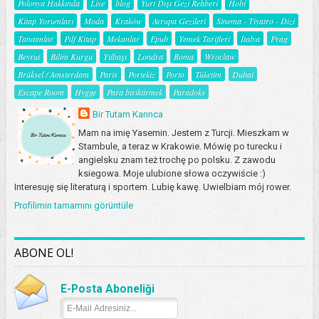
Polonya Hakkında
Live
blog
Yurt Dışı Gezi Rehberi
Hobi
Kitap Yorumları
Moda
Kraków
Avrupa Gezileri
Sinema - Tiyatro - Dizi
Tanıtımlar
Pdf Kitap
Mekanlar
Epub
Yemek Tarifleri
İtalya
Prag
Beyrut
Bilim Kurgu
Yılbaşı
Londra
Roma
Wroclaw
Brüksel / Amsterdam
Paris
Portekiz
Porto
Tüketim
Dubai
Escape Room
Hygge
Para biriktirmek
Paradoks
Bir Tutam Karınca
Mam na imię Yasemin. Jestem z Turcji. Mieszkam w
Stambule, a teraz w Krakowie. Mówię po turecku i
angielsku znam też trochę po polsku. Z zawodu
ksiegowa. Moje ulubione słowa oczywiście :)
Interesuję się literaturą i sportem. Lubię kawę. Uwielbiam mój rower.
Profilimin tamamını görüntüle
ABONE OL!
E-Posta Aboneliği