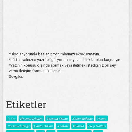
*Bloglar yorumla beslenir. Yorumlarınızı eksik etmeyin.
*Lütfen yalnızca yazı ile ilgili yorumlar yazın. Link bırakıp kaçmayın.
*Yazının konusu dışında sormak veya iletmek istediğiniz bir şey
varsa İletişim formunu kullanın.
Sevgiler.
Etiketler
İç Ses
Hayatın İçinden
Yaşama Sanatı
Kahve Bahane
Yaşam
Nachnuch Bags
Çanta Dikimi
Krakow
Polonya
Gezi Notları