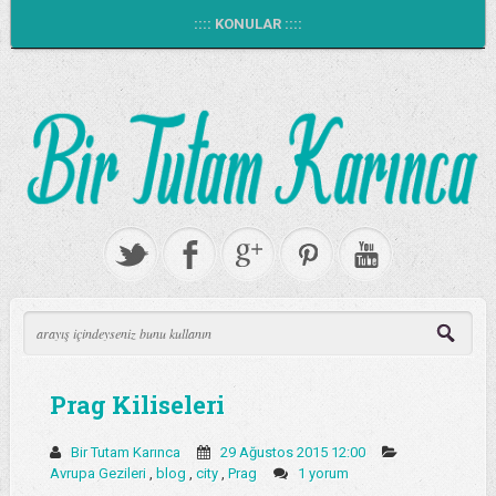
:::: KONULAR ::::
Prag Kiliseleri
Bir Tutam Karınca
29 Ağustos 2015 12:00
Avrupa Gezileri
,
blog
,
city
,
Prag
1 yorum