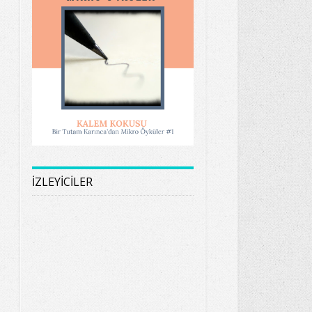
İZLEYİCİLER