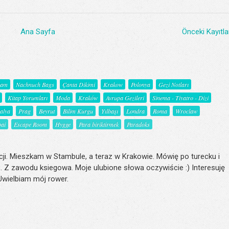
Ana Sayfa
Önceki Kayıtla
şam
Nachnuch Bags
Çanta Dikimi
Krakow
Polonya
Gezi Notları
Kitap Yorumları
Moda
Kraków
Avrupa Gezileri
Sinema - Tiyatro - Dizi
talya
Prag
Beyrut
Bilim Kurgu
Yılbaşı
Londra
Roma
Wroclaw
ai
Escape Room
Hygge
Para biriktirmek
Paradoks
ji. Mieszkam w Stambule, a teraz w Krakowie. Mówię po turecku i
. Z zawodu ksiegowa. Moje ulubione słowa oczywiście :) Interesuję
 Uwielbiam mój rower.