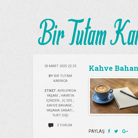
Kahve Bahan
30 MART 2025 22:23
BY
BIR TUTAM
KARINCA
ETIKET:
AVRUPA'DA
YAŞAM
,
HAYATIN
İÇINDEN
,
İÇ SES
,
KAHVE BAHANE
,
YAŞAMA SANATI
,
YURT DIŞI
2 YORUM
PAYLAŞ: