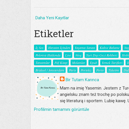
Daha Yeni Kayıtlar
Etiketler
İç Ses
Hayatın İçinden
Yaşama Sanatı
Kahve Bahane
Ya
Polonya Hakkında
Live
blog
Yurt Dışı Gezi Rehberi
Hobi
Tanıtımlar
Pdf Kitap
Mekanlar
Epub
Yemek Tarifleri
İ
Brüksel / Amsterdam
Paris
Portekiz
Porto
Tüketim
Dub
Bir Tutam Karınca
Mam na imię Yasemin. Jestem z Turc
angielsku znam też trochę po polsku
się literaturą i sportem. Lubię kawę.
Profilimin tamamını görüntüle