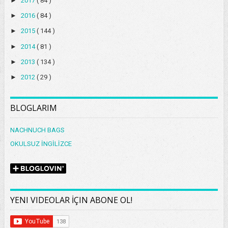
►
2017
( 84 )
►
2016
( 84 )
►
2015
( 144 )
►
2014
( 81 )
►
2013
( 134 )
►
2012
( 29 )
BLOGLARIM
NACHNUCH BAGS
OKULSUZ İNGİLİZCE
YENI VIDEOLAR İÇIN ABONE OL!