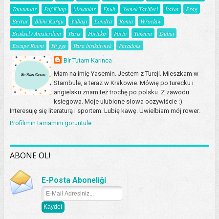
Tanıtımlar
Pdf Kitap
Mekanlar
Epub
Yemek Tarifleri
İtalya
Prag
Beyrut
Bilim Kurgu
Yılbaşı
Londra
Roma
Wroclaw
Brüksel / Amsterdam
Paris
Portekiz
Porto
Tüketim
Dubai
Escape Room
Hygge
Para biriktirmek
Paradoks
Bir Tutam Karınca
Mam na imię Yasemin. Jestem z Turcji. Mieszkam w
Stambule, a teraz w Krakowie. Mówię po turecku i
angielsku znam też trochę po polsku. Z zawodu
ksiegowa. Moje ulubione słowa oczywiście :)
Interesuję się literaturą i sportem. Lubię kawę. Uwielbiam mój rower.
Profilimin tamamını görüntüle
ABONE OL!
E-Posta Aboneliği