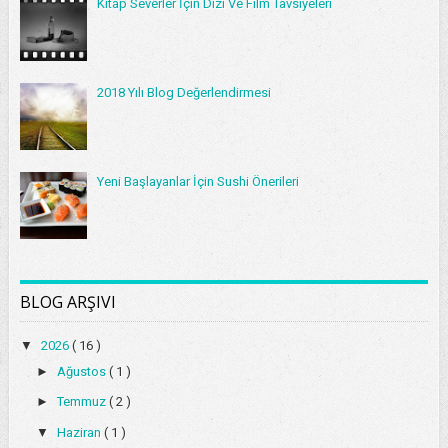
Kitap Severler İçin Dizi Ve Film Tavsiyeleri
2018 Yılı Blog Değerlendirmesi
Yeni Başlayanlar İçin Sushi Önerileri
BLOG ARŞIVI
▼
2026
( 16 )
►
Ağustos
( 1 )
►
Temmuz
( 2 )
▼
Haziran
( 1 )