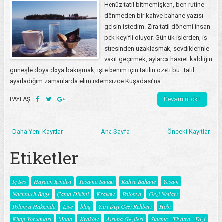
Henüz tatil bitmemişken, ben rutine
dönmeden bir kahve bahane yazısı
gelsin istedim. Zira tatil dönemi insan
pek keyifli oluyor. Günlük işlerden, iş
stresinden uzaklaşmak, sevdiklerinle
vakit geçirmek, aylarca hasret kaldığın
güneşle doya doya bakışmak, işte benim için tatilin özeti bu. Tatil
ayarladığım zamanlarda elim istemsizce Kuşadası’na...
Devamını oku
PAYLAŞ:
Daha Yeni Kayıtlar
Ana Sayfa
Önceki Kayıtlar
Etiketler
İç Ses
Hayatın İçinden
Yaşama Sanatı
Kahve Bahane
Yaşam
Nachnuch Bags
Çanta Dikimi
Krakow
Polonya
Gezi Notları
Polonya Hakkında
Live
blog
Yurt Dışı Gezi Rehberi
Hobi
Kitap Yorumları
Moda
Kraków
Avrupa Gezileri
Sinema - Tiyatro - Dizi