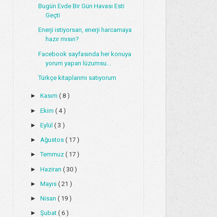
Bugün Evde Bir Gün Havası Esti
Geçti
Enerji istiyorsan, enerji harcamaya
hazır mısın?
Facebook sayfasında her konuya
yorum yapan lüzumsu...
Türkçe kitaplarımı satıyorum
►
Kasım
( 8 )
►
Ekim
( 4 )
►
Eylül
( 3 )
►
Ağustos
( 17 )
►
Temmuz
( 17 )
►
Haziran
( 30 )
►
Mayıs
( 21 )
►
Nisan
( 19 )
►
Şubat
( 6 )