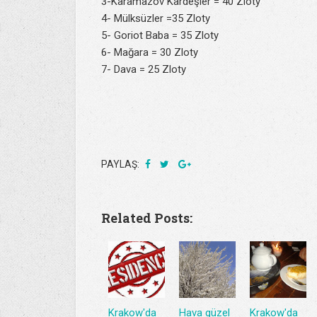
3-Karamazov Kardeşler = 40 Zloty
4- Mülksüzler =35 Zloty
5- Goriot Baba = 35 Zloty
6- Mağara = 30 Zloty
7- Dava = 25 Zloty
PAYLAŞ:
Related Posts:
Krakow'da
Hava güzel
Krakow'da