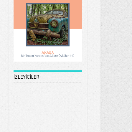
İZLEYİCİLER