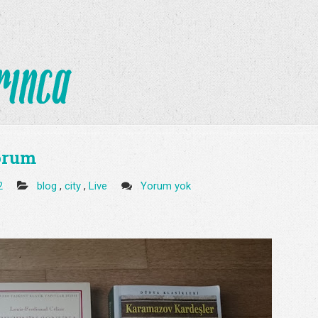
yorum
22
blog
,
city
,
Live
Yorum yok