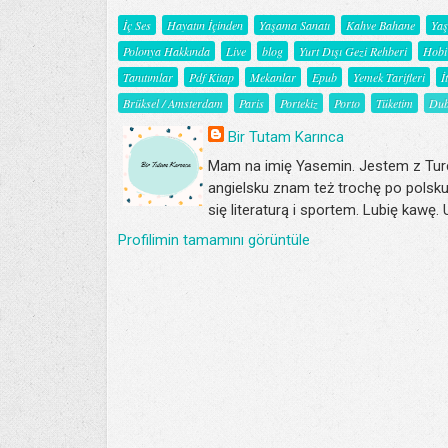
İç Ses
Hayatın İçinden
Yaşama Sanatı
Kahve Bahane
Ya
Polonya Hakkında
Live
blog
Yurt Dışı Gezi Rehberi
Hobi
Tanıtımlar
Pdf Kitap
Mekanlar
Epub
Yemek Tarifleri
İ
Brüksel / Amsterdam
Paris
Portekiz
Porto
Tüketim
Dub
Bir Tutam Karınca
Mam na imię Yasemin. Jestem z Turc
angielsku znam też trochę po polsku
się literaturą i sportem. Lubię kawę.
Profilimin tamamını görüntüle