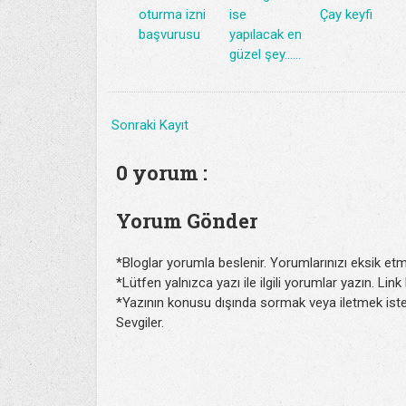
oturma izni
ise
Çay keyfi
başvurusu
yapılacak en
güzel şey......
Sonraki Kayıt
0 yorum :
Yorum Gönder
*Bloglar yorumla beslenir. Yorumlarınızı eksik etm
*Lütfen yalnızca yazı ile ilgili yorumlar yazın. Lin
*Yazının konusu dışında sormak veya iletmek isted
Sevgiler.