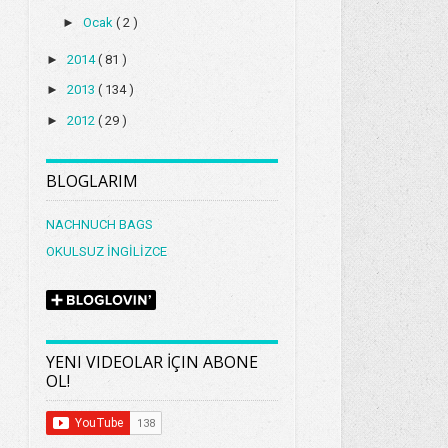
►
Ocak
( 2 )
►
2014
( 81 )
►
2013
( 134 )
►
2012
( 29 )
BLOGLARIM
NACHNUCH BAGS
OKULSUZ İNGİLİZCE
YENI VIDEOLAR İÇIN ABONE
OL!