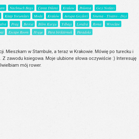
şam
Nachnuch Bags
Çanta Dikimi
Krakow
Polonya
Gezi Notları
Kitap Yorumları
Moda
Kraków
Avrupa Gezileri
Sinema - Tiyatro - Dizi
talya
Prag
Beyrut
Bilim Kurgu
Yılbaşı
Londra
Roma
Wroclaw
ai
Escape Room
Hygge
Para biriktirmek
Paradoks
ji. Mieszkam w Stambule, a teraz w Krakowie. Mówię po turecku i
. Z zawodu ksiegowa. Moje ulubione słowa oczywiście :) Interesuję
 Uwielbiam mój rower.