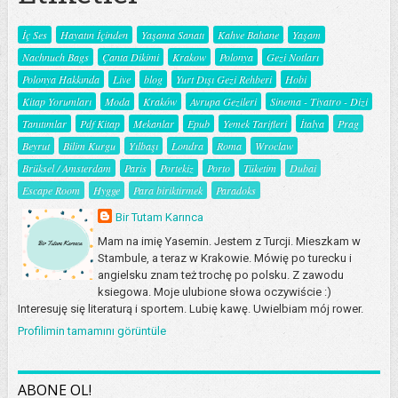
İç Ses
Hayatın İçinden
Yaşama Sanatı
Kahve Bahane
Yaşam
Nachnuch Bags
Çanta Dikimi
Krakow
Polonya
Gezi Notları
Polonya Hakkında
Live
blog
Yurt Dışı Gezi Rehberi
Hobi
Kitap Yorumları
Moda
Kraków
Avrupa Gezileri
Sinema - Tiyatro - Dizi
Tanıtımlar
Pdf Kitap
Mekanlar
Epub
Yemek Tarifleri
İtalya
Prag
Beyrut
Bilim Kurgu
Yılbaşı
Londra
Roma
Wroclaw
Brüksel / Amsterdam
Paris
Portekiz
Porto
Tüketim
Dubai
Escape Room
Hygge
Para biriktirmek
Paradoks
Bir Tutam Karınca
Mam na imię Yasemin. Jestem z Turcji. Mieszkam w
Stambule, a teraz w Krakowie. Mówię po turecku i
angielsku znam też trochę po polsku. Z zawodu
ksiegowa. Moje ulubione słowa oczywiście :)
Interesuję się literaturą i sportem. Lubię kawę. Uwielbiam mój rower.
Profilimin tamamını görüntüle
ABONE OL!