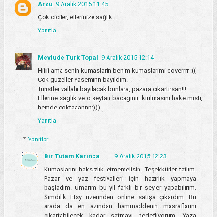
Arzu
9 Aralık 2015 11:45
Çok ciciler, ellerinize sağlık...
Yanıtla
Mevlude Turk Topal
9 Aralık 2015 12:14
Hiiiii ama senin kumaslarin benim kumaslarimi doverrrr :((
Cok guzeller Yaseminn bayildim.
Turistler vallahi bayilacak bunlara, pazara cikartirsan!!!
Ellerine saglik ve o seytan bacaginin kirilmasini haketmisti,
hemde coktaaannn:)))
Yanıtla
Yanıtlar
Bir Tutam Karınca
9 Aralık 2015 12:23
Kumaşlarını haksızlık etmemelisin. Teşekkürler tatlım.
Pazar ve yaz festivalleri için hazırlık yapmaya
başladım. Umarım bu yıl farklı bir şeyler yapabilirim.
Şimdilik Etsy üzerinden online satışa çıkardım. Bu
arada da en azından hammaddenin masraflarını
çıkartabilecek kadar satmayı hedefliyorum. Yaza