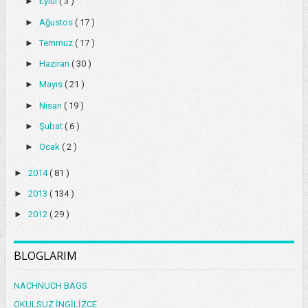
►
Eylül
( 3 )
►
Ağustos
( 17 )
►
Temmuz
( 17 )
►
Haziran
( 30 )
►
Mayıs
( 21 )
►
Nisan
( 19 )
►
Şubat
( 6 )
►
Ocak
( 2 )
►
2014
( 81 )
►
2013
( 134 )
►
2012
( 29 )
BLOGLARIM
NACHNUCH BAGS
OKULSUZ İNGİLİZCE