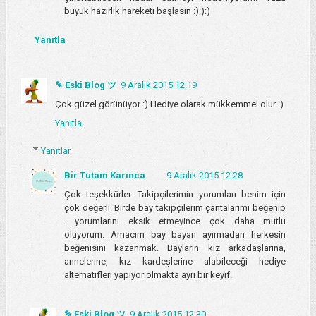
büyük hazırlık hareketi başlasın :):):)
Yanıtla
✎ Eski Blog ツ
9 Aralık 2015 12:19
Çok güzel görünüyor :) Hediye olarak mükkemmel olur :)
Yanıtla
Yanıtlar
Bir Tutam Karınca
9 Aralık 2015 12:28
Çok teşekkürler. Takipçilerimin yorumları benim için
çok değerli. Birde bay takipçilerim çantalarımı beğenip
. yorumlarını eksik etmeyince çok daha mutlu
oluyorum. Amacım bay bayan ayırmadan herkesin
beğenisini kazanmak. Bayların kız arkadaşlarına,
annelerine, kız kardeşlerine alabileceği hediye
alternatifleri yapıyor olmakta ayrı bir keyif.
✎ Eski Blog ツ
9 Aralık 2015 12:30