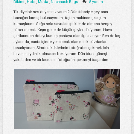
Dikimi
,
Hobi
,
Moda
,
Nachnuch Bags
8 yorum
Tık diye bir ses duyanınız var mı? Dün itibariyle şeytanın
bacağını kırmış bulunuyorum. Açtım makinamı, saçtım
kumaşlarımı. Sağa sola savrulan iplikler de olmasa herşey
süper olacak. Kışın genelde küçük şeyler dikiyorum. Hava
şartlarından dolayı kumaş çantaya olan ilgi azalıyor. Ben de kış
aylarında, çanta içinde yer alacak olan minik cüzdanlar
tasarlıyorum. Şimdi diktiklerimin fotoğrafını çekmek için
havanın aydınlık olmasını bekliyorum. Dün biraz güneşi
yakaladım ve bir kısmının fotoğrafını çekmeyi başardım.