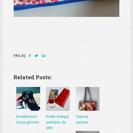
PAYLAŞ:
Related Posts:
Emeklerimin
Kedili makyaj
Taşıma
boşa gitmesi
çantaları da
çantası
bitti.