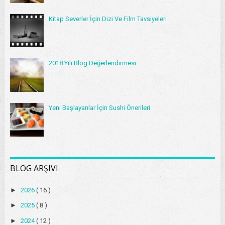
Kitap Severler İçin Dizi Ve Film Tavsiyeleri
2018 Yılı Blog Değerlendirmesi
Yeni Başlayanlar İçin Sushi Önerileri
BLOG ARŞIVI
►
2026
( 16 )
►
2025
( 8 )
►
2024
( 12 )