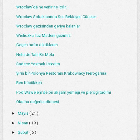
Wroclaw'da ne yenir ne içilir...
Wroclaw Sokaklarında Sizi Bekleyen Cüceler
Wroclaw gezisinden geriye kalanlar
Wieliczka Tuz Madeni gezimiz
Geçen hafta diktiklerim
Nehirde Tatlı Bir Mola
Sadece Yazmak İstedim
Şirin bir Polonya Restoranı Krakowiacy Pierogarnia
Ben Küçükken
Pod Wawelem'de bir akşam yemeği ve pierogi tadımı
Okuma değerlendirmesi
►
Mayıs
( 21 )
►
Nisan
( 19 )
►
Şubat
( 6 )