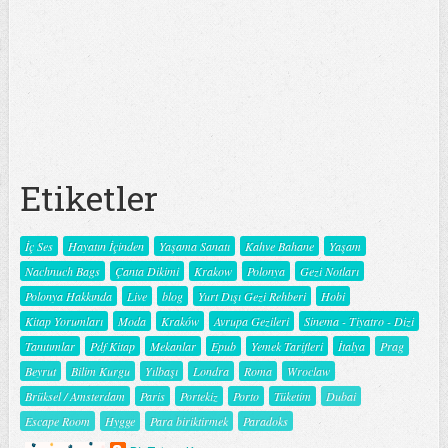
Etiketler
İç Ses
Hayatın İçinden
Yaşama Sanatı
Kahve Bahane
Yaşam
Nachnuch Bags
Çanta Dikimi
Krakow
Polonya
Gezi Notları
Polonya Hakkında
Live
blog
Yurt Dışı Gezi Rehberi
Hobi
Kitap Yorumları
Moda
Kraków
Avrupa Gezileri
Sinema - Tiyatro - Dizi
Tanıtımlar
Pdf Kitap
Mekanlar
Epub
Yemek Tarifleri
İtalya
Prag
Beyrut
Bilim Kurgu
Yılbaşı
Londra
Roma
Wroclaw
Brüksel / Amsterdam
Paris
Portekiz
Porto
Tüketim
Dubai
Escape Room
Hygge
Para biriktirmek
Paradoks