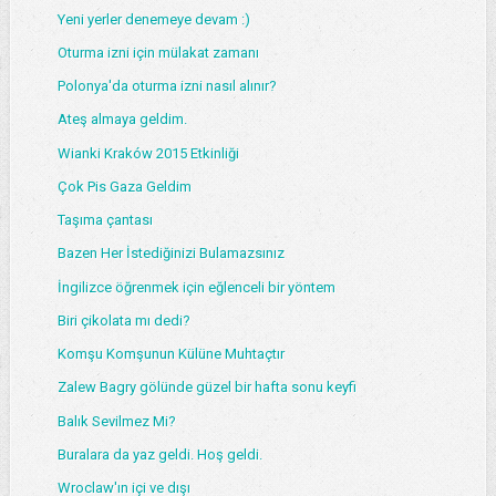
Yeni yerler denemeye devam :)
Oturma izni için mülakat zamanı
Polonya'da oturma izni nasıl alınır?
Ateş almaya geldim.
Wianki Kraków 2015 Etkinliği
Çok Pis Gaza Geldim
Taşıma çantası
Bazen Her İstediğinizi Bulamazsınız
İngilizce öğrenmek için eğlenceli bir yöntem
Biri çikolata mı dedi?
Komşu Komşunun Külüne Muhtaçtır
Zalew Bagry gölünde güzel bir hafta sonu keyfi
Balık Sevilmez Mi?
Buralara da yaz geldi. Hoş geldi.
Wroclaw'ın içi ve dışı