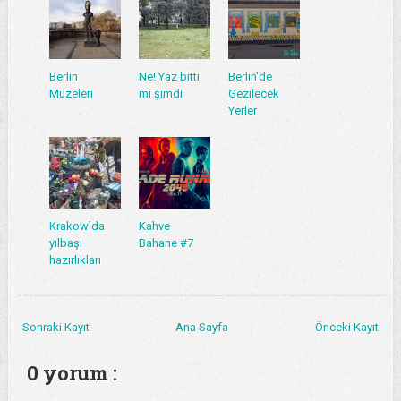
Berlin
Ne! Yaz bitti
Berlin'de
Müzeleri
mi şimdi
Gezilecek
Yerler
Krakow'da
Kahve
yılbaşı
Bahane #7
hazırlıkları
Sonraki Kayıt
Ana Sayfa
Önceki Kayıt
0 yorum :