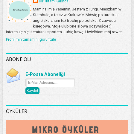
Bir Tutam Karınca
Mam na imię Yasemin. Jestem z Turcji. Mieszkam w
Stambule, a teraz w Krakowie. Mówię po turecku i
angielsku znam też trochę po polsku. Z zawodu
ksiegowa. Moje ulubione słowa oczywiście :)
Interesuję się literaturą i sportem. Lubię kawę. Uwielbiam mój rower.
Profilimin tamamını görüntüle
ABONE OL!
E-Posta Aboneliği
ÖYKÜLER