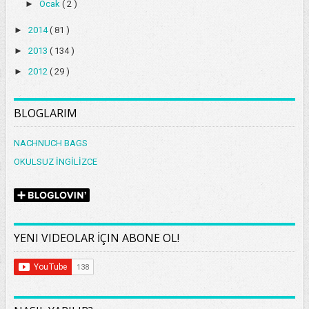
►
Ocak
( 2 )
►
2014
( 81 )
►
2013
( 134 )
►
2012
( 29 )
BLOGLARIM
NACHNUCH BAGS
OKULSUZ İNGİLİZCE
YENI VIDEOLAR İÇIN ABONE OL!