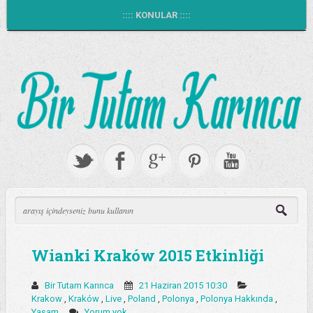
:::: KONULAR ::::
Wianki Kraków 2015 Etkinliği
Bir Tutam Karınca
21 Haziran 2015 10:30
Krakow
,
Kraków
,
Live
,
Poland
,
Polonya
,
Polonya Hakkında
,
Yaşam
Yorum yok