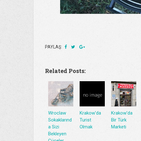
PAYLAŞ:
Related Posts:
Wroclaw
Krakow'da
Krakow'da
Sokaklarınd
Turist
Bir Türk
a Sizi
Olmak
Marketi
Bekleyen
Cüceler