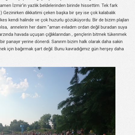
men İzmir'in yazlık beldelerinden birinde hissettim. Tek fark
 :) Gezinirken dikkatimi çeken başka bir şey ise çok kalabalık
es kendi halinde ve çok huzurlu gözüküyordu. Bir de bizim plajları
olsa, annelerin her daim "aman evladım ordan değil buradan suya
 tarzında havada uçuşan çığlıklarından , gençlerin bitmek tükenmek
bir panayır yerine dönerdi. Sanırım bizim halk olarak daha sakin
ek için bağırmak şart değil. Bunu kavradığımız gün herşey daha