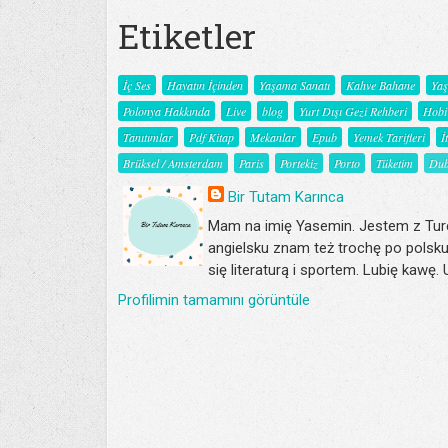
Etiketler
İç Ses
Hayatın İçinden
Yaşama Sanatı
Kahve Bahane
Ya
Polonya Hakkında
Live
blog
Yurt Dışı Gezi Rehberi
Hobi
Tanıtımlar
Pdf Kitap
Mekanlar
Epub
Yemek Tarifleri
İ
Brüksel / Amsterdam
Paris
Portekiz
Porto
Tüketim
Dub
Bir Tutam Karınca
Mam na imię Yasemin. Jestem z Turc
angielsku znam też trochę po polsku
się literaturą i sportem. Lubię kawę.
Profilimin tamamını görüntüle