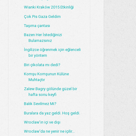
Wianki Kraków 2015 Etkinliği
Çok Pis Gaza Geldim
Taşıma çantası
Bazen Her İstediğinizi
Bulamazsınız
İngilizce öğrenmek için eğlenceli
bir yöntem
Biri çikolata mı dedi?
Komşu Komşunun Külüne
Muhtaçtır
Zalew Bagry gölünde güzel bir
hafta sonu keyfi
Balık Sevilmez Mi?
Buralara da yaz geldi. Hoş geldi.
Wroclaw'ın içi ve dışı
Wroclaw'da ne yenir ne içilir...