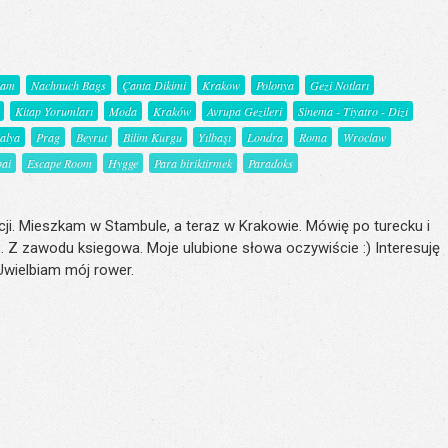
şam
Nachnuch Bags
Çanta Dikimi
Krakow
Polonya
Gezi Notları
Kitap Yorumları
Moda
Kraków
Avrupa Gezileri
Sinema - Tiyatro - Dizi
talya
Prag
Beyrut
Bilim Kurgu
Yılbaşı
Londra
Roma
Wroclaw
ai
Escape Room
Hygge
Para biriktirmek
Paradoks
ji. Mieszkam w Stambule, a teraz w Krakowie. Mówię po turecku i
. Z zawodu ksiegowa. Moje ulubione słowa oczywiście :) Interesuję
 Uwielbiam mój rower.