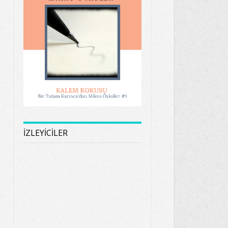
İZLEYİCİLER