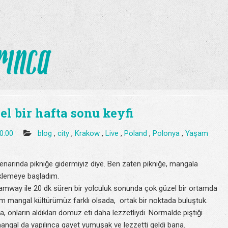
l bir hafta sonu keyfi
10:00
blog
,
city
,
Krakow
,
Live
,
Poland
,
Polonya
,
Yaşam
 kenarında pikniğe gidermiyiz diye. Ben zaten pikniğe, mangala
eklemeye başladım.
ramway ile 20 dk süren bir yolculuk sonunda çok güzel bir ortamda
im mangal kültürümüz farklı olsada, ortak bir noktada buluştuk.
a, onların aldıkları domuz eti daha lezzetliydi. Normalde piştiği
gal da yapılınca gayet yumuşak ve lezzetti geldi bana.