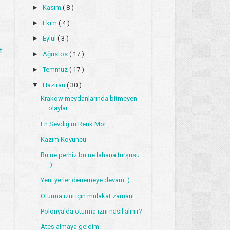
►
Kasım
( 8 )
►
Ekim
( 4 )
►
Eylül
( 3 )
t
►
Ağustos
( 17 )
►
Temmuz
( 17 )
▼
Haziran
( 30 )
Krakow meydanlarında bitmeyen
olaylar
En Sevdiğim Renk Mor
Kazım Koyuncu
Bu ne perhiz bu ne lahana turşusu
:)
Yeni yerler denemeye devam :)
Oturma izni için mülakat zamanı
Polonya'da oturma izni nasıl alınır?
Ateş almaya geldim.