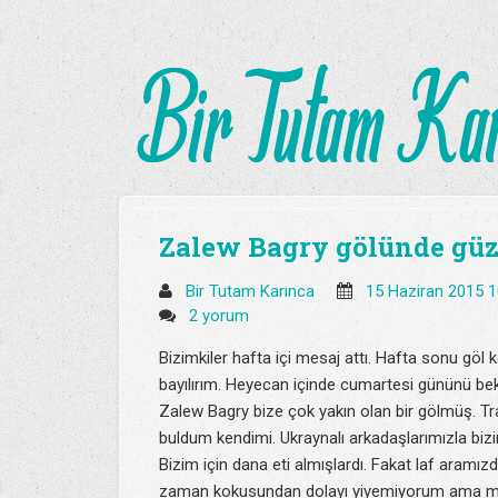
Zalew Bagry gölünde güze
Bir Tutam Karınca
15 Haziran 2015 
2 yorum
Bizimkiler hafta içi mesaj attı. Hafta sonu göl
bayılırım. Heyecan içinde cumartesi gününü b
Zalew Bagry bize çok yakın olan bir gölmüş. T
buldum kendimi. Ukraynalı arkadaşlarımızla biz
Bizim için dana eti almışlardı. Fakat laf aramızd
zaman kokusundan dolayı yiyemiyorum ama man