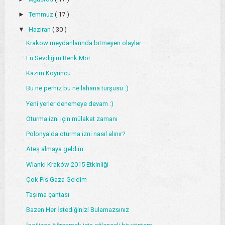
►
Temmuz
( 17 )
▼
Haziran
( 30 )
Krakow meydanlarında bitmeyen olaylar
En Sevdiğim Renk Mor
Kazım Koyuncu
Bu ne perhiz bu ne lahana turşusu :)
Yeni yerler denemeye devam :)
Oturma izni için mülakat zamanı
Polonya'da oturma izni nasıl alınır?
Ateş almaya geldim.
Wianki Kraków 2015 Etkinliği
Çok Pis Gaza Geldim
Taşıma çantası
Bazen Her İstediğinizi Bulamazsınız