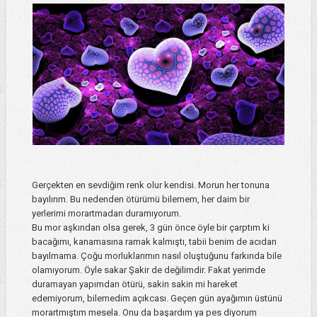
Gerçekten en sevdiğim renk olur kendisi. Morun her tonuna
bayılırım. Bu nedenden ötürümü bilemem, her daim bir
yerlerimi morartmadan duramıyorum.
Bu mor aşkından olsa gerek, 3 gün önce öyle bir çarptım ki
bacağımı, kanamasına ramak kalmıştı, tabii benim de acıdan
bayılmama. Çoğu morluklarımın nasıl oluştuğunu farkında bile
olamıyorum. Öyle sakar Şakir de değilimdir. Fakat yerimde
duramayan yapımdan ötürü, sakin sakin mi hareket
edemiyorum, bilemedim açıkcası. Geçen gün ayağımın üstünü
morartmıştım mesela. Onu da başardım ya pes diyorum