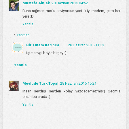
Mustafa Alnıak
28 Haziran 2015 04:52
Buna rağmen mor'u seviyorsun yani :) Iyi madem, çarp her
yere :D
Yanıtla
Yanıtlar
Bir Tutam Karınca
28 Haziran 2015 11:53
İşte sevgi böyle birşey :)
Yanıtla
Mevlude Turk Topal
28 Haziran 2015 15:21
Insan sevdigi seyden kolay vazgecemezmis:) Gecmis
olsun bu arada :)
Yanıtla