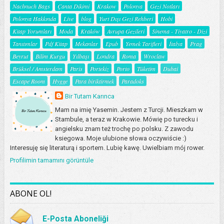
Nachnuch Bags
Çanta Dikimi
Krakow
Polonya
Gezi Notları
Polonya Hakkında
Live
blog
Yurt Dışı Gezi Rehberi
Hobi
Kitap Yorumları
Moda
Kraków
Avrupa Gezileri
Sinema - Tiyatro - Dizi
Tanıtımlar
Pdf Kitap
Mekanlar
Epub
Yemek Tarifleri
İtalya
Prag
Beyrut
Bilim Kurgu
Yılbaşı
Londra
Roma
Wroclaw
Brüksel / Amsterdam
Paris
Portekiz
Porto
Tüketim
Dubai
Escape Room
Hygge
Para biriktirmek
Paradoks
Bir Tutam Karınca
Mam na imię Yasemin. Jestem z Turcji. Mieszkam w
Stambule, a teraz w Krakowie. Mówię po turecku i
angielsku znam też trochę po polsku. Z zawodu
ksiegowa. Moje ulubione słowa oczywiście :)
Interesuję się literaturą i sportem. Lubię kawę. Uwielbiam mój rower.
Profilimin tamamını görüntüle
ABONE OL!
E-Posta Aboneliği