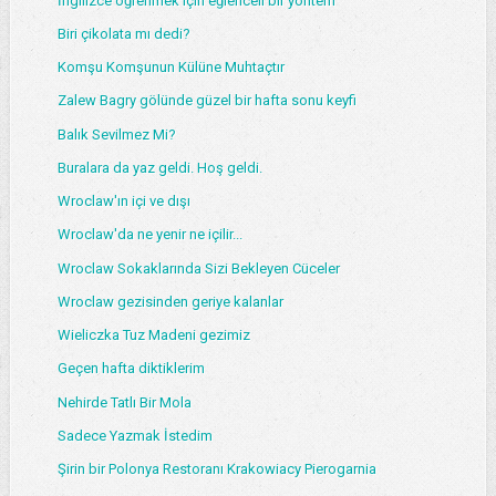
İngilizce öğrenmek için eğlenceli bir yöntem
Biri çikolata mı dedi?
Komşu Komşunun Külüne Muhtaçtır
Zalew Bagry gölünde güzel bir hafta sonu keyfi
Balık Sevilmez Mi?
Buralara da yaz geldi. Hoş geldi.
Wroclaw'ın içi ve dışı
Wroclaw'da ne yenir ne içilir...
Wroclaw Sokaklarında Sizi Bekleyen Cüceler
Wroclaw gezisinden geriye kalanlar
Wieliczka Tuz Madeni gezimiz
Geçen hafta diktiklerim
Nehirde Tatlı Bir Mola
Sadece Yazmak İstedim
Şirin bir Polonya Restoranı Krakowiacy Pierogarnia