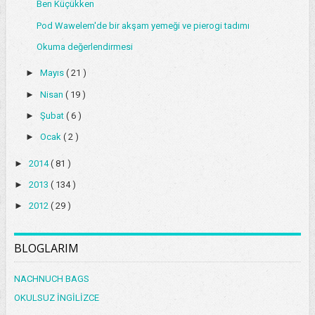
Ben Küçükken
Pod Wawelem'de bir akşam yemeği ve pierogi tadımı
Okuma değerlendirmesi
►
Mayıs
( 21 )
►
Nisan
( 19 )
►
Şubat
( 6 )
►
Ocak
( 2 )
►
2014
( 81 )
►
2013
( 134 )
►
2012
( 29 )
BLOGLARIM
NACHNUCH BAGS
OKULSUZ İNGİLİZCE