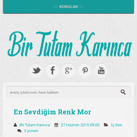
:::: KONULAR ::::
En Sevdiğim Renk Mor
Bir Tutam Karınca
27 Haziran 2015 09:00
İç Ses
3 yorum