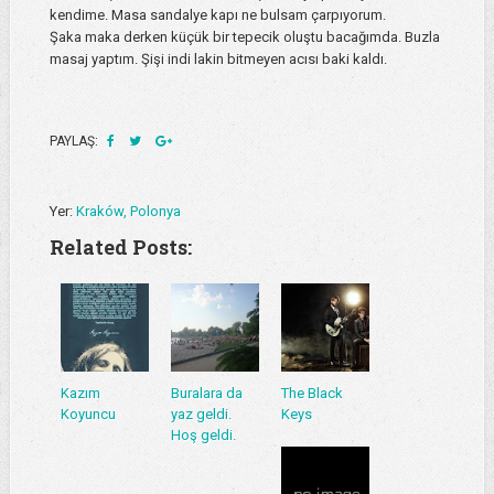
kendime. Masa sandalye kapı ne bulsam çarpıyorum.
Şaka maka derken küçük bir tepecik oluştu bacağımda. Buzla
masaj yaptım. Şişi indi lakin bitmeyen acısı baki kaldı.
PAYLAŞ:
Yer:
Kraków, Polonya
Related Posts:
Kazım
Buralara da
The Black
Koyuncu
yaz geldi.
Keys
Hoş geldi.