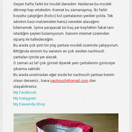
Geçen hafta farklı bir model denedim. Nedense bu modeli
dikmeyi hep erteledim. Kısmet bu zamanaymış. İki farklı
boyutta çalıştığım (hobo) kol çantalarının yenileri yolda. Tek
sıkıntım bazı malzemeleri henüz nereden alacağımı
bilememek. İşime yarayacak bir kaç yer keşfettim fakat tam
istediğim şeyleri bulamıyorum. Sanırım internet üzerinden
sipariş ile halledeceğim.
Bu arada çok şirin bir plaj çantası modeli üzerinde çalışıyorum.
Bittiğinde eminim bu senenin en çok sevilen nachnuch
çantaları içinde yer alacak.
O zaman az laf çok görsel diyerek yeni çantalarımı görücüye
çıkarma vaktidir.
Bu arada unutmadan eğer sizde bir nachnuch çantası benim
olsun derseniz , bana
nachnuch@gmail.com
dan
ulaşabilirsiniz.
My Facebook
My Instagram
My Dawanda Shop