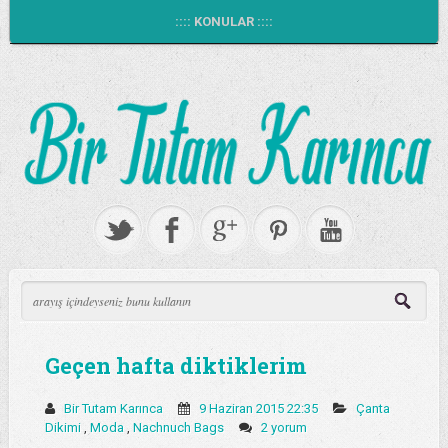
:::: KONULAR ::::
Geçen hafta diktiklerim
Bir Tutam Karınca
9 Haziran 2015 22:35
Çanta
Dikimi
,
Moda
,
Nachnuch Bags
2 yorum