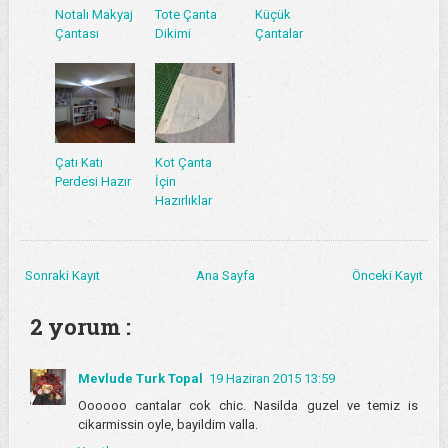
Notalı Makyaj
Tote Çanta
Küçük
Çantası
Dikimi
Çantalar
Çatı Katı
Kot Çanta
Perdesi Hazır
İçin
Hazırlıklar
Sonraki Kayıt
Ana Sayfa
Önceki Kayıt
2 yorum :
Mevlude Turk Topal
19 Haziran 2015 13:59
Oooooo cantalar cok chic. Nasilda guzel ve temiz is
cikarmissin oyle, bayildim valla.