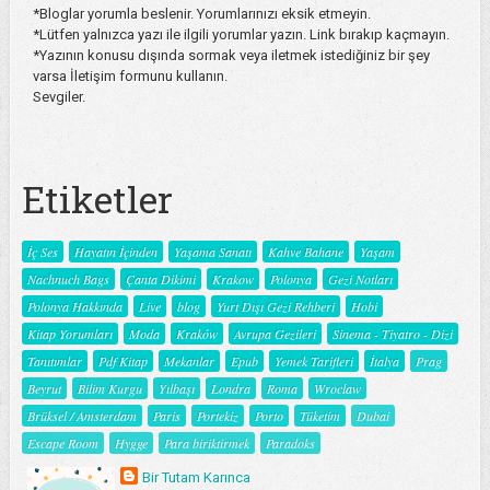
*Bloglar yorumla beslenir. Yorumlarınızı eksik etmeyin.
*Lütfen yalnızca yazı ile ilgili yorumlar yazın. Link bırakıp kaçmayın.
*Yazının konusu dışında sormak veya iletmek istediğiniz bir şey
varsa İletişim formunu kullanın.
Sevgiler.
Etiketler
İç Ses
Hayatın İçinden
Yaşama Sanatı
Kahve Bahane
Yaşam
Nachnuch Bags
Çanta Dikimi
Krakow
Polonya
Gezi Notları
Polonya Hakkında
Live
blog
Yurt Dışı Gezi Rehberi
Hobi
Kitap Yorumları
Moda
Kraków
Avrupa Gezileri
Sinema - Tiyatro - Dizi
Tanıtımlar
Pdf Kitap
Mekanlar
Epub
Yemek Tarifleri
İtalya
Prag
Beyrut
Bilim Kurgu
Yılbaşı
Londra
Roma
Wroclaw
Brüksel / Amsterdam
Paris
Portekiz
Porto
Tüketim
Dubai
Escape Room
Hygge
Para biriktirmek
Paradoks
Bir Tutam Karınca