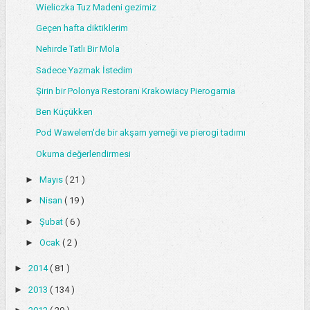
Wieliczka Tuz Madeni gezimiz
Geçen hafta diktiklerim
Nehirde Tatlı Bir Mola
Sadece Yazmak İstedim
Şirin bir Polonya Restoranı Krakowiacy Pierogarnia
Ben Küçükken
Pod Wawelem'de bir akşam yemeği ve pierogi tadımı
Okuma değerlendirmesi
►
Mayıs
( 21 )
►
Nisan
( 19 )
►
Şubat
( 6 )
►
Ocak
( 2 )
►
2014
( 81 )
►
2013
( 134 )