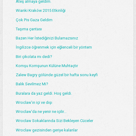
Ateş almaya geldim.
Wianki Kraków 2015 Etkinliği
Çok Pis Gaza Geldim
Taşıma çantası
Bazen Her İstediğinizi Bulamazsınız
İngilizce öğrenmek için eğlenceli bir yöntem
Biri çikolata mı dedi?
Komşu Komşunun Külüne Muhtaçtır
Zalew Bagry gölünde güzel bir hafta sonu keyfi
Balık Sevilmez Mi?
Buralara da yaz geldi. Hoş geldi.
Wroclaw'ın içi ve dışı
Wroclaw'da ne yenir ne içilir...
Wroclaw Sokaklarında Sizi Bekleyen Cüceler
Wroclaw gezisinden geriye kalanlar