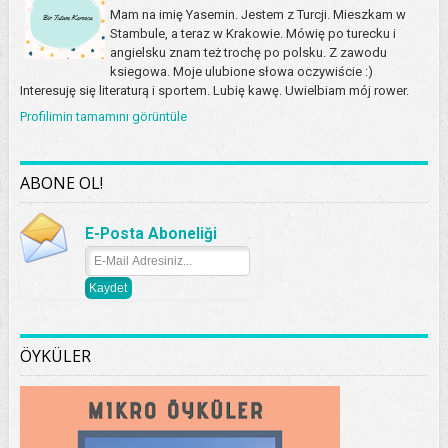
Mam na imię Yasemin. Jestem z Turcji. Mieszkam w
Stambule, a teraz w Krakowie. Mówię po turecku i
angielsku znam też trochę po polsku. Z zawodu
ksiegowa. Moje ulubione słowa oczywiście :)
Interesuję się literaturą i sportem. Lubię kawę. Uwielbiam mój rower.
Profilimin tamamını görüntüle
ABONE OL!
E-Posta Aboneliği
ÖYKÜLER