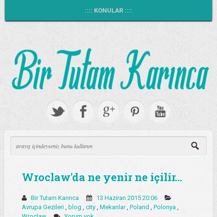
:::: KONULAR ::::
Wroclaw'da ne yenir ne içilir...
Bir Tutam Karınca
13 Haziran 2015 20:06
Avrupa Gezileri
,
blog
,
city
,
Mekanlar
,
Poland
,
Polonya
,
Wroclaw
Yorum yok