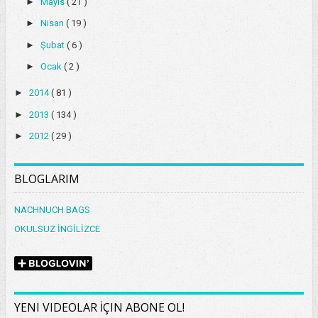
►
Mayıs
( 21 )
►
Nisan
( 19 )
►
Şubat
( 6 )
►
Ocak
( 2 )
►
2014
( 81 )
►
2013
( 134 )
►
2012
( 29 )
BLOGLARIM
NACHNUCH BAGS
OKULSUZ İNGİLİZCE
YENI VIDEOLAR İÇIN ABONE OL!