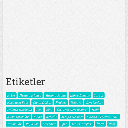
Etiketler
İç Ses
Hayatın İçinden
Yaşama Sanatı
Kahve Bahane
Yaşam
Nachnuch Bags
Çanta Dikimi
Krakow
Polonya
Gezi Notları
Polonya Hakkında
Live
blog
Yurt Dışı Gezi Rehberi
Hobi
Kitap Yorumları
Moda
Kraków
Avrupa Gezileri
Sinema - Tiyatro - Dizi
Tanıtımlar
Pdf Kitap
Mekanlar
Epub
Yemek Tarifleri
İtalya
Prag