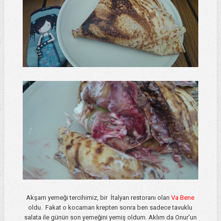
Akşam yemeği tercihimiz, bir İtalyan restoranı olan
Va Bene
oldu. Fakat o kocaman krepten sonra ben sadece tavuklu
salata ile günün son yemeğini yemiş oldum. Aklım da Onur'un