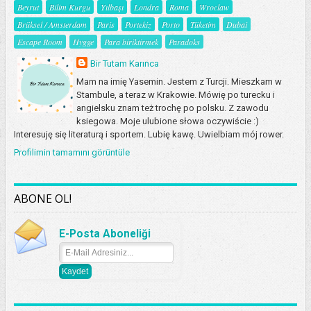
Beyrut
Bilim Kurgu
Yılbaşı
Londra
Roma
Wroclaw
Brüksel / Amsterdam
Paris
Portekiz
Porto
Tüketim
Dubai
Escape Room
Hygge
Para biriktirmek
Paradoks
Bir Tutam Karınca
Mam na imię Yasemin. Jestem z Turcji. Mieszkam w
Stambule, a teraz w Krakowie. Mówię po turecku i
angielsku znam też trochę po polsku. Z zawodu
ksiegowa. Moje ulubione słowa oczywiście :)
Interesuję się literaturą i sportem. Lubię kawę. Uwielbiam mój rower.
Profilimin tamamını görüntüle
ABONE OL!
E-Posta Aboneliği