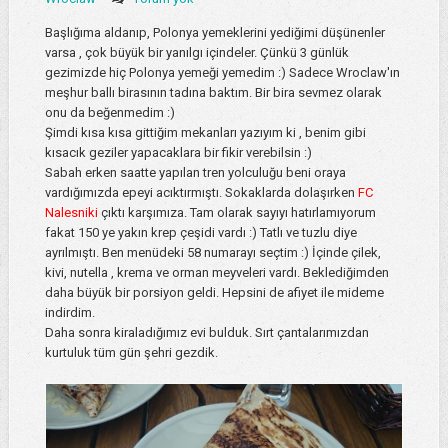
Başlığıma aldanıp, Polonya yemeklerini yediğimi düşünenler
varsa , çok büyük bir yanılgı içindeler. Çünkü 3 günlük
gezimizde hiç Polonya yemeği yemedim :) Sadece Wroclaw'ın
meşhur ballı birasının tadına baktım. Bir bira sevmez olarak
onu da beğenmedim :)
Şimdi kısa kısa gittiğim mekanları yazıyım ki , benim gibi
kısacık geziler yapacaklara bir fikir verebilsin :)
Sabah erken saatte yapılan tren yolculuğu beni oraya
vardığımızda epeyi acıktırmıştı. Sokaklarda dolaşırken
FC
Nalesniki
çıktı karşımıza. Tam olarak sayıyı hatırlamıyorum
fakat 150 ye yakın krep çeşidi vardı :) Tatlı ve tuzlu diye
ayrılmıştı. Ben menüdeki 58 numarayı seçtim :) İçinde çilek,
kivi, nutella , krema ve orman meyveleri vardı. Beklediğimden
daha büyük bir porsiyon geldi. Hepsini de afiyet ile mideme
indirdim.
Daha sonra kiraladığımız evi bulduk. Sırt çantalarımızdan
kurtuluk tüm gün şehri gezdik.