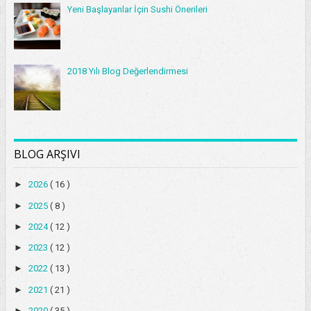
Yeni Başlayanlar İçin Sushi Önerileri
2018 Yılı Blog Değerlendirmesi
BLOG ARŞIVI
►
2026
( 16 )
►
2025
( 8 )
►
2024
( 12 )
►
2023
( 12 )
►
2022
( 13 )
►
2021
( 21 )
►
2020
( 35 )