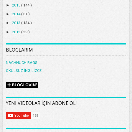
►
2015
( 144 )
►
2014
( 81 )
►
2013
( 134 )
►
2012
( 29 )
BLOGLARIM
NACHNUCH BAGS
OKULSUZ İNGİLİZCE
YENI VIDEOLAR İÇIN ABONE OL!