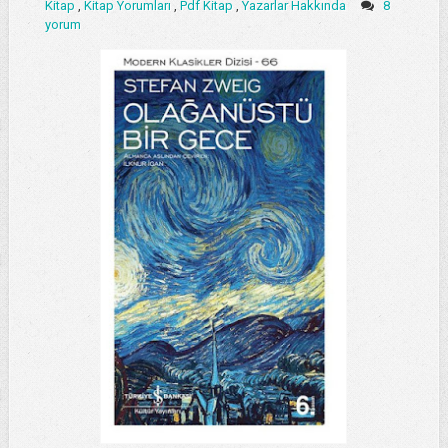
Kitap
,
Kitap Yorumları
,
Pdf Kitap
,
Yazarlar Hakkında
8
yorum