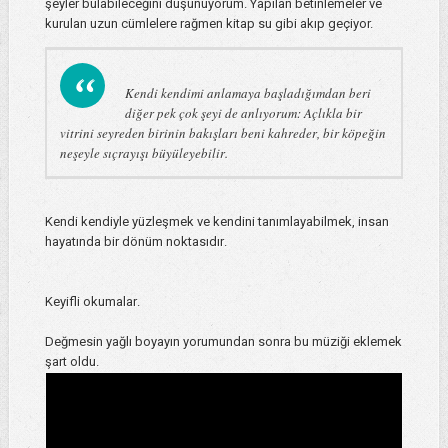
şeyler bulabileceğini düşünüyorum. Yapılan betinlemeler ve
kurulan uzun cümlelere rağmen kitap su gibi akıp geçiyor.
Kendi kendimi anlamaya başladığımdan beri
diğer pek çok şeyi de anlıyorum: Açlıkla bir
vitrini seyreden birinin bakışları beni kahreder, bir köpeğin
neşeyle sıçrayışı büyüleyebilir.
Kendi kendiyle yüzleşmek ve kendini tanımlayabilmek, insan
hayatında bir dönüm noktasıdır.
Keyifli okumalar.
Değmesin yağlı boyayın yorumundan sonra bu müziği eklemek
şart oldu.