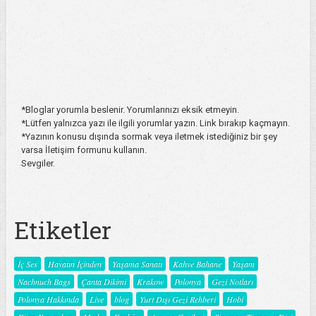
*Bloglar yorumla beslenir. Yorumlarınızı eksik etmeyin.
*Lütfen yalnızca yazı ile ilgili yorumlar yazın. Link bırakıp kaçmayın.
*Yazının konusu dışında sormak veya iletmek istediğiniz bir şey
varsa İletişim formunu kullanın.
Sevgiler.
Etiketler
İç Ses
Hayatın İçinden
Yaşama Sanatı
Kahve Bahane
Yaşam
Nachnuch Bags
Çanta Dikimi
Krakow
Polonya
Gezi Notları
Polonya Hakkında
Live
blog
Yurt Dışı Gezi Rehberi
Hobi