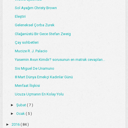
Sol Ayağım Christy Brown
Eleştiri
Geleneksel Çorba Zurek
Olağanüstü Bir Gece Stefan Zweig
Çay sohbetleri
Mucize R. J. Palacio
Yasemin Avun Kimdir? sorusunun en matrak cevapları...
Sis Miguel De Unamuno
8 Mart Dünya Emekçi Kadınlar Günü
Menfaat İlişkisi
Ucuza Uçmanın En Kolay Yolu
►
Şubat
( 7 )
►
Ocak
( 5 )
►
2016
( 84 )