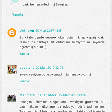
Linki hemen ekledim :) Sevgiler.
Yanıtla
Unknown
20 Mart 2017 13:51
Bu kitabı bende severek okumuştum, kitap kapağındaki
resmin bir tabloya ait olduğunu bilmiyordum sayende
öğrenmiş oldum. :)
Yanıtla
deeptone
22 Mart 2017 12:04
zweig seviyom bunu okumadım tamam okuyum :)
Yanıtla
Mehmet Bilgehan Merki
22 Mart 2017 13:38
Zweig'in kaleminin olağanüstü kıvraklığını gösteren, bu
uzun hikaye mükemmel bir edebiyat sörfü tadı veriyor.
Tabloyu da bloğumda paylaştığım tablo öykülerinde