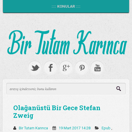
:::: KONULAR ::::
Olağanüstü Bir Gece Stefan
Zweig
Bir Tutam Karınca
19 Mart 2017 14:28
Epub
,