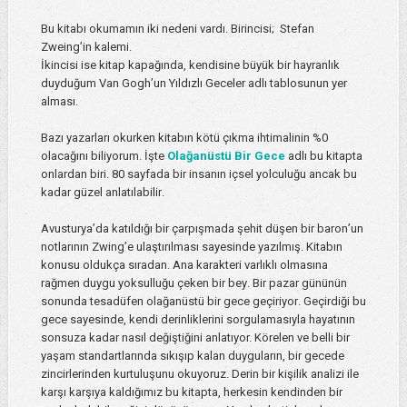
Bu kitabı okumamın iki nedeni vardı. Birincisi; Stefan
Zweing’in kalemi.
İkincisi ise kitap kapağında, kendisine büyük bir hayranlık
duyduğum Van Gogh’un Yıldızlı Geceler adlı tablosunun yer
alması.
Bazı yazarları okurken kitabın kötü çıkma ihtimalinin %0
olacağını biliyorum. İşte
Olağanüstü Bir Gece
adlı bu kitapta
onlardan biri. 80 sayfada bir insanın içsel yolculuğu ancak bu
kadar güzel anlatılabilir.
Avusturya’da katıldığı bir çarpışmada şehit düşen bir baron’un
notlarının Zwing’e ulaştırılması sayesinde yazılmış. Kitabın
konusu oldukça sıradan. Ana karakteri varlıklı olmasına
rağmen duygu yoksulluğu çeken bir bey. Bir pazar gününün
sonunda tesadüfen olağanüstü bir gece geçiriyor.
Geçirdiği bu
gece sayesinde, kendi derinliklerini sorgulamasıyla hayatının
sonsuza kadar nasıl değiştiğini anlatıyor. Körelen ve belli bir
yaşam standartlarında sıkışıp kalan duyguların, bir gecede
zincirlerinden kurtuluşunu okuyoruz. Derin bir kişilik analizi ile
karşı karşıya kaldığımız bu kitapta, herkesin kendinden bir