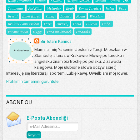
Kitap Yorumları
Moda
Kraków
Avrupa Gezileri
Sinema - Tiyatro - Dizi
Tanıtımlar
Pdf Kitap
Mekanlar
Epub
Yemek Tarifleri
İtalya
Prag
Beyrut
Bilim Kurgu
Yılbaşı
Londra
Roma
Wroclaw
Brüksel / Amsterdam
Paris
Portekiz
Porto
Tüketim
Dubai
Escape Room
Hygge
Para biriktirmek
Paradoks
Bir Tutam Karınca
Mam na imię Yasemin. Jestem z Turcji. Mieszkam w
Stambule, a teraz w Krakowie. Mówię po turecku i
angielsku znam też trochę po polsku. Z zawodu
ksiegowa. Moje ulubione słowa oczywiście :)
Interesuję się literaturą i sportem. Lubię kawę. Uwielbiam mój rower.
Profilimin tamamını görüntüle
ABONE OL!
E-Posta Aboneliği