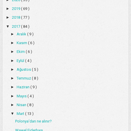
►
2019
( 69 )
►
2018
( 77 )
▼
2017
( 84 )
►
Aralık
( 9 )
►
Kasım
( 6 )
►
Ekim
( 6 )
►
Eylül
( 4 )
►
Ağustos
( 5 )
►
Temmuz
( 8 )
►
Haziran
( 9 )
►
Mayıs
( 4 )
►
Nisan
( 8 )
▼
Mart
( 13 )
Polonya'dan ne alınır?
Wawel Ejderhası