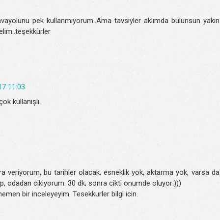
ayolunu pek kullanmıyorum..Ama tavsiyler aklımda bulunsun yakın
elim..teşekkürler
17 11:03
çok kullanışlı.
ra veriyorum, bu tarihler olacak, esneklik yok, aktarma yok, varsa da
yip, odadan cikiyorum. 30 dk; sonra cikti onumde oluyor:)))
men bir inceleyeyim. Tesekkurler bilgi icin.