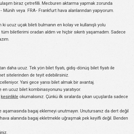
 ulaşım biraz çetrefilli. Mecburen aktarma yapmak zorunda
- Münih veya FRA- Frankfurt hava alanlarından yapıyorum.
ki ucuz uçak bileti bulmanın en kolay ve kullanışlı yolu
 tüm biletlerimi oradan aldım ve hiçbir sıkıntı yaşamadım. Sadece
lazım.
n daha ucuz. Tek yön bilet fiyatı, gidiş-dönüş bilet fiyatı ile
t sitelerinden de teyit edebilirsiniz.
celleniyor. Yani gece yarısı bilet almak bir avantaj.
ite en ucuz bilet kombinasyonunu yaratıyor.
ı
kesinlikle
okumalısınız. Çünkü ilk sıralarda çıkan uçuşlarda sadece
eme aşamasında bagaj eklemeyi unutmayın. Unutursanız da dert değil
e hava alanında bagaj ekletmekle uğraşmak pek keyifli değil. Benden
iniz.