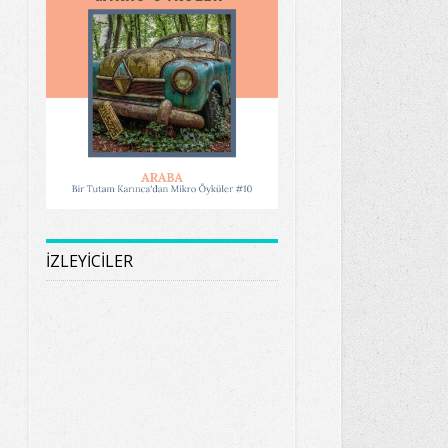
İZLEYİCİLER