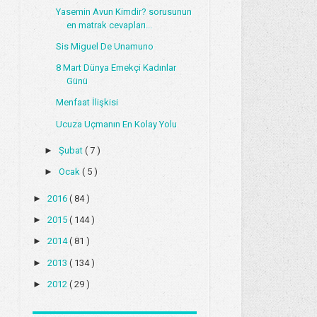
Yasemin Avun Kimdir? sorusunun
en matrak cevapları...
Sis Miguel De Unamuno
8 Mart Dünya Emekçi Kadınlar
Günü
Menfaat İlişkisi
Ucuza Uçmanın En Kolay Yolu
►
Şubat
( 7 )
►
Ocak
( 5 )
►
2016
( 84 )
►
2015
( 144 )
►
2014
( 81 )
►
2013
( 134 )
►
2012
( 29 )