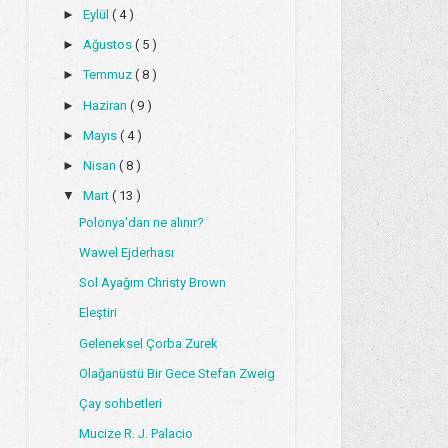
►
Eylül
( 4 )
►
Ağustos
( 5 )
►
Temmuz
( 8 )
►
Haziran
( 9 )
►
Mayıs
( 4 )
►
Nisan
( 8 )
▼
Mart
( 13 )
Polonya'dan ne alınır?
Wawel Ejderhası
Sol Ayağım Christy Brown
Eleştiri
Geleneksel Çorba Zurek
Olağanüstü Bir Gece Stefan Zweig
Çay sohbetleri
Mucize R. J. Palacio