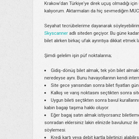
Krakow'dan Türkiye'ye direk uçuş olmadığı için
kalıyorum. Aktarmaları da hiç sevmediğim MUC
Seyahat tecrübelerime dayanarak söyleyebilirim 
Skyscanner
adlı siteden geçiyor. Bu güne kadar
bilet alırken birkaç ufak ayrıntıya dikkat etmek 
Şimdi gelelim işin püf noktalarına;
Gidiş-dönüş bilet almak, tek yön bilet almakta
neredeyse aynı. Bunu havayollarının kendi interne
Site gece yarısından sonra bilet fiyatları gün
Kalkış ve varış noktasını seçtikten sonra s
Uygun bileti seçtikten sonra bavul kuralların
kabin bagajı taşıma hakkı oluyor.
Eğer bagaj satın almak istiyorsanız biletl
sonradan eklersiniz lakin elinizde bavulunuz il
söylemesi.
Kredi kartı veya debit kartla biletinizi alabilirs