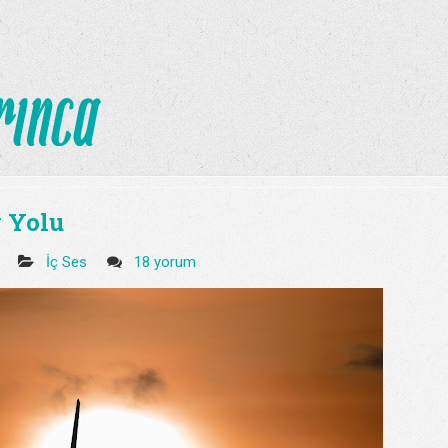
 Yolu
4
İç Ses
18 yorum