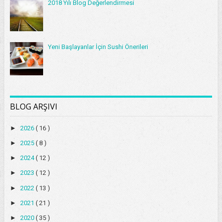
2018 Yılı Blog Değerlendirmesi
Yeni Başlayanlar İçin Sushi Önerileri
BLOG ARŞIVI
►
2026
( 16 )
►
2025
( 8 )
►
2024
( 12 )
►
2023
( 12 )
►
2022
( 13 )
►
2021
( 21 )
►
2020
( 35 )