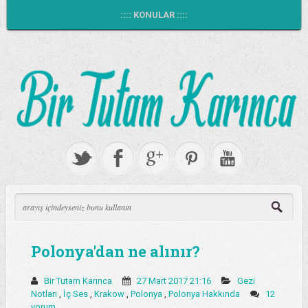
:::: KONULAR ::::
Polonya'dan ne alınır?
Bir Tutam Karınca
27 Mart 2017 21:16
Gezi
Notları
,
İç Ses
,
Krakow
,
Polonya
,
Polonya Hakkında
12
yorum