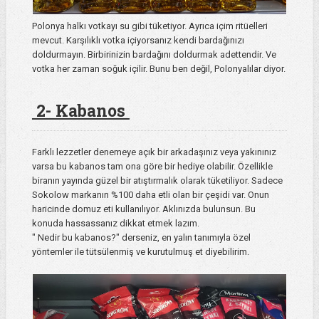
Polonya halkı votkayı su gibi tüketiyor. Ayrıca içim ritüelleri
mevcut. Karşılıklı votka içiyorsanız kendi bardağınızı
doldurmayın. Birbirinizin bardağını doldurmak adettendir. Ve
votka her zaman soğuk içilir. Bunu ben değil, Polonyalılar diyor.
2- Kabanos
Farklı lezzetler denemeye açık bir arkadaşınız veya yakınınız
varsa bu kabanos tam ona göre bir hediye olabilir. Özellikle
biranın yayında güzel bir atıştırmalık olarak tüketiliyor. Sadece
Sokolow markanın %100 daha etli olan bir çeşidi var. Onun
haricinde domuz eti kullanılıyor. Aklınızda bulunsun. Bu
konuda hassassanız dikkat etmek lazım.
" Nedir bu kabanos?" derseniz, en yalın tanımıyla özel
yöntemler ile tütsülenmiş ve kurutulmuş et diyebilirim.