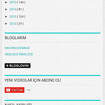
►
2015
( 144 )
►
2014
( 81 )
►
2013
( 134 )
►
2012
( 29 )
BLOGLARIM
NACHNUCH BAGS
OKULSUZ İNGİLİZCE
YENI VIDEOLAR İÇIN ABONE OL!
NASIL YAPILIR?