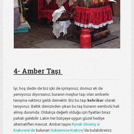
4- Amber Taşı
İyi, hoş dedin de biz içki de içmiyoruz, domuz eti de
yemiyoruz diyorsanız; buranın meşhur taşı olan amberle
tanışma vaktiniz geldi demektir. Biz bu taşı
kehribar
olarak
tanıyoruz. Baltık denizinden çıkan bu taş buranın sembolü hali
almış durumda. Oldukça değerli olduğu için fiyatları biraz
pahalı gelebilir. Lakin her bütçeye uygun güzel hediye
alternatifleri mevcut. Amber taşını
Rynek Glowny w
Krakowie'de
bulunan
Sukiennice Krakow
'da bulabilirsiniz.