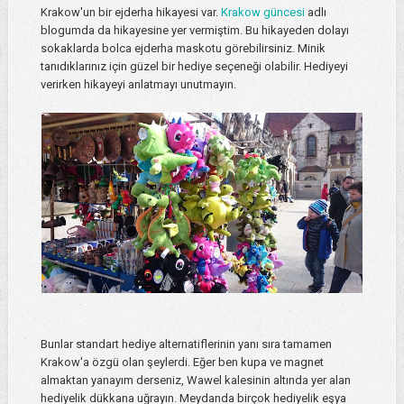
Krakow'un bir ejderha hikayesi var.
Krakow güncesi
adlı
blogumda da hikayesine yer vermiştim. Bu hikayeden dolayı
sokaklarda bolca ejderha maskotu görebilirsiniz. Minik
tanıdıklarınız için güzel bir hediye seçeneği olabilir. Hediyeyi
verirken hikayeyi anlatmayı unutmayın.
Bunlar standart hediye alternatiflerinin yanı sıra tamamen
Krakow'a özgü olan şeylerdi. Eğer ben kupa ve magnet
almaktan yanayım derseniz, Wawel kalesinin altında yer alan
hediyelik dükkana uğrayın. Meydanda birçok hediyelik eşya