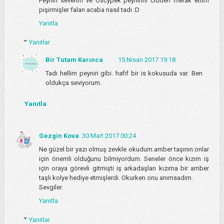
Peyniri severim ve Oscypek peynirini cidden merak ettim
pişirmişler falan acaba nasıl tadı :D
Yanıtla
Yanıtlar
Bir Tutam Karınca
15 Nisan 2017 19:18
Tadı hellim peyniri gibi. hafif bir is kokusuda var. Ben
oldukça seviyorum.
Yanıtla
Gezgin Kova
30 Mart 2017 00:24
Ne güzel bir yazı olmuş zevkle okudum.amber taşının onlar
için önemli olduğunu bilmiyordum. Seneler önce kızım iş
için oraya görevli gitmişti iş arkadaşları kızıma bir amber
taşlı kolye hediye etmişlerdi. Okurken onu anımsadım.
Sevgiler.
Yanıtla
Yanıtlar