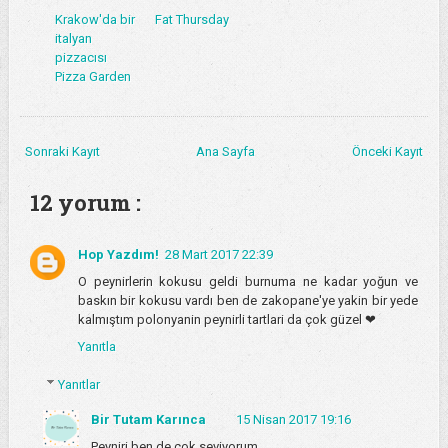
Krakow'da bir
Fat Thursday
italyan
pizzacısı
Pizza Garden
Sonraki Kayıt
Ana Sayfa
Önceki Kayıt
12 yorum :
Hop Yazdım!
28 Mart 2017 22:39
O peynirlerin kokusu geldi burnuma ne kadar yoğun ve
baskın bir kokusu vardı ben de zakopane'ye yakin bir yede
kalmıştım polonyanin peynirli tartlari da çok güzel ❤
Yanıtla
Yanıtlar
Bir Tutam Karınca
15 Nisan 2017 19:16
Peyniri ben de çok seviyorum.