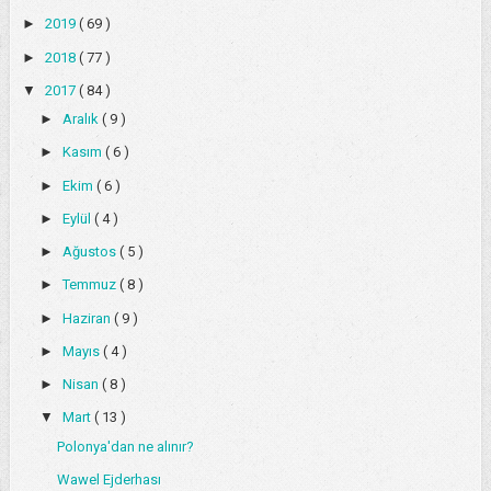
►
2019
( 69 )
►
2018
( 77 )
▼
2017
( 84 )
►
Aralık
( 9 )
►
Kasım
( 6 )
►
Ekim
( 6 )
►
Eylül
( 4 )
►
Ağustos
( 5 )
►
Temmuz
( 8 )
►
Haziran
( 9 )
►
Mayıs
( 4 )
►
Nisan
( 8 )
▼
Mart
( 13 )
Polonya'dan ne alınır?
Wawel Ejderhası