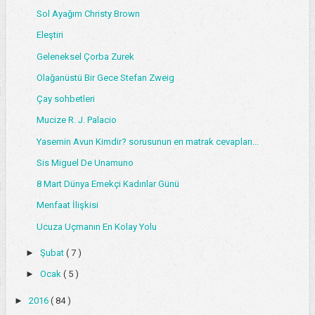
Sol Ayağım Christy Brown
Eleştiri
Geleneksel Çorba Zurek
Olağanüstü Bir Gece Stefan Zweig
Çay sohbetleri
Mucize R. J. Palacio
Yasemin Avun Kimdir? sorusunun en matrak cevapları...
Sis Miguel De Unamuno
8 Mart Dünya Emekçi Kadınlar Günü
Menfaat İlişkisi
Ucuza Uçmanın En Kolay Yolu
►
Şubat
( 7 )
►
Ocak
( 5 )
►
2016
( 84 )