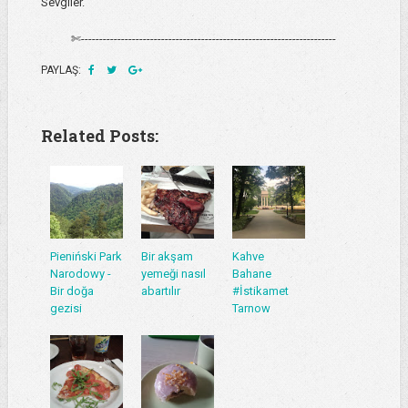
Sevgiler.
✄----------------------------------------------------------------------
PAYLAŞ:
Related Posts:
Pieniński Park
Bir akşam
Kahve
Narodowy -
yemeği nasıl
Bahane
Bir doğa
abartılır
#İstikamet
gezisi
Tarnow