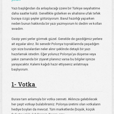
Yazı başlığından da anlaşılacağı üzere bir Türkiye seyahatime
daha saatler kaldı. Genellikle giderken ev ahalisine ufak tefek
buraya özgü şeyler götürüyorum. Bavul hazırlığı yaparken
neden bunun hakkında bir yazı yazmıyorum ki dedim ve kolları
sıvadım.
Gezip yeni yerler görmek güzel. Genelde de gezdiğimiz yerlere
ait eşyalar alırız. İki senedir Polonya topraklarında yaşadığım
için size buralardan neler alınır şeklinde detaylı bir yazı
hazırlamak istedim. Eğer yolunuz Polonya'ya düşerse veya
yakın zamanda bir ziyaret planınız varsa bu bilgiler işinize
yarayacaktır. Kalemi kağıdı hazır ettiyseniz anlatmaya
başlıyorum.
1- Votka
Burası tam anlamıyla bir votka cenneti. Aklınıza gelebilecek
her çeşit votkayı bulabilirsiniz. Polonya üretimi olan votkaların
hediye boyları da mevcut. Tüm marketlerde (büyük, küçük