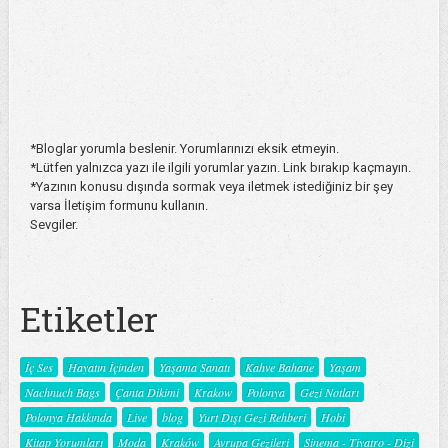
*Bloglar yorumla beslenir. Yorumlarınızı eksik etmeyin.
*Lütfen yalnızca yazı ile ilgili yorumlar yazın. Link bırakıp kaçmayın.
*Yazının konusu dışında sormak veya iletmek istediğiniz bir şey
varsa İletişim formunu kullanın.
Sevgiler.
Etiketler
İç Ses
Hayatın İçinden
Yaşama Sanatı
Kahve Bahane
Yaşam
Nachnuch Bags
Çanta Dikimi
Krakow
Polonya
Gezi Notları
Polonya Hakkında
Live
blog
Yurt Dışı Gezi Rehberi
Hobi
Kitap Yorumları
Moda
Kraków
Avrupa Gezileri
Sinema - Tiyatro - Dizi