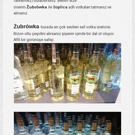
farketmez) bulabilirsiniz. Benim size
Żubrówka
önerim
ile
Soplica
adlı votkaları tatmanız ve
almanız.
Żubrówka
burada en çok sevilen saf votka üreticisi.
Bizon otlu çeşidini alırsanız şişenin içinde bir dal ot oluyor.
Afili bir görünüşe sahip.