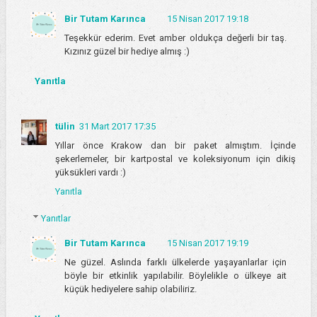
Bir Tutam Karınca
15 Nisan 2017 19:18
Teşekkür ederim. Evet amber oldukça değerli bir taş.
Kızınız güzel bir hediye almış :)
Yanıtla
tülin
31 Mart 2017 17:35
Yıllar önce Krakow dan bir paket almıştım. İçinde
şekerlemeler, bir kartpostal ve koleksiyonum için dikiş
yüksükleri vardı :)
Yanıtla
Yanıtlar
Bir Tutam Karınca
15 Nisan 2017 19:19
Ne güzel. Aslında farklı ülkelerde yaşayanlarlar için
böyle bir etkinlik yapılabilir. Böylelikle o ülkeye ait
küçük hediyelere sahip olabiliriz.