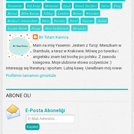
Tanıtımlar
Pdf Kitap
Mekanlar
Epub
Yemek Tarifleri
İtalya
Prag
Beyrut
Bilim Kurgu
Yılbaşı
Londra
Roma
Wroclaw
Brüksel / Amsterdam
Paris
Portekiz
Porto
Tüketim
Dubai
Escape Room
Hygge
Para biriktirmek
Paradoks
Bir Tutam Karınca
Mam na imię Yasemin. Jestem z Turcji. Mieszkam w
Stambule, a teraz w Krakowie. Mówię po turecku i
angielsku znam też trochę po polsku. Z zawodu
ksiegowa. Moje ulubione słowa oczywiście :)
Interesuję się literaturą i sportem. Lubię kawę. Uwielbiam mój rower.
Profilimin tamamını görüntüle
ABONE OL!
E-Posta Aboneliği