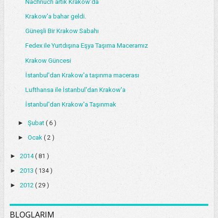
Nachnuch artık Krakow'da
Krakow'a bahar geldi.
Güneşli Bir Krakow Sabahı
Fedex ile Yurtdışına Eşya Taşıma Maceramız
Krakow Güncesi
İstanbul'dan Krakow'a taşınma macerası
Lufthansa ile İstanbul'dan Krakow'a
İstanbul'dan Krakow'a Taşınmak
►
Şubat
( 6 )
►
Ocak
( 2 )
►
2014
( 81 )
►
2013
( 134 )
►
2012
( 29 )
BLOGLARIM