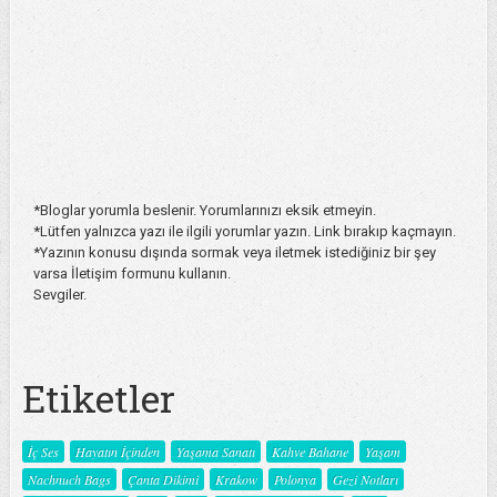
*Bloglar yorumla beslenir. Yorumlarınızı eksik etmeyin.
*Lütfen yalnızca yazı ile ilgili yorumlar yazın. Link bırakıp kaçmayın.
*Yazının konusu dışında sormak veya iletmek istediğiniz bir şey
varsa İletişim formunu kullanın.
Sevgiler.
Etiketler
İç Ses
Hayatın İçinden
Yaşama Sanatı
Kahve Bahane
Yaşam
Nachnuch Bags
Çanta Dikimi
Krakow
Polonya
Gezi Notları