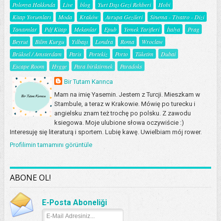
Polonya Hakkında
Live
blog
Yurt Dışı Gezi Rehberi
Hobi
Kitap Yorumları
Moda
Kraków
Avrupa Gezileri
Sinema - Tiyatro - Dizi
Tanıtımlar
Pdf Kitap
Mekanlar
Epub
Yemek Tarifleri
İtalya
Prag
Beyrut
Bilim Kurgu
Yılbaşı
Londra
Roma
Wroclaw
Brüksel / Amsterdam
Paris
Portekiz
Porto
Tüketim
Dubai
Escape Room
Hygge
Para biriktirmek
Paradoks
Bir Tutam Karınca
Mam na imię Yasemin. Jestem z Turcji. Mieszkam w
Stambule, a teraz w Krakowie. Mówię po turecku i
angielsku znam też trochę po polsku. Z zawodu
ksiegowa. Moje ulubione słowa oczywiście :)
Interesuję się literaturą i sportem. Lubię kawę. Uwielbiam mój rower.
Profilimin tamamını görüntüle
ABONE OL!
E-Posta Aboneliği