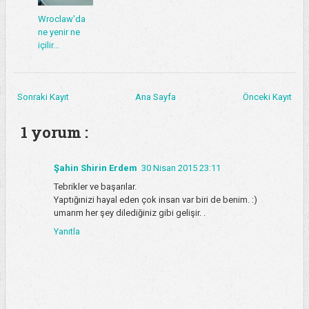
Wroclaw'da
ne yenir ne
içilir...
Sonraki Kayıt
Ana Sayfa
Önceki Kayıt
1 yorum :
Şahin Shirin Erdem
30 Nisan 2015 23:11
Tebrikler ve başarılar.
Yaptığınizi hayal eden çok insan var biri de benim. :)
umarım her şey dilediğiniz gibi gelişir. .
Yanıtla