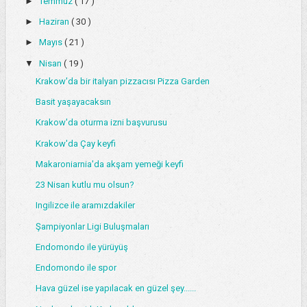
►
Temmuz
( 17 )
►
Haziran
( 30 )
►
Mayıs
( 21 )
▼
Nisan
( 19 )
Krakow'da bir italyan pizzacısı Pizza Garden
Basit yaşayacaksın
Krakow'da oturma izni başvurusu
Krakow'da Çay keyfi
Makaroniarnia'da akşam yemeği keyfi
23 Nisan kutlu mu olsun?
Ingilizce ile aramızdakiler
Şampiyonlar Ligi Buluşmaları
Endomondo ile yürüyüş
Endomondo ile spor
Hava güzel ise yapılacak en güzel şey......