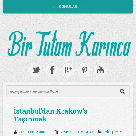
:::: KONULAR ::::
İstanbul'dan Krakow'a
Taşınmak
Bir Tutam Karınca
7 Nisan 2015 14:33
blog
,
city