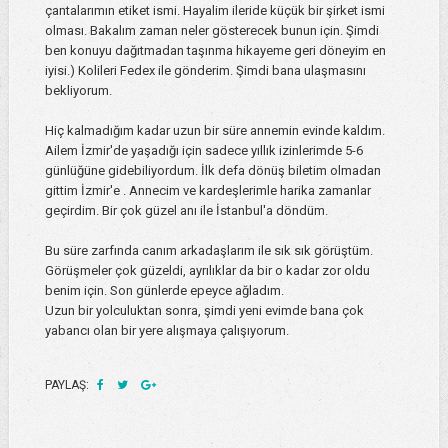
çantalarımın etiket ismi. Hayalim ileride küçük bir şirket ismi
olması. Bakalım zaman neler gösterecek bunun için. Şimdi
ben konuyu dağıtmadan taşınma hikayeme geri döneyim en
iyisi.) Kolileri Fedex ile gönderim. Şimdi bana ulaşmasını
bekliyorum.
Hiç kalmadığım kadar uzun bir süre annemin evinde kaldım.
Ailem İzmir'de yaşadığı için sadece yıllık izinlerimde 5-6
günlüğüne gidebiliyordum. İlk defa dönüş biletim olmadan
gittim İzmir'e . Annecim ve kardeşlerimle harika zamanlar
geçirdim. Bir çok güzel anı ile İstanbul'a döndüm.
Bu süre zarfında canım arkadaşlarım ile sık sık görüştüm.
Görüşmeler çok güzeldi, ayrılıklar da bir o kadar zor oldu
benim için. Son günlerde epeyce ağladım.
Uzun bir yolculuktan sonra, şimdi yeni evimde bana çok
yabancı olan bir yere alışmaya çalışıyorum.
PAYLAŞ: