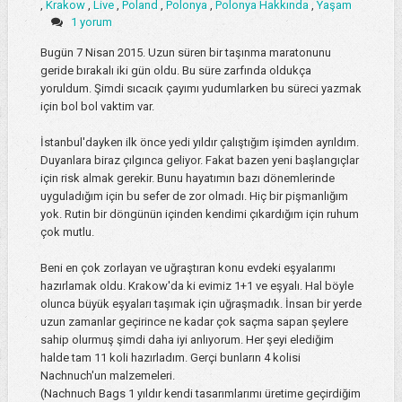
,
Krakow
,
Live
,
Poland
,
Polonya
,
Polonya Hakkında
,
Yaşam
1 yorum
Bugün 7 Nisan 2015. Uzun süren bir taşınma maratonunu
geride bırakalı iki gün oldu. Bu süre zarfında oldukça
yoruldum. Şimdi sıcacık çayımı yudumlarken bu süreci yazmak
için bol bol vaktim var.
İstanbul'dayken ilk önce yedi yıldır çalıştığım işimden ayrıldım.
Duyanlara biraz çılgınca geliyor. Fakat bazen yeni başlangıçlar
için risk almak gerekir. Bunu hayatımın bazı dönemlerinde
uyguladığım için bu sefer de zor olmadı. Hiç bir pişmanlığım
yok. Rutin bir döngünün içinden kendimi çıkardığım için ruhum
çok mutlu.
Beni en çok zorlayan ve uğraştıran konu evdeki eşyalarımı
hazırlamak oldu. Krakow'da ki evimiz 1+1 ve eşyalı. Hal böyle
olunca büyük eşyaları taşımak için uğraşmadık. İnsan bir yerde
uzun zamanlar geçirince ne kadar çok saçma sapan şeylere
sahip olurmuş şimdi daha iyi anlıyorum. Her şeyi elediğim
halde tam 11 koli hazırladım. Gerçi bunların 4 kolisi
Nachnuch'un malzemeleri.
(Nachnuch Bags 1 yıldır kendi tasarımlarımı üretime geçirdiğim