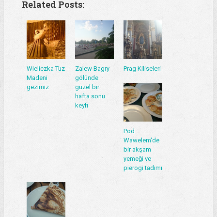
Related Posts:
Wieliczka Tuz
Zalew Bagry
Prag Kiliseleri
Madeni
gölünde
gezimiz
güzel bir
hafta sonu
keyfi
Pod
Wawelem'de
bir akşam
yemeği ve
pierogi tadımı