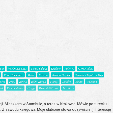
şam
Nachnuch Bags
Çanta Dikimi
Krakow
Polonya
Gezi Notları
Kitap Yorumları
Moda
Kraków
Avrupa Gezileri
Sinema - Tiyatro - Dizi
talya
Prag
Beyrut
Bilim Kurgu
Yılbaşı
Londra
Roma
Wroclaw
ai
Escape Room
Hygge
Para biriktirmek
Paradoks
ji. Mieszkam w Stambule, a teraz w Krakowie. Mówię po turecku i
. Z zawodu ksiegowa. Moje ulubione słowa oczywiście :) Interesuję