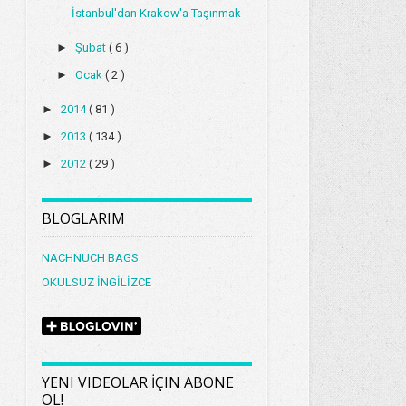
İstanbul'dan Krakow'a Taşınmak
►
Şubat
( 6 )
►
Ocak
( 2 )
►
2014
( 81 )
►
2013
( 134 )
►
2012
( 29 )
BLOGLARIM
NACHNUCH BAGS
OKULSUZ İNGİLİZCE
YENI VIDEOLAR İÇIN ABONE
OL!