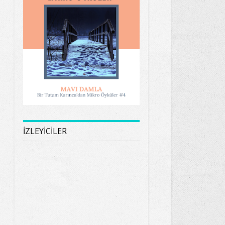
İZLEYİCİLER