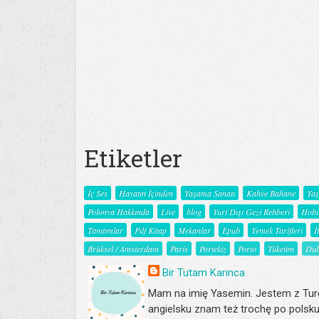
Etiketler
İç Ses
Hayatın İçinden
Yaşama Sanatı
Kahve Bahane
Ya
Polonya Hakkında
Live
blog
Yurt Dışı Gezi Rehberi
Hobi
Tanıtımlar
Pdf Kitap
Mekanlar
Epub
Yemek Tarifleri
İ
Brüksel / Amsterdam
Paris
Portekiz
Porto
Tüketim
Dub
Bir Tutam Karınca
Mam na imię Yasemin. Jestem z Turc
angielsku znam też trochę po polsku