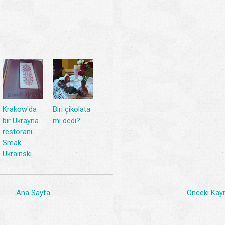
Krakow'da
Biri çikolata
bir Ukrayna
mı dedi?
restoranı-
Smak
Ukrainski
Ana Sayfa
Önceki Kayı