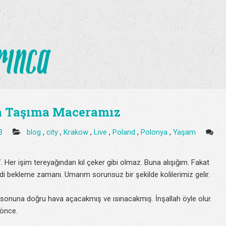
ya Taşıma Maceramız
33
blog
,
city
,
Krakow
,
Live
,
Poland
,
Polonya
,
Yaşam
Her işim tereyağından kıl çeker gibi olmaz. Buna alışığım. Fakat
 bekleme zamanı. Umarım sorunsuz bir şekilde kolilerimiz gelir.
onuna doğru hava açacakmış ve ısınacakmış. İnşallah öyle olur.
 önce.