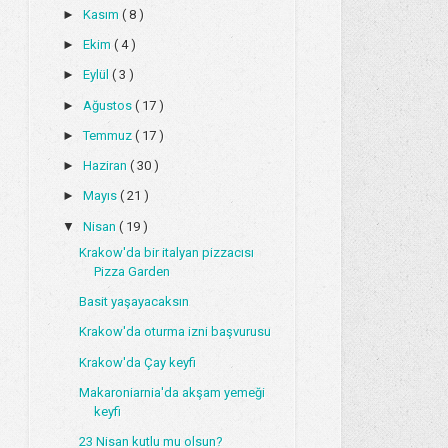
►
Kasım
( 8 )
►
Ekim
( 4 )
►
Eylül
( 3 )
►
Ağustos
( 17 )
►
Temmuz
( 17 )
►
Haziran
( 30 )
►
Mayıs
( 21 )
▼
Nisan
( 19 )
Krakow'da bir italyan pizzacısı
Pizza Garden
Basit yaşayacaksın
Krakow'da oturma izni başvurusu
Krakow'da Çay keyfi
Makaroniarnia'da akşam yemeği
keyfi
23 Nisan kutlu mu olsun?