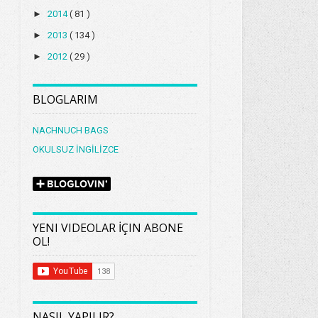
►
2014
( 81 )
►
2013
( 134 )
►
2012
( 29 )
BLOGLARIM
NACHNUCH BAGS
OKULSUZ İNGİLİZCE
YENI VIDEOLAR İÇIN ABONE
OL!
NASIL YAPILIR?