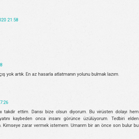
020 21:58
58
çış yok artık. En az hasarla atlatmanın yolunu bulmak lazım.
7:26
ını takdir ettim. Darısı bize olsun diyorum. Bu virüsten dolayı hem
atını kaybeden onca insanı görünce üzülüyorum. Tedbiri elden
um. Kimseye zarar vermek istemem. Umarım bir an önce son bulur bu