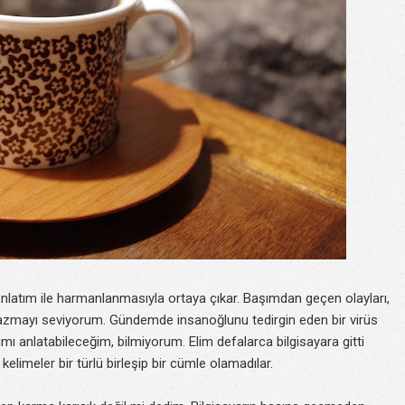
anlatım ile harmanlanmasıyla ortaya çıkar. Başımdan geçen olayları,
e yazmayı seviyorum. Gündemde insanoğlunu tedirgin eden bir virüs
ımı anlatabileceğim, bilmiyorum. Elim defalarca bilgisayara gitti
elimeler bir türlü birleşip bir cümle olamadılar.