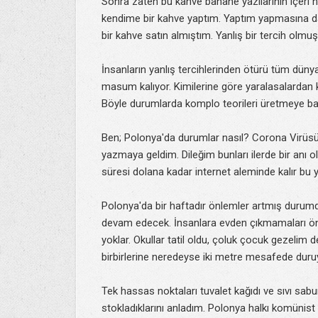
Sonra zaten bu kahve bahane yazılarının içeri 
kendime bir kahve yaptım. Yaptım yapmasına d
bir kahve satın almıştım. Yanlış bir tercih olmuş
İnsanların yanlış tercihlerinden ötürü tüm düny
masum kalıyor. Kimilerine göre yaralasalardan k
Böyle durumlarda komplo teorileri üretmeye bayı
Ben; Polonya'da durumlar nasıl? Corona Virüsü 
yazmaya geldim. Dileğim bunları ilerde bir anı
süresi dolana kadar internet aleminde kalır bu 
Polonya'da bir haftadır önlemler artmış durum
devam edecek. İnsanlara evden çıkmamaları öner
yoklar. Okullar tatil oldu, çoluk çocuk gezeli
birbirlerine neredeyse iki metre mesafede duruyo
Tek hassas noktaları tuvalet kağıdı ve sıvı sab
stokladıklarını anladım. Polonya halkı komünist