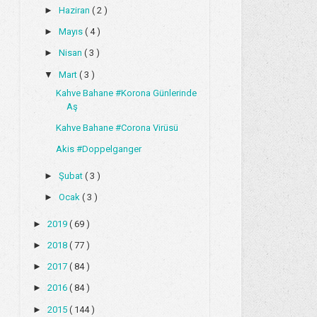
►
Haziran
( 2 )
►
Mayıs
( 4 )
►
Nisan
( 3 )
▼
Mart
( 3 )
Kahve Bahane #Korona Günlerinde
Aş
Kahve Bahane #Corona Virüsü
Akis #Doppelganger
►
Şubat
( 3 )
►
Ocak
( 3 )
►
2019
( 69 )
►
2018
( 77 )
►
2017
( 84 )
►
2016
( 84 )
►
2015
( 144 )