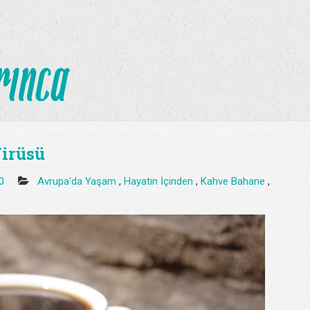
irüsü
50
Avrupa'da Yaşam
,
Hayatın İçinden
,
Kahve Bahane
,