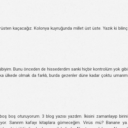
üsten kaçacağız. Kolonya kuyruğunda millet üst üste. Yazık ki bilinç
 gibiyim. Bunu önceden de hissederdim sanki hiçbir kontrolüm yok gibi
aşka ülkede olmak da farklı, burda gezenler düne kadar çoktu umarım
e boş boş oturuyorum. 3 blog yazısı yazdım. İkisini zamanlayıp birini
yor. Sanırım kafayı kitaplara gömeceğim. Virüs mü? Banane ya.