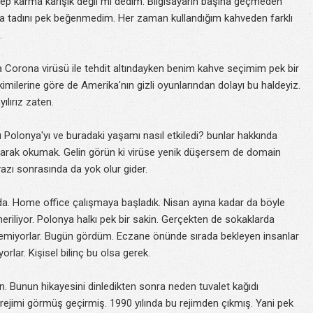
hep karma karışık değil mi dedim. Bilgisayarın başına geçmeden
a tadını pek beğenmedim. Her zaman kullandığım kahveden farklı
.
a Corona virüsü ile tehdit altındayken benim kahve seçimim pek bir
imilerine göre de Amerika'nın gizli oyunlarından dolayı bu haldeyiz.
lırız zaten.
Polonya'yı ve buradaki yaşamı nasıl etkiledi? bunlar hakkında
 olarak okumak. Gelin görün ki virüse yenik düşersem de domain
yazı sonrasında da yok olur gider.
da. Home office çalışmaya başladık. Nisan ayına kadar da böyle
iliyor. Polonya halkı pek bir sakin. Gerçekten de sokaklarda
m demiyorlar. Bugün gördüm. Eczane önünde sırada bekleyen insanlar
rlar. Kişisel bilinç bu olsa gerek.
un. Bunun hikayesini dinledikten sonra neden tuvalet kağıdı
 rejimi görmüş geçirmiş. 1990 yılında bu rejimden çıkmış. Yani pek