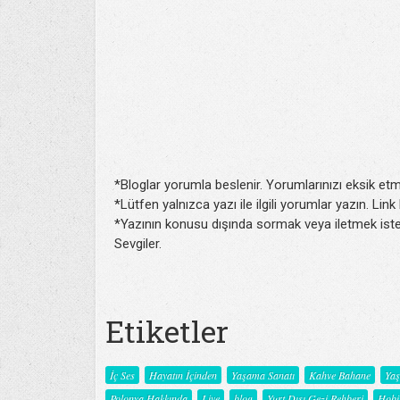
*Bloglar yorumla beslenir. Yorumlarınızı eksik etm
*Lütfen yalnızca yazı ile ilgili yorumlar yazın. Lin
*Yazının konusu dışında sormak veya iletmek isted
Sevgiler.
Etiketler
İç Ses
Hayatın İçinden
Yaşama Sanatı
Kahve Bahane
Ya
Polonya Hakkında
Live
blog
Yurt Dışı Gezi Rehberi
Hobi