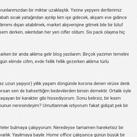
unlarımızdan bir miktar uzaklaştık. Yerine yepyeni dertlerimiz
abah sıcak yatağından ayrılıp kim işe gidecek, akşam eve gidince
mımı dışarı atabilmek, market alışverişine gitmek bile bir lütuf
sem derken, sıkıntıdan her yeri cifler oldum. Six pack olayına hiç
parken bir anda aklıma gelir blog yazılarım. Birçok yazımın temelini
gün elimde cifim, evde fellik fellik gezerken aklıma türlü
raz uzun yaşıyor) yıllık yaşam döngünde korona denen virüse denk
kuyorsan sen de bahsettiğim bedevilerden birisin demektir. Ortalık öyle
 yaşayan bir karakter gibi hissediyorum. Sonu belirsiz, bir kısım
n bunun neresindeyim? Umutlanmak istiyorum fakat gidişat pek bir
viteler bulmaya çalışıyorum. Neredeyse tamamen hareketsiz bir
varlık. Yayılmaya bayılır. Home office çalışsınca günün büyük bir