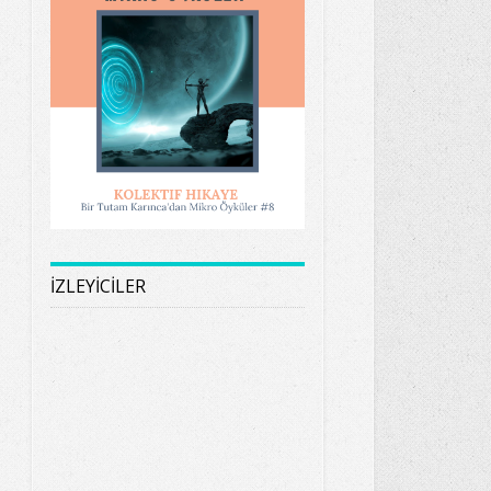
İZLEYİCİLER