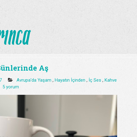
ünlerinde Aş
17
Avrupa'da Yaşam
,
Hayatın İçinden
,
İç Ses
,
Kahve
5 yorum