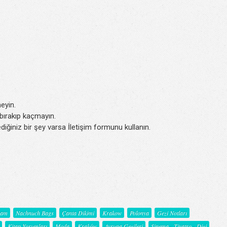
eyin.
k bırakıp kaçmayın.
iğiniz bir şey varsa İletişim formunu kullanın.
şam
Nachnuch Bags
Çanta Dikimi
Krakow
Polonya
Gezi Notları
Kitap Yorumları
Moda
Kraków
Avrupa Gezileri
Sinema - Tiyatro - Dizi