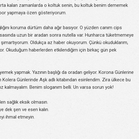
arta kalan zamanlarda o koltuk senin, bu koltuk benim dememek
 spor yapmaya özen gösteriyorum.
lığını koruma dürtüm daha ağır basıyor. O yüzden canım cips
asasında uzun bir aradan sonra nutella var. Hunharca tüketmemeye
z şımartıyorum. Oldukça az haber okuyorum. Çünkü okuduklarım,
or. Okuduğum haberlerden etkilendiğim için birkaç gün pek
 yemek yapmak. Yazının başlığı da oradan geliyor. Korona Günlerine
 Kolera Günlerinde Aşk adlı kitabından esinlendim. Zira ülkece bu
ız kalmayalım. Benim sloganım belli. Un varsa sorun yok!
n sağlık eksik olmasın.
e dek şen ve esen kalın.
yi ihmal etmeyin.