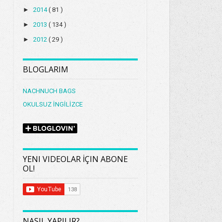
►
2014
( 81 )
►
2013
( 134 )
►
2012
( 29 )
BLOGLARIM
NACHNUCH BAGS
OKULSUZ İNGİLİZCE
YENI VIDEOLAR İÇIN ABONE
OL!
NASIL YAPILIR?