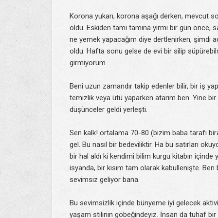
Korona yukarı, korona aşağı derken, mevcut sor
oldu. Eskiden tamı tamına yirmi bir gün önce, s
ne yemek yapacağım diye dertlenirken, şimdi adı
oldu. Hafta sonu gelse de evi bir silip süpürebil
girmiyorum.
Beni uzun zamandır takip edenler bilir, bir iş ya
temizlik veya ütü yaparken atarım ben. Yine bir 
düşünceler geldi yerleşti.
Sen kalk! ortalama 70-80 (bizim baba tarafı bi
gel. Bu nasıl bir bedeviliktir. Ha bu satırları o
bir hal aldı ki kendimi bilim kurgu kitabın içinde
isyanda, bir kısım tam olarak kabullenişte. Be
sevimsiz geliyor bana.
Bu sevimsizlik içinde bünyeme iyi gelecek akti
yaşam stilinin göbeğindeyiz. İnsan da tuhaf bir 