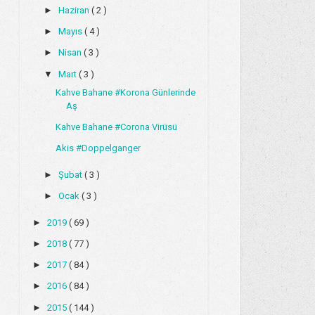
►
Haziran
( 2 )
►
Mayıs
( 4 )
►
Nisan
( 3 )
▼
Mart
( 3 )
Kahve Bahane #Korona Günlerinde
Aş
Kahve Bahane #Corona Virüsü
Akis #Doppelganger
►
Şubat
( 3 )
►
Ocak
( 3 )
►
2019
( 69 )
►
2018
( 77 )
►
2017
( 84 )
►
2016
( 84 )
►
2015
( 144 )