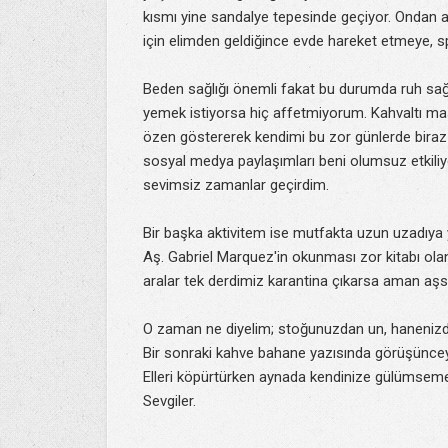
kısmı yine sandalye tepesinde geçiyor. Ondan 
için elimden geldiğince evde hareket etmeye,
Beden sağlığı önemli fakat bu durumda ruh sağ
yemek istiyorsa hiç affetmiyorum. Kahvaltı m
özen göstererek kendimi bu zor günlerde bira
sosyal medya paylaşımları beni olumsuz etkiliy
sevimsiz zamanlar geçirdim.
Bir başka aktivitem ise mutfakta uzun uzadıya
Aş. Gabriel Marquez'in okunması zor kitabı olan
aralar tek derdimiz karantina çıkarsa aman aşs
O zaman ne diyelim; stoğunuzdan un, hanenizde
Bir sonraki kahve bahane yazısında görüşüncey
Elleri köpürtürken aynada kendinize gülümseme
Sevgiler.