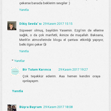
çekerse banada beklerim sevgiler :)
Yanıtla
Dikiş Sevda’ sı
29 Kasım 2017 15:15
Süpeeerr olmuş, bayıldım Yasemin. Ezgi’nin de ellerine
sağlık, o da çok marifetli, ikinize de maşallah. Baksana,
Merih’in atmosferinde blogu el çantası etkinliği yapıyor,
belki ilgini çeker 😘
Yanıtla
Yanıtlar
Bir Tutam Karınca
29 Kasım 2017 19:27
Çok teşekkür ederim. Aaa hemen kendini oraya
ışınlayayım.
Yanıtla
Büşra Bayram
29 Kasım 2017 18:08