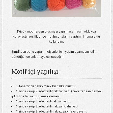
Küçük motiflerden oluşması yapım aşamasını oldukça
kolaylaştırıyor. İlk önce motifin ortalarını yaptım. 1 numara tığ
kullandım.
Şimdi ben bunu yaparım diyenler için yapım aşamasını dilim
döndüğünce anlatmaya çalışacağım.
Motif içi yapılışı:
5 tane zincir çekip minik bir halka oluştur.
1 zincir çekip 2 adet tekli trabzan yap. ( tekli trabzan demek
ipliği tığa bir kez dolamak demek)
1 zincir çekip 3 adet tekli tabzan yap.
1 zincir çekip 3 adet tekli trabzan daha yap.
1 zincir çekip 3 adet tekli trabaz yapmaya devam.