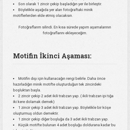
Son olarak 1 zincir çekip başladığın yer ile birleştir.
Böylelikle aşağıda yer alan fotoğraftaki minik
motiflerlerden elde etmiş olacaksın.
Fotoğraflarım silindi. En kısa sürede yapım aşamalarının
fotoğraflarını ekleyeceğim.
Motifin İkinci Aşaması:
Motifin dışı için kullanacağın rengi belirle. Daha önce
hazırladığın minik motifte oluşturduğun tek zincirdeki
boşluktan başla.
2 zincir çekip 2 adet ikili trabzan yap. ( ikili trabzan ipi tığa
iki kere dolamak demek)
1 zincir çekip 3 adet ikili trabzan yap. Böylelikle bir köşe
oluşturmuş oldun demektir.
1 zincir çekip diğer boşluğa da 3 adet ikili trabzan yap.
Küçük motifte bulunan 4 adet boşluğu doldurana kadar bu