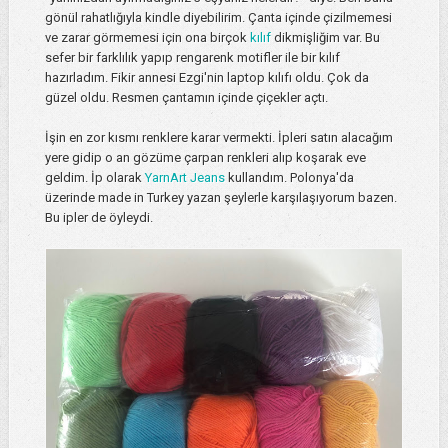
gönül rahatlığıyla kindle diyebilirim. Çanta içinde çizilmemesi
ve zarar görmemesi için ona birçok
kılıf
dikmişliğim var. Bu
sefer bir farklılık yapıp rengarenk motifler ile bir kılıf
hazırladım. Fikir annesi Ezgi'nin laptop kılıfı oldu. Çok da
güzel oldu. Resmen çantamın içinde çiçekler açtı.
İşin en zor kısmı renklere karar vermekti. İpleri satın alacağım
yere gidip o an gözüme çarpan renkleri alıp koşarak eve
geldim. İp olarak
YarnArt Jeans
kullandım. Polonya'da
üzerinde made in Turkey yazan şeylerle karşılaşıyorum bazen.
Bu ipler de öyleydi.