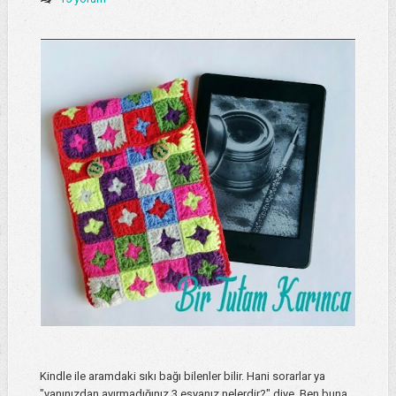
Kindle ile aramdaki sıkı bağı bilenler bilir. Hani sorarlar ya
"yanınızdan ayırmadığınız 3 eşyanız nelerdir?" diye. Ben buna