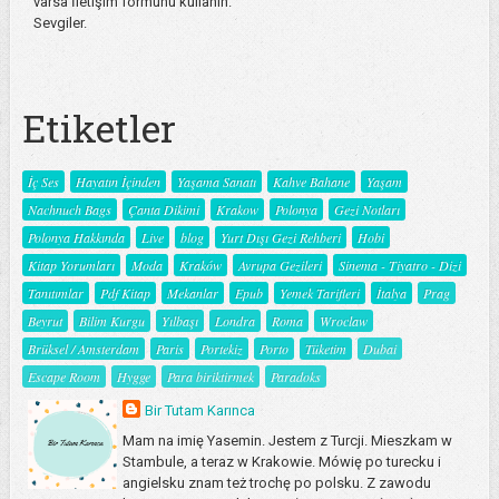
varsa İletişim formunu kullanın.
Sevgiler.
Etiketler
İç Ses
Hayatın İçinden
Yaşama Sanatı
Kahve Bahane
Yaşam
Nachnuch Bags
Çanta Dikimi
Krakow
Polonya
Gezi Notları
Polonya Hakkında
Live
blog
Yurt Dışı Gezi Rehberi
Hobi
Kitap Yorumları
Moda
Kraków
Avrupa Gezileri
Sinema - Tiyatro - Dizi
Tanıtımlar
Pdf Kitap
Mekanlar
Epub
Yemek Tarifleri
İtalya
Prag
Beyrut
Bilim Kurgu
Yılbaşı
Londra
Roma
Wroclaw
Brüksel / Amsterdam
Paris
Portekiz
Porto
Tüketim
Dubai
Escape Room
Hygge
Para biriktirmek
Paradoks
Bir Tutam Karınca
Mam na imię Yasemin. Jestem z Turcji. Mieszkam w
Stambule, a teraz w Krakowie. Mówię po turecku i
angielsku znam też trochę po polsku. Z zawodu