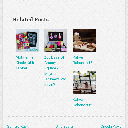
Related Posts:
Motifler İle
200 Days Of
Kahve
Kindle Kılıfı
Granny
Bahane #15
Yapımı
Square -
Meydan
Okumaya Var
mısın?
Kahve
Bahane #12
Sonraki Kayıt
Ana Sayfa
Önceki Kayıt