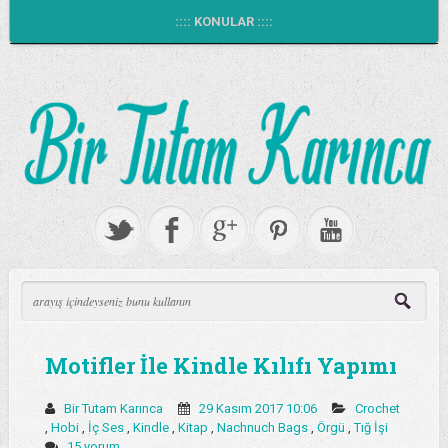
:::: KONULAR ::::
Motifler İle Kindle Kılıfı Yapımı
Bir Tutam Karınca
29 Kasım 2017 10:06
Crochet
,
Hobi
,
İç Ses
,
Kindle
,
Kitap
,
Nachnuch Bags
,
Örgü
,
Tığ İşi
15 yorum