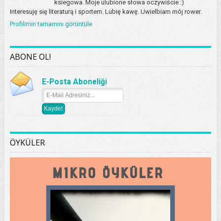
ksiegowa. Moje ulubione słowa oczywiście :)
Interesuję się literaturą i sportem. Lubię kawę. Uwielbiam mój rower.
Profilimin tamamını görüntüle
ABONE OL!
E-Posta Aboneliği
ÖYKÜLER