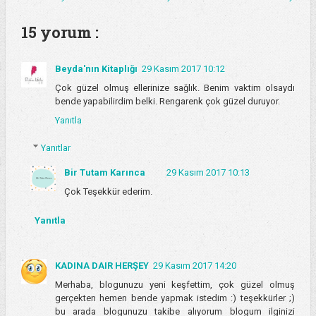
15 yorum :
Beyda'nın Kitaplığı
29 Kasım 2017 10:12
Çok güzel olmuş ellerinize sağlık. Benim vaktim olsaydı
bende yapabilirdim belki. Rengarenk çok güzel duruyor.
Yanıtla
Yanıtlar
Bir Tutam Karınca
29 Kasım 2017 10:13
Çok Teşekkür ederim.
Yanıtla
KADINA DAIR HERŞEY
29 Kasım 2017 14:20
Merhaba, blogunuzu yeni keşfettim, çok güzel olmuş
gerçekten hemen bende yapmak istedim :) teşekkürler ;)
bu arada blogunuzu takibe alıyorum blogum ilginizi