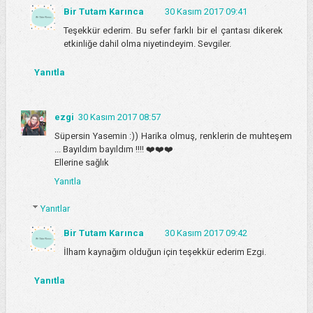
Bir Tutam Karınca
30 Kasım 2017 09:41
Teşekkür ederim. Bu sefer farklı bir el çantası dikerek
etkinliğe dahil olma niyetindeyim. Sevgiler.
Yanıtla
ezgi
30 Kasım 2017 08:57
Süpersin Yasemin :)) Harika olmuş, renklerin de muhteşem
... Bayıldım bayıldım !!!! ❤️❤️❤️
Ellerine sağlık
Yanıtla
Yanıtlar
Bir Tutam Karınca
30 Kasım 2017 09:42
İlham kaynağım olduğun için teşekkür ederim Ezgi.
Yanıtla