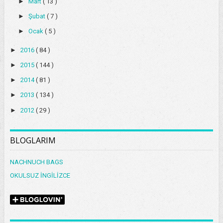
►
Mart
( 13 )
►
Şubat
( 7 )
►
Ocak
( 5 )
►
2016
( 84 )
►
2015
( 144 )
►
2014
( 81 )
►
2013
( 134 )
►
2012
( 29 )
BLOGLARIM
NACHNUCH BAGS
OKULSUZ İNGİLİZCE