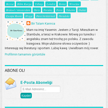
Beyrut
Bilim Kurgu
Yılbaşı
Londra
Roma
Wroclaw
Brüksel / Amsterdam
Paris
Portekiz
Porto
Tüketim
Dubai
Escape Room
Hygge
Para biriktirmek
Paradoks
Bir Tutam Karınca
Mam na imię Yasemin. Jestem z Turcji. Mieszkam w
Stambule, a teraz w Krakowie. Mówię po turecku i
angielsku znam też trochę po polsku. Z zawodu
ksiegowa. Moje ulubione słowa oczywiście :)
Interesuję się literaturą i sportem. Lubię kawę. Uwielbiam mój rower.
Profilimin tamamını görüntüle
ABONE OL!
E-Posta Aboneliği