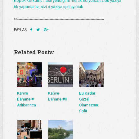
Köpek korkumu nasıl yendiğimi merak ediyorsanız bu yazıya
tık yaparsanız, sizi o yazıya ışınlayacak.
✄----------------------------------------------------------------------
PAYLAŞ:
Related Posts:
Kahve
Kahve
Bu Kadar
Bahane #
Bahane #9
Güzel
Atlıkarınca
Olamazsın
Split