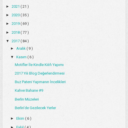
►
2021
( 21 )
►
2020
( 35 )
►
2019
( 69 )
►
2018
( 77 )
▼
2017
( 84 )
►
Aralık
( 9 )
▼
Kasım
( 6 )
Motifler İle Kindle Kılıfı Yapımı
2017 Yılı Blog Değerlendirmesi
Buz Pateni Yapmanın İncelikleri
Kahve Bahane #9
Berlin Müzeleri
Berlin'de Gezilecek Yerler
►
Ekim
( 6 )
►
Eylül
( 4 )