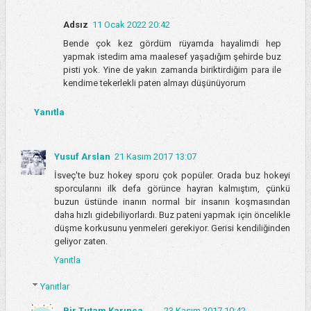
Adsız
11 Ocak 2022 20:42
Bende çok kez gördüm rüyamda hayalimdi hep
yapmak istedim ama maalesef yaşadığım şehirde buz
pisti yok. Yine de yakın zamanda biriktirdiğim para ile
kendime tekerlekli paten almayı düşünüyorum
Yanıtla
Yusuf Arslan
21 Kasım 2017 13:07
İsveç'te buz hokey sporu çok popüler. Orada buz hokeyi
sporcularını ilk defa görünce hayran kalmıştım, çünkü
buzun üstünde inanın normal bir insanın koşmasından
daha hızlı gidebiliyorlardı. Buz pateni yapmak için öncelikle
düşme korkusunu yenmeleri gerekiyor. Gerisi kendiliğinden
geliyor zaten.
Yanıtla
Yanıtlar
Bir Tutam Karınca
23 Kasım 2017 10:42