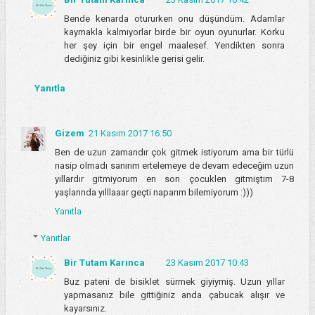
Bende kenarda otururken onu düşündüm. Adamlar
kaymakla kalmıyorlar birde bir oyun oyunurlar. Korku
her şey için bir engel maalesef. Yendikten sonra
dediğiniz gibi kesinlikle gerisi gelir.
Yanıtla
Gizem
21 Kasım 2017 16:50
Ben de uzun zamandır çok gitmek istiyorum ama bir türlü
nasip olmadı sanırım ertelemeye de devam edeceğim uzun
yıllardır gitmiyorum en son çocuklen gitmiştim 7-8
yaşlarında yılllaaar geçti naparım bilemiyorum :)))
Yanıtla
Yanıtlar
Bir Tutam Karınca
23 Kasım 2017 10:43
Buz pateni de bisiklet sürmek giyiymiş. Uzun yıllar
yapmasanız bile gittiğiniz anda çabucak alışır ve
kayarsınız.