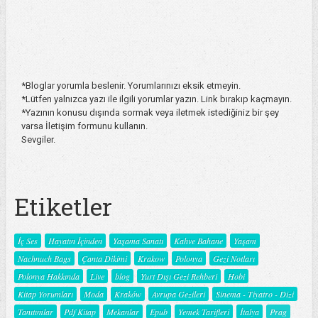
*Bloglar yorumla beslenir. Yorumlarınızı eksik etmeyin.
*Lütfen yalnızca yazı ile ilgili yorumlar yazın. Link bırakıp kaçmayın.
*Yazının konusu dışında sormak veya iletmek istediğiniz bir şey
varsa İletişim formunu kullanın.
Sevgiler.
Etiketler
İç Ses
Hayatın İçinden
Yaşama Sanatı
Kahve Bahane
Yaşam
Nachnuch Bags
Çanta Dikimi
Krakow
Polonya
Gezi Notları
Polonya Hakkında
Live
blog
Yurt Dışı Gezi Rehberi
Hobi
Kitap Yorumları
Moda
Kraków
Avrupa Gezileri
Sinema - Tiyatro - Dizi
Tanıtımlar
Pdf Kitap
Mekanlar
Epub
Yemek Tarifleri
İtalya
Prag