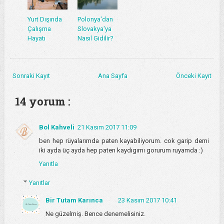
Yurt Dışında
Polonya'dan
Çalışma
Slovakya'ya
Hayatı
Nasıl Gidilir?
Sonraki Kayıt
Ana Sayfa
Önceki Kayıt
14 yorum :
Bol Kahveli
21 Kasım 2017 11:09
ben hep rüyalarımda paten kayabiliyorum. cok garip demi
iki ayda üç ayda hep paten kaydıgımı gorurum ruyamda :)
Yanıtla
Yanıtlar
Bir Tutam Karınca
23 Kasım 2017 10:41
Ne güzelmiş. Bence denemelisiniz.