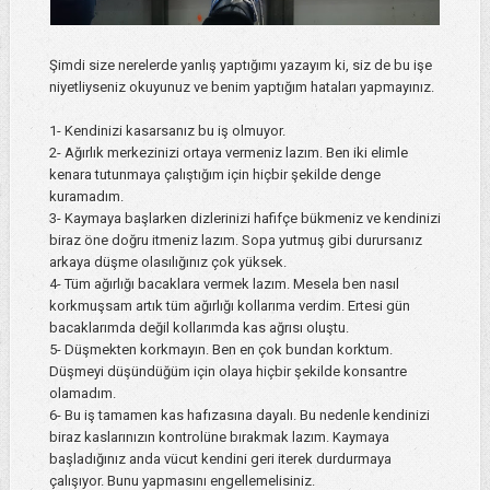
Şimdi size nerelerde yanlış yaptığımı yazayım ki, siz de bu işe
niyetliyseniz okuyunuz ve benim yaptığım hataları yapmayınız.
1- Kendinizi kasarsanız bu iş olmuyor.
2- Ağırlık merkezinizi ortaya vermeniz lazım. Ben iki elimle
kenara tutunmaya çalıştığım için hiçbir şekilde denge
kuramadım.
3- Kaymaya başlarken dizlerinizi hafifçe bükmeniz ve kendinizi
biraz öne doğru itmeniz lazım. Sopa yutmuş gibi durursanız
arkaya düşme olasılığınız çok yüksek.
4- Tüm ağırlığı bacaklara vermek lazım. Mesela ben nasıl
korkmuşsam artık tüm ağırlığı kollarıma verdim. Ertesi gün
bacaklarımda değil kollarımda kas ağrısı oluştu.
5- Düşmekten korkmayın. Ben en çok bundan korktum.
Düşmeyi düşündüğüm için olaya hiçbir şekilde konsantre
olamadım.
6- Bu iş tamamen kas hafızasına dayalı. Bu nedenle kendinizi
biraz kaslarınızın kontrolüne bırakmak lazım. Kaymaya
başladığınız anda vücut kendini geri iterek durdurmaya
çalışıyor. Bunu yapmasını engellemelisiniz.