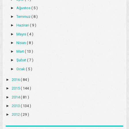
►
Ağustos
( 5 )
►
Temmuz
( 8 )
►
Haziran
( 9 )
►
Mayıs
( 4 )
►
Nisan
( 8 )
►
Mart
( 13 )
►
Şubat
( 7 )
►
Ocak
( 5 )
►
2016
( 84 )
►
2015
( 144 )
►
2014
( 81 )
►
2013
( 134 )
►
2012
( 29 )