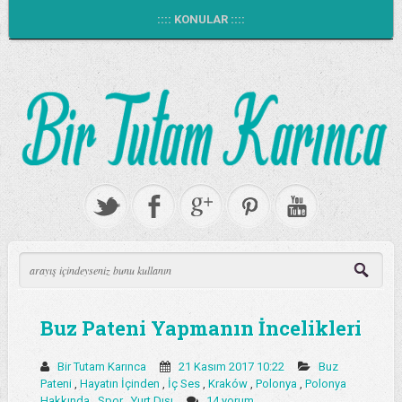
:::: KONULAR ::::
Buz Pateni Yapmanın İncelikleri
Bir Tutam Karınca
21 Kasım 2017 10:22
Buz
Pateni
,
Hayatın İçinden
,
İç Ses
,
Kraków
,
Polonya
,
Polonya
Hakkında
,
Spor
,
Yurt Dışı
14 yorum