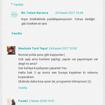
Yanıtlar
Bir Tutam Karınca
23 Kasım 2017 10:44
Kışın bisikletimle pedellayamıyorum. Yoksa dediğin
gibi bisiklet en iyisi.
Yanıtla
Mevlude Turk Topal
24 Kasım 2017 10:50
Normal yolda yurur gibi kayiyorlar:(
Cok ayip ama bunlarin yaptigi, yapan var yapamayan var
degil mi ama?
Sen kafaya koyduysan yaparsin Yas.
Hatta bak 3 ay sonra sen buraya kayarken ki videonu
koyacaksin.
(Aslinda daha kisa surer de, programini bilmiyorum:)))
Yanıtla
Pastel
2 Nisan 2018 19:47