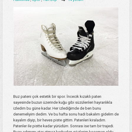
Buz pateni çok estetik bir spor. İncecik kızaklı paten
sayesinde buzun üzerinde kuğu gibi süzülenleri hayranlıkla
izledim bu güne kadar. Her izlediğimde de ben bunu
denemeliyim dedim. Ve bu hafta sonu hadi bakalım gidelim de
kayalım diyip, bir heves piste gittim. Patenleri kiraladım.
Patenler ile pistte kadar yürüdüm. Sonrası ise tam bir trajedi.
Buza adımımı atar atmaz korkudan gözlerim kocaman oldu.