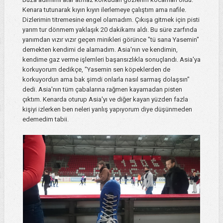
Kenara tutunarak kıyın kıyın ilerlemeye çalıştım ama nafile.
Dizlerimin titremesine engel olamadım. Çıkışa gitmek için pisti
yarım tur dönmem yaklaşık 20 dakikamı aldı. Bu süre zarfında
yanımdan vızır vızır geçen minikleri görünce "tü sana Yasemin"
demekten kendimi de alamadım. Asia'nın ve kendimin,
kendime gaz verme işlemleri başarısızlıkla sonuçlandı. Asia'ya
korkuyorum dedikçe, "Yasemin sen köpeklerden de
korkuyordun ama bak şimdi onlarla nasıl sarmaş dolaşsın"
dedi. Asia'nın tüm çabalarına rağmen kayamadan pisten
çıktım. Kenarda oturup Asia'yı ve diğer kayan yüzden fazla
kişiyi izlerken ben neleri yanlış yapıyorum diye düşünmeden
edemedim tabii.