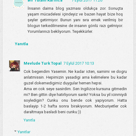
Bir Tutam Karınca
7 Eylül 2017 11:26
İnsanın daima blog yazması oldukça zor. Sonuçta
yaşam mücadelesi içindeyiz ve bazen hayat bize hoş
şeyler getirmiyor. Bunun yanı sıra emek verilmiş bir
blogun terkedilmesine de insanın gönlü razı gelmiyor.
Yorumlarınızı bekliyorum. Teşekkürler.
Yanıtla
Mevlude Turk Topal
7 Eylül 2017 10:13
Cok begendim Yasemin. Ne kadar icten, samimi ve dogru
anlatmissin. Hepimizin yasadigi ama kelimelere bu kadar
guzel dokemedigimiz duygular hemen hepsi.
Ama en cok seye sasirdim. Sen Ingilizce kursuna gitmedin
mi? Ben gittin diye hatirliyorum sanki! Yoksa bu yil icinmiydi
soyledigin? Cunku onu bende cok yapiyorum. Hatta
baslayip 1-2 hafta sonra birakiyorum. Mecburiyetler cok
daraltmaya basladi beni cunku:))
Yanıtla
Yanıtlar