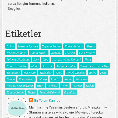
varsa İletişim formunu kullanın.
Sevgiler.
Etiketler
İç Ses
Hayatın İçinden
Yaşama Sanatı
Kahve Bahane
Yaşam
Nachnuch Bags
Çanta Dikimi
Krakow
Polonya
Gezi Notları
Polonya Hakkında
Live
blog
Yurt Dışı Gezi Rehberi
Hobi
Kitap Yorumları
Moda
Kraków
Avrupa Gezileri
Sinema - Tiyatro - Dizi
Tanıtımlar
Pdf Kitap
Mekanlar
Epub
Yemek Tarifleri
İtalya
Prag
Beyrut
Bilim Kurgu
Yılbaşı
Londra
Roma
Wroclaw
Brüksel / Amsterdam
Paris
Portekiz
Porto
Tüketim
Dubai
Escape Room
Hygge
Para biriktirmek
Paradoks
Bir Tutam Karınca
Mam na imię Yasemin. Jestem z Turcji. Mieszkam w
Stambule, a teraz w Krakowie. Mówię po turecku i
angielsku znam też trochę po polsku. Z zawodu