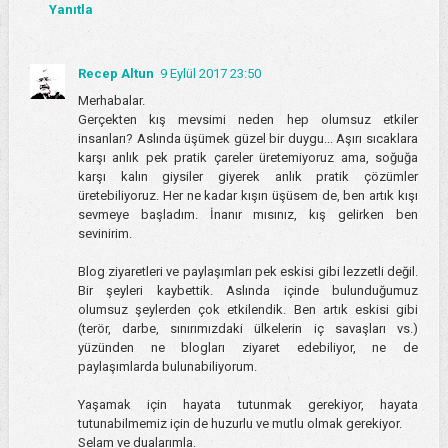
Yanıtla
Recep Altun
9 Eylül 2017 23:50
Merhabalar.
Gerçekten kış mevsimi neden hep olumsuz etkiler
insanları? Aslında üşümek güzel bir duygu... Aşırı sıcaklara
karşı anlık pek pratik çareler üretemiyoruz ama, soğuğa
karşı kalın giysiler giyerek anlık pratik çözümler
üretebiliyoruz. Her ne kadar kışın üşüsem de, ben artık kışı
sevmeye başladım. İnanır mısınız, kış gelirken ben
sevinirim.
Blog ziyaretleri ve paylaşımları pek eskisi gibi lezzetli değil.
Bir şeyleri kaybettik. Aslında içinde bulunduğumuz
olumsuz şeylerden çok etkilendik. Ben artık eskisi gibi
(terör, darbe, sınırımızdaki ülkelerin iç savaşları vs.)
yüzünden ne blogları ziyaret edebiliyor, ne de
paylaşımlarda bulunabiliyorum.
Yaşamak için hayata tutunmak gerekiyor, hayata
tutunabilmemiz için de huzurlu ve mutlu olmak gerekiyor.
Selam ve dualarımla.