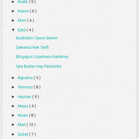
►
Aralık
( 9 )
►
Kasım
( 6 )
►
Ekim
( 6 )
▼
Eylül
( 4 )
Bisikletim Canım Benim
Şekersiz Kek Tarifi
Blogspot Uzantısını Kaldırma
İşte Bunlar Hep Paradoks
►
Ağustos
( 5 )
►
Temmuz
( 8 )
►
Haziran
( 9 )
►
Mayıs
( 4 )
►
Nisan
( 8 )
►
Mart
( 13 )
►
Şubat
( 7 )