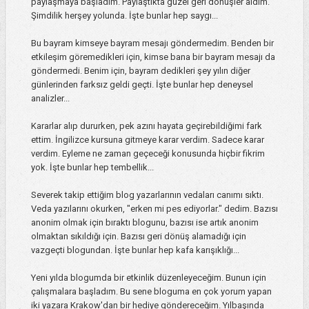
paylaşmaya başladım. Paylaştıkta güzel geri dönüşler aldım.
Şimdilik herşey yolunda. İşte bunlar hep saygı...
Bu bayram kimseye bayram mesajı göndermedim. Benden bir
etkileşim göremedikleri için, kimse bana bir bayram mesajı da
göndermedi. Benim için, bayram dedikleri şey yılın diğer
günlerinden farksız geldi geçti. İşte bunlar hep deneysel
analizler...
Kararlar alıp dururken, pek azını hayata geçirebildiğimi fark
ettim. İngilizce kursuna gitmeye karar verdim. Sadece karar
verdim. Eyleme ne zaman geçeceği konusunda hiçbir fikrim
yok. İşte bunlar hep tembellik...
Severek takip ettiğim blog yazarlarının vedaları canımı sıktı.
Veda yazılarını okurken, "erken mi pes ediyorlar." dedim. Bazısı
anonim olmak için bıraktı blogunu, bazısı ise artık anonim
olmaktan sıkıldığı için. Bazısı geri dönüş alamadığı için
vazgeçti blogundan. İşte bunlar hep kafa karışıklığı...
Yeni yılda blogumda bir etkinlik düzenleyeceğim. Bunun için
çalışmalara başladım. Bu sene bloguma en çok yorum yapan
iki yazara Krakow'dan bir hediye göndereceğim. Yılbaşında