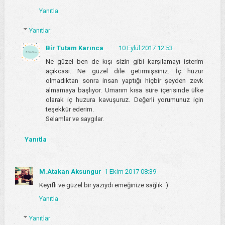
Yanıtla
Yanıtlar
Bir Tutam Karınca
10 Eylül 2017 12:53
Ne güzel ben de kışı sizin gibi karşılamayı isterim
açıkcası. Ne güzel dile getirmişsiniz. İç huzur
olmadıktan sonra insan yaptığı hiçbir şeyden zevk
almamaya başlıyor. Umarım kısa süre içerisinde ülke
olarak iç huzura kavuşuruz. Değerli yorumunuz için
teşekkür ederim.
Selamlar ve saygılar.
Yanıtla
M.Atakan Aksungur
1 Ekim 2017 08:39
Keyifli ve güzel bir yazıydı emeğinize sağlık :)
Yanıtla
Yanıtlar