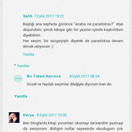
Salih
7 Eylül 2017 19:22
Başlığı ana sayfada görünce "acaba ne paradoksu?" diye
düşündüm; şimdi hikaye gibi bir yazının içinde kayboldum
diyebilirim.
Her seçim, bir vazgeçiştir diyerek de paradoksa devam
etmek istiyorum :)
Yanıtla
Yanıtlar
Bir Tutam Karınca
8 Eylül 2017 08:54
Güzel ve faydalı seçimler dileğiyle diyorum ben de.
Yanıtla
Derya
8 Eylül 2017 10:03
Ben bloglarda kitap yorumlari okumayi da kendim yazmayi
da seviyorum. Aldigim notlar sayesinde okudugum çok