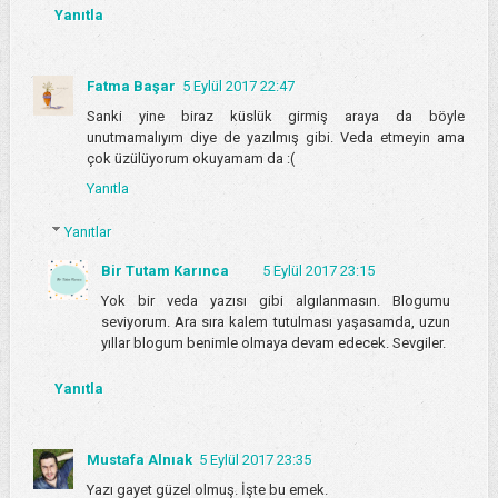
Yanıtla
Fatma Başar
5 Eylül 2017 22:47
Sanki yine biraz küslük girmiş araya da böyle
unutmamalıyım diye de yazılmış gibi. Veda etmeyin ama
çok üzülüyorum okuyamam da :(
Yanıtla
Yanıtlar
Bir Tutam Karınca
5 Eylül 2017 23:15
Yok bir veda yazısı gibi algılanmasın. Blogumu
seviyorum. Ara sıra kalem tutulması yaşasamda, uzun
yıllar blogum benimle olmaya devam edecek. Sevgiler.
Yanıtla
Mustafa Alnıak
5 Eylül 2017 23:35
Yazı gayet güzel olmuş. İşte bu emek.