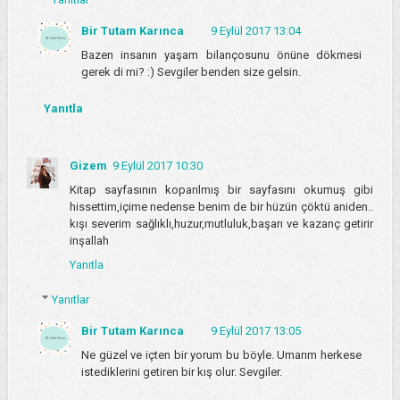
Bir Tutam Karınca
9 Eylül 2017 13:04
Bazen insanın yaşam bilançosunu önüne dökmesi
gerek di mi? :) Sevgiler benden size gelsin.
Yanıtla
Gizem
9 Eylül 2017 10:30
Kitap sayfasının koparılmış bir sayfasını okumuş gibi
hissettim,içime nedense benim de bir hüzün çöktü aniden..
kışı severim sağlıklı,huzur,mutluluk,başarı ve kazanç getirir
inşallah
Yanıtla
Yanıtlar
Bir Tutam Karınca
9 Eylül 2017 13:05
Ne güzel ve içten bir yorum bu böyle. Umarım herkese
istediklerini getiren bir kış olur. Sevgiler.