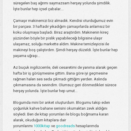
süregelen baş ağrımı saymazsam herşey yolunda şimdilik.
İşte bunlar hep içsel çabalar....
Çamaşır makinemizi biz almadık. Kendisi oturduğumuz evin
bir parçası. 3 haftadır yıkadığım çamaşırlarda anlamsız bir
koku oluşmaya başladı. Biraz araştırdım. Makinenin kireç
yüzünden böyle bir pislik yapabileceği bilgisine ulaşır
ulaşamaz, soluğu markette aldım. Makine temizleyicisi ile
makineyi boş çalıştırdım. Şimdi herşey düzeldi. İşte bunlar hep
yaşama uğraşı...
Az buçuk ingilizcemle, deli cesaretimi de yanıma alarak geçen
hafta bir iş görüşmesine gittim. Bana göre iyi geçmesine
rağmen halen ses seda çıkmadı gittiğim yerden. Aslında
çıkmamasına da sevindim. Olumsuz geri dönmedikleri sürece
herşey yolunda. İşte bunlar hep umut...
Blogumda mini bir anket oluşturdum. Blogumu takip eden
çoğunluk kahve bahane serisini okumaktan zevk aldığını
söyledi. Ben de kitap yorumları ile blogu boğmama kararı
alarak, okuduğum kitaplara dair
yorumlarımı
1000kitap
ve
goodreads
hesaplarımda