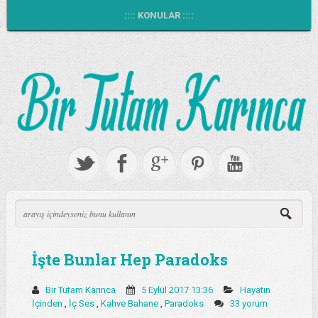
:::: KONULAR ::::
İşte Bunlar Hep Paradoks
Bir Tutam Karınca
5 Eylül 2017 13:36
Hayatın
İçinden
,
İç Ses
,
Kahve Bahane
,
Paradoks
33 yorum