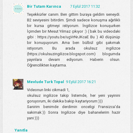
Bir Tutam Karınca
7 Eylül 2017 11:32
Teşekkürler canım. Ben gittim buraya geldim seneydi.
B2 seviyesini bitirdim. Şimdi sadece konuşma ağırlıklı
bir kursa gitmeyi istiyorum. İngilizce konuşurken
İçimden bir Mesut Yılmaz çıkıyor :) ( bak bu videodaki
gibi : https://youtu.be/ugVrNrJKcaE Bu ) 40 düşünüp
bir konuşuyorum. Ama ben bülbül gibi şakımak
istiyorum. Bu arada okulsuz ingilizce
(https://okulsuzingilizce.blogspot.com) blogumda
yayınlara devam ediyorum. Haberin olsun.
Öğrencilikten kaytarma.
Mevlude Turk Topal
9 Eylül 2017 16:21
Videonun linki cikmadi 1,
okulsuz ingilizce takip listemde, her yeni yayinini
goruyorum, iki dakika bakip kaytariyorum:)))
Sanirim benimde derdimin onceligi Fransizca'da
sakimak:)) Sonra Ingilizce diye bahanelerim hazir
yani:)))
Yanıtla