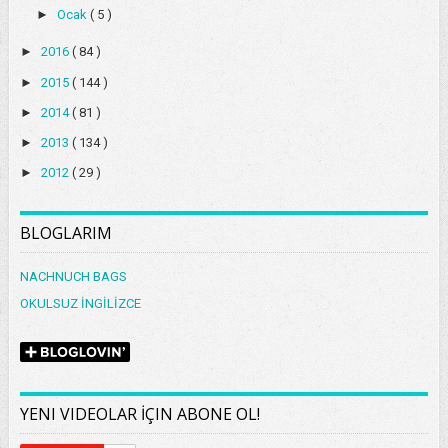
►
Ocak
( 5 )
►
2016
( 84 )
►
2015
( 144 )
►
2014
( 81 )
►
2013
( 134 )
►
2012
( 29 )
BLOGLARIM
NACHNUCH BAGS
OKULSUZ İNGİLİZCE
YENI VIDEOLAR İÇIN ABONE OL!