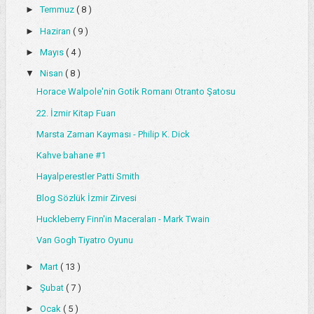
►
Temmuz
( 8 )
►
Haziran
( 9 )
►
Mayıs
( 4 )
▼
Nisan
( 8 )
Horace Walpole'nin Gotik Romanı Otranto Şatosu
22. İzmir Kitap Fuarı
Marsta Zaman Kayması - Philip K. Dick
Kahve bahane #1
Hayalperestler Patti Smith
Blog Sözlük İzmir Zirvesi
Huckleberry Finn'in Maceraları - Mark Twain
Van Gogh Tiyatro Oyunu
►
Mart
( 13 )
►
Şubat
( 7 )
►
Ocak
( 5 )