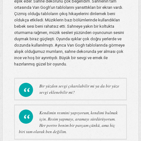
eşlik eder. Sahne dekorunu çok beğendim. Sahnenin tam
ortasında Van Gogh'un tablolarını yansıttıkları bir ekran vardı.
Çizmiş olduğu tabloların çıkış hikayelerini dinlemek beni
oldukça etkiledi. Müziklerin bazı bölümlerinde kullandıkları
bebek sesi beni rahatsız etti. Sahneye yakın bir koltukta
oturmama rağmen, müzik sesleri yüzünden oyuncunun sesini
duymak biraz güçleşti. Oyunda ışıklar çok doğru yerlerde ve
dozunda kullanılmıştı. Ayrıca Van Gogh tablolarında görmeye
alışık olduğumuz mumların, sahne dekorunda yer alması çok
ince ve hoş bir ayrıntıydı. Büyük bir sevgi ve emek ile
hazırlanmış güzel bir oyundu.
Bir yüzden sevgi çıkarılabilir mi ya da bir yüze
sevgi eklenebilir mi?
Kendimin resmini yapıyorum, kendimi bulmak
için. Resim yapmayı, aramayı sürdürüyorum.
Her portre benim bir parçam çünkü, ama hiç
biri tam olarak ben değilim.