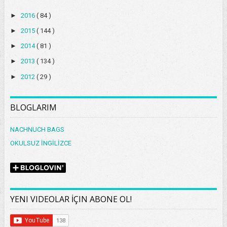
►
2016
( 84 )
►
2015
( 144 )
►
2014
( 81 )
►
2013
( 134 )
►
2012
( 29 )
BLOGLARIM
NACHNUCH BAGS
OKULSUZ İNGİLİZCE
YENI VIDEOLAR İÇIN ABONE OL!