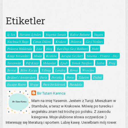
Etiketler
İç Ses
Hayatın İçinden
Yaşama Sanatı
Kahve Bahane
Yaşam
Nachnuch Bags
Çanta Dikimi
Krakow
Polonya
Gezi Notları
Polonya Hakkında
Live
blog
Yurt Dışı Gezi Rehberi
Hobi
Kitap Yorumları
Moda
Kraków
Avrupa Gezileri
Sinema - Tiyatro - Dizi
Tanıtımlar
Pdf Kitap
Mekanlar
Epub
Yemek Tarifleri
İtalya
Prag
Beyrut
Bilim Kurgu
Yılbaşı
Londra
Roma
Wroclaw
Brüksel / Amsterdam
Paris
Portekiz
Porto
Tüketim
Dubai
Escape Room
Hygge
Para biriktirmek
Paradoks
Bir Tutam Karınca
Mam na imię Yasemin. Jestem z Turcji. Mieszkam w
Stambule, a teraz w Krakowie. Mówię po turecku i
angielsku znam też trochę po polsku. Z zawodu
ksiegowa. Moje ulubione słowa oczywiście :)
Interesuję się literaturą i sportem. Lubię kawę. Uwielbiam mój rower.