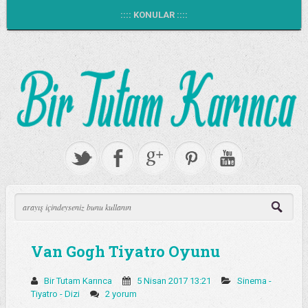
:::: KONULAR ::::
Van Gogh Tiyatro Oyunu
Bir Tutam Karınca
5 Nisan 2017 13:21
Sinema -
Tiyatro - Dizi
2 yorum