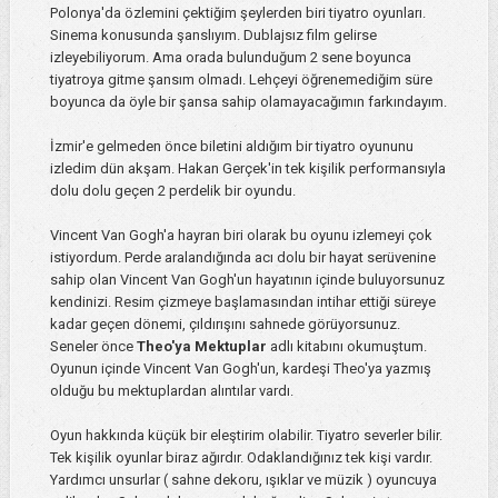
Polonya'da özlemini çektiğim şeylerden biri tiyatro oyunları.
Sinema konusunda şanslıyım. Dublajsız film gelirse
izleyebiliyorum. Ama orada bulunduğum 2 sene boyunca
tiyatroya gitme şansım olmadı. Lehçeyi öğrenemediğim süre
boyunca da öyle bir şansa sahip olamayacağımın farkındayım.
İzmir'e gelmeden önce biletini aldığım bir tiyatro oyununu
izledim dün akşam. Hakan Gerçek'in tek kişilik performansıyla
dolu dolu geçen 2 perdelik bir oyundu.
Vincent Van Gogh'a hayran biri olarak bu oyunu izlemeyi çok
istiyordum. Perde aralandığında acı dolu bir hayat serüvenine
sahip olan Vincent Van Gogh'un hayatının içinde buluyorsunuz
kendinizi. Resim çizmeye başlamasından intihar ettiği süreye
kadar geçen dönemi, çıldırışını sahnede görüyorsunuz.
Seneler önce
Theo'ya Mektuplar
adlı kitabını okumuştum.
Oyunun içinde Vincent Van Gogh'un, kardeşi Theo'ya yazmış
olduğu bu mektuplardan alıntılar vardı.
Oyun hakkında küçük bir eleştirim olabilir. Tiyatro severler bilir.
Tek kişilik oyunlar biraz ağırdır. Odaklandığınız tek kişi vardır.
Yardımcı unsurlar ( sahne dekoru, ışıklar ve müzik ) oyuncuya