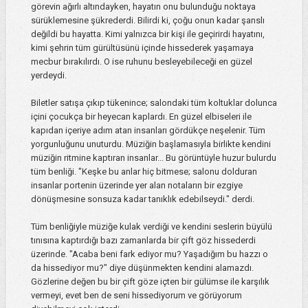
görevin ağırlı altındayken, hayatın onu bulunduğu noktaya
sürüklemesine şükrederdi. Bilirdi ki, çoğu onun kadar şanslı
değildi bu hayatta. Kimi yalnızca bir kişi ile geçirirdi hayatını,
kimi şehrin tüm gürültüsünü içinde hissederek yaşamaya
mecbur bırakılırdı. O ise ruhunu besleyebileceği en güzel
yerdeydi.
Biletler satışa çıkıp tükenince; salondaki tüm koltuklar dolunca
içini çocukça bir heyecan kaplardı. En güzel elbiseleri ile
kapıdan içeriye adım atan insanları gördükçe neşelenir. Tüm
yorgunluğunu unuturdu. Müziğin başlamasıyla birlikte kendini
müziğin ritmine kaptıran insanlar... Bu görüntüyle huzur bulurdu
tüm benliği. "Keşke bu anlar hiç bitmese; salonu dolduran
insanlar portenin üzerinde yer alan notaların bir ezgiye
dönüşmesine sonsuza kadar tanıklık edebilseydi." derdi.
Tüm benliğiyle müziğe kulak verdiği ve kendini seslerin büyülü
tınısına kaptırdığı bazı zamanlarda bir çift göz hissederdi
üzerinde. "Acaba beni fark ediyor mu? Yaşadığım bu hazzı o
da hissediyor mu?" diye düşünmekten kendini alamazdı.
Gözlerine değen bu bir çift göze içten bir gülümse ile karşılık
vermeyi, evet ben de seni hissediyorum ve görüyorum