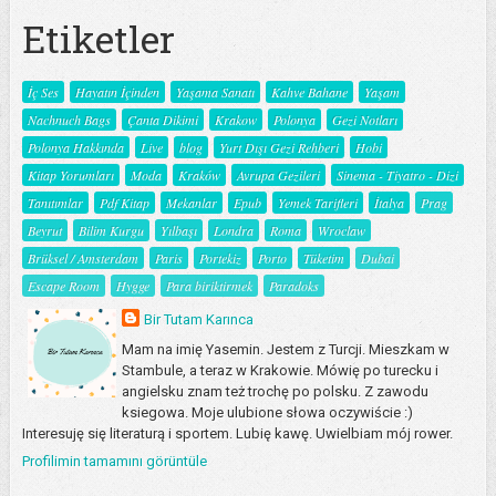
Etiketler
İç Ses
Hayatın İçinden
Yaşama Sanatı
Kahve Bahane
Yaşam
Nachnuch Bags
Çanta Dikimi
Krakow
Polonya
Gezi Notları
Polonya Hakkında
Live
blog
Yurt Dışı Gezi Rehberi
Hobi
Kitap Yorumları
Moda
Kraków
Avrupa Gezileri
Sinema - Tiyatro - Dizi
Tanıtımlar
Pdf Kitap
Mekanlar
Epub
Yemek Tarifleri
İtalya
Prag
Beyrut
Bilim Kurgu
Yılbaşı
Londra
Roma
Wroclaw
Brüksel / Amsterdam
Paris
Portekiz
Porto
Tüketim
Dubai
Escape Room
Hygge
Para biriktirmek
Paradoks
Bir Tutam Karınca
Mam na imię Yasemin. Jestem z Turcji. Mieszkam w
Stambule, a teraz w Krakowie. Mówię po turecku i
angielsku znam też trochę po polsku. Z zawodu
ksiegowa. Moje ulubione słowa oczywiście :)
Interesuję się literaturą i sportem. Lubię kawę. Uwielbiam mój rower.
Profilimin tamamını görüntüle