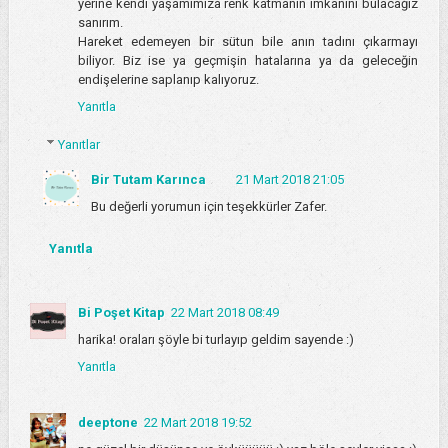
yerine kendi yaşamımıza renk katmanın imkanını bulacağız
sanırım.
Hareket edemeyen bir sütun bile anın tadını çıkarmayı
biliyor. Biz ise ya geçmişin hatalarına ya da geleceğin
endişelerine saplanıp kalıyoruz.
Yanıtla
Yanıtlar
Bir Tutam Karınca
21 Mart 2018 21:05
Bu değerli yorumun için teşekkürler Zafer.
Yanıtla
Bi Poşet Kitap
22 Mart 2018 08:49
harika! oraları şöyle bi turlayıp geldim sayende :)
Yanıtla
deeptone
22 Mart 2018 19:52