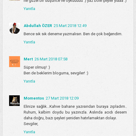
ne güzel bir düşünce ve öyküüüüü :) yaz böle şeyler yiaaa :)
Yanıtla
Abdullah ÖZER
25 Mart 2018 12:49
Bence sık sık deneme yazmalısın. Ben de çok beğendim.
Yanıtla
Mert
26 Mart 2018 07:58
Süper olmuş! :)
Ben de beklerim bloguma, sevgiler! :)
Yanıtla
Momentos
27 Mart 2018 12:09
Elinize sağlık...Kahve bahane yazısından buraya zıpladım..
Ruhum, kalbim doydu bu yazınızla. Aslında acıdı desem
daha doğru, bazı şeyleri yeniden hatırlamaktan dolayı.
Sevgiler,
Yanıtla