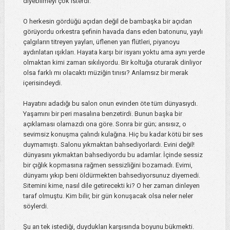
diyebilmeyi çok isterdi.
O herkesin gördüğü açıdan değil de bambaşka bir açıdan
görüyordu orkestra şefinin havada dans eden batonunu, yaylı
çalgıların titreyen yayları, üflenen yan flütleri, piyanoyu
aydınlatan ışıkları. Hayata karşı bir isyanı yoktu ama aynı yerde
olmaktan kimi zaman sıkılıyordu. Bir koltuğa oturarak dinliyor
olsa farklı mı olacaktı müziğin tınısı? Anlamsız bir merak
içerisindeydi.
Hayatını adadığı bu salon onun evinden öte tüm dünyasıydı.
Yaşamını bir peri masalına benzetirdi. Bunun başka bir
açıklaması olamazdı ona göre. Sonra bir gün; ansısız, o
sevimsiz konuşma çalındı kulağına. Hiç bu kadar kötü bir ses
duymamıştı. Salonu yıkmaktan bahsediyorlardı. Evini değil!
dünyasını yıkmaktan bahsediyordu bu adamlar. İçinde sessiz
bir çığlık kopmasına rağmen sessizliğini bozamadı. Evimi,
dünyamı yıkıp beni öldürmekten bahsediyorsunuz diyemedi.
Sitemini kime, nasıl dile getirecekti ki? O her zaman dinleyen
taraf olmuştu. Kim bilir, bir gün konuşacak olsa neler neler
söylerdi.
Şu an tek istediği, duydukları karşısında boyunu bükmekti.