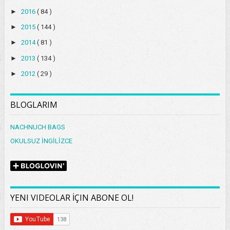
►
2016
( 84 )
►
2015
( 144 )
►
2014
( 81 )
►
2013
( 134 )
►
2012
( 29 )
BLOGLARIM
NACHNUCH BAGS
OKULSUZ İNGİLİZCE
YENI VIDEOLAR İÇIN ABONE OL!