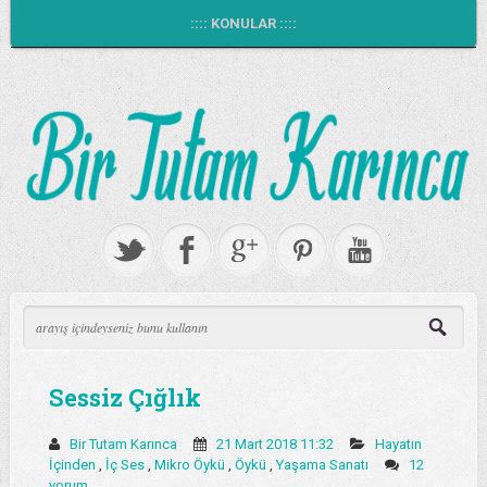
:::: KONULAR ::::
Sessiz Çığlık
Bir Tutam Karınca
21 Mart 2018 11:32
Hayatın
İçinden
,
İç Ses
,
Mikro Öykü
,
Öykü
,
Yaşama Sanatı
12
yorum