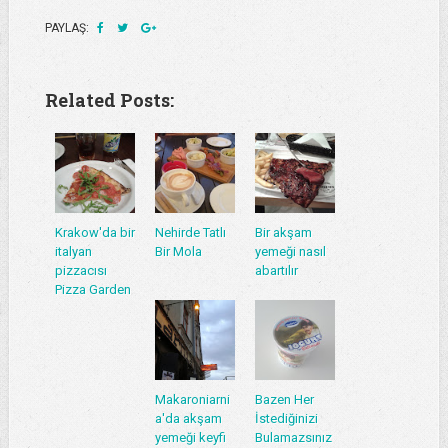
PAYLAŞ:
Related Posts:
Krakow'da bir
Nehirde Tatlı
Bir akşam
italyan
Bir Mola
yemeği nasıl
pizzacısı
abartılır
Pizza Garden
Makaroniarni
Bazen Her
a'da akşam
İstediğinizi
yemeği keyfi
Bulamazsınız