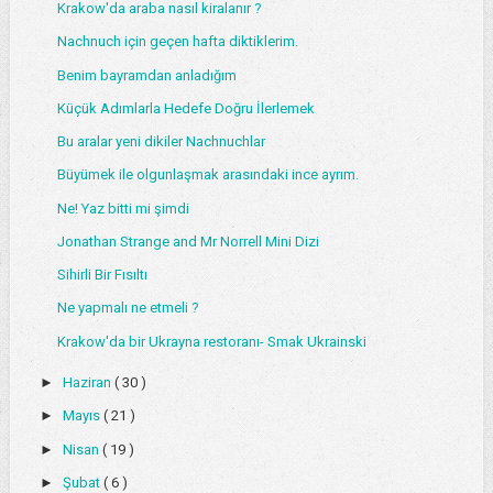
Krakow'da araba nasıl kiralanır ?
Nachnuch için geçen hafta diktiklerim.
Benim bayramdan anladığım
Küçük Adımlarla Hedefe Doğru İlerlemek
Bu aralar yeni dikiler Nachnuchlar
Büyümek ile olgunlaşmak arasındaki ince ayrım.
Ne! Yaz bitti mi şimdi
Jonathan Strange and Mr Norrell Mini Dizi
Sihirli Bir Fısıltı
Ne yapmalı ne etmeli ?
Krakow'da bir Ukrayna restoranı- Smak Ukrainski
►
Haziran
( 30 )
►
Mayıs
( 21 )
►
Nisan
( 19 )
►
Şubat
( 6 )