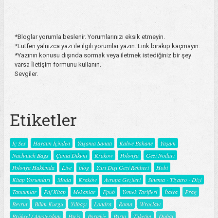
*Bloglar yorumla beslenir. Yorumlarınızı eksik etmeyin.
*Lütfen yalnızca yazı ile ilgili yorumlar yazın. Link bırakıp kaçmayın.
*Yazının konusu dışında sormak veya iletmek istediğiniz bir şey
varsa İletişim formunu kullanın.
Sevgiler.
Etiketler
İç Ses
Hayatın İçinden
Yaşama Sanatı
Kahve Bahane
Yaşam
Nachnuch Bags
Çanta Dikimi
Krakow
Polonya
Gezi Notları
Polonya Hakkında
Live
blog
Yurt Dışı Gezi Rehberi
Hobi
Kitap Yorumları
Moda
Kraków
Avrupa Gezileri
Sinema - Tiyatro - Dizi
Tanıtımlar
Pdf Kitap
Mekanlar
Epub
Yemek Tarifleri
İtalya
Prag
Beyrut
Bilim Kurgu
Yılbaşı
Londra
Roma
Wroclaw
Brüksel / Amsterdam
Paris
Portekiz
Porto
Tüketim
Dubai