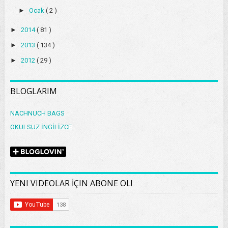
►
Ocak
( 2 )
►
2014
( 81 )
►
2013
( 134 )
►
2012
( 29 )
BLOGLARIM
NACHNUCH BAGS
OKULSUZ İNGİLİZCE
YENI VIDEOLAR İÇIN ABONE OL!