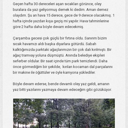
Geçen hafta 30 dereceleri aşan sıcakları görünce, oley
buralara da yaz geliyormuş demek ki dedim. Aman demez
olaydım. Şu an hava 15 derece, gece de 9 derece olacakmış. 1
hafta içinde yazdan kışa geçiş mi yapılır. Hava tahminlerine
göre 2 hafta daha böyle devam edecekmiş.
Çarşamba gecesi çok güçlü bir fırtına oldu. Sanırım bizim
sıcak havamızı aldı başka diyarlara götürdü. Sabah
kalktığımızda parktaki ağaçlarımızın bir çok dalı kırılmıştı. Bir
ağaç tramvay yoluna düşmüştü. Anında belediye ekipleri
seferber oldular. Bir saat içinde tüm park temizlendi. Daha
önce görmediğim bir şekilde, kırılan kocaman dal parçalarını
bir makine ile öğüttüler ve öyle kamyona yüklediler.
Böyle devam ederse, bende devamlı oley yaz geldi, amanın
yaz bitti yazılarını yazmaya devam edeceğim gibi gözüküyor.