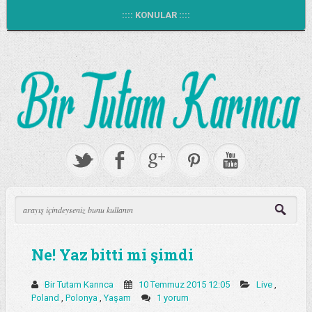
:::: KONULAR ::::
Ne! Yaz bitti mi şimdi
Bir Tutam Karınca
10 Temmuz 2015 12:05
Live
,
Poland
,
Polonya
,
Yaşam
1 yorum