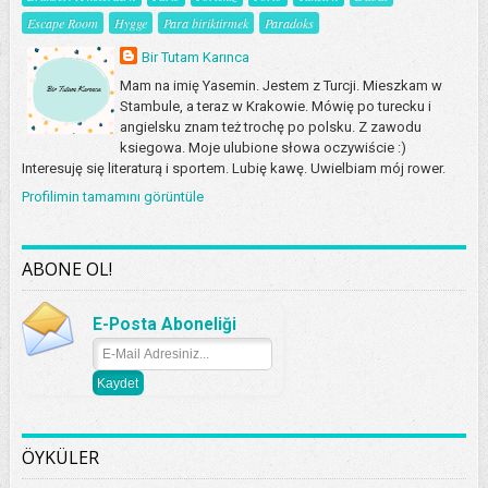
Escape Room
Hygge
Para biriktirmek
Paradoks
Bir Tutam Karınca
Mam na imię Yasemin. Jestem z Turcji. Mieszkam w
Stambule, a teraz w Krakowie. Mówię po turecku i
angielsku znam też trochę po polsku. Z zawodu
ksiegowa. Moje ulubione słowa oczywiście :)
Interesuję się literaturą i sportem. Lubię kawę. Uwielbiam mój rower.
Profilimin tamamını görüntüle
ABONE OL!
E-Posta Aboneliği
ÖYKÜLER