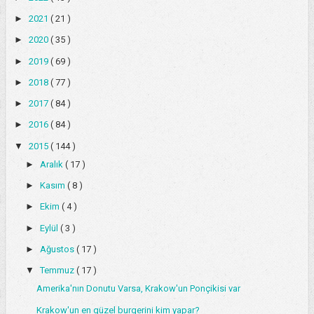
►
2021
( 21 )
►
2020
( 35 )
►
2019
( 69 )
►
2018
( 77 )
►
2017
( 84 )
►
2016
( 84 )
▼
2015
( 144 )
►
Aralık
( 17 )
►
Kasım
( 8 )
►
Ekim
( 4 )
►
Eylül
( 3 )
►
Ağustos
( 17 )
▼
Temmuz
( 17 )
Amerika'nın Donutu Varsa, Krakow'un Ponçikisi var
Krakow'un en güzel burgerini kim yapar?