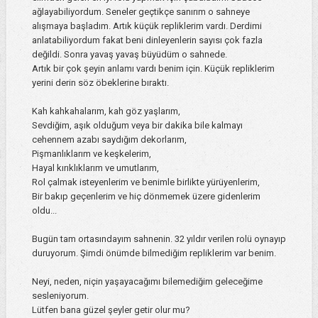
ağlayabiliyordum. Seneler geçtikçe sanırım o sahneye
alışmaya başladım. Artık küçük repliklerim vardı. Derdimi
anlatabiliyordum fakat beni dinleyenlerin sayısı çok fazla
değildi. Sonra yavaş yavaş büyüdüm o sahnede.
Artık bir çok şeyin anlamı vardı benim için. Küçük repliklerim
yerini derin söz öbeklerine bıraktı.
Kah kahkahalarım, kah göz yaşlarım,
Sevdiğim, aşık olduğum veya bir dakika bile kalmayı
cehennem azabı saydığım dekorlarım,
Pişmanlıklarım ve keşkelerim,
Hayal kırıklıklarım ve umutlarım,
Rol çalmak isteyenlerim ve benimle birlikte yürüyenlerim,
Bir bakıp geçenlerim ve hiç dönmemek üzere gidenlerim
oldu...
Bugün tam ortasındayım sahnenin. 32 yıldır verilen rolü oynayıp
duruyorum. Şimdi önümde bilmediğim repliklerim var benim.
Neyi, neden, niçin yaşayacağımı bilemediğim geleceğime
sesleniyorum.
Lütfen bana güzel şeyler getir olur mu?