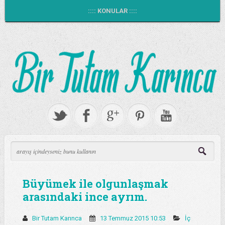
:::: KONULAR ::::
Büyümek ile olgunlaşmak
arasındaki ince ayrım.
Bir Tutam Karınca
13 Temmuz 2015 10:53
İç