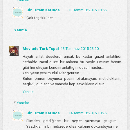
Bir Tutam Karınca
13 Temmuz 2015 18:56
Çok teşekkürler.
Yanıtla
Mevlude Turk Topal
13 Temmuz 2015 23:20
Hayati anlat deselerdi ancak bu kadar guzel anlatilirdi
herhalde. Nasil guzel bir anlatim bu boyle. Eminim benim
gibi her okuyan kendini anlattigini dusunmustur...
Yeni yasin yeni mutluluklar getirsin.
Butun omrun boyunca pesini birakmayan, mutluluklarin,
saglikli, gunlerin ve yaninda hep sevdiklerin olsun...
Yanıtla
Yanıtlar
Bir Tutam Karınca
14 Temmuz 2015 10:26
Elimden geldiğince bir şeyler yazmaya çalıştım.
Yazdıklarım bir nebzede olsa kalbine dokunduysa ne