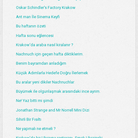
Oskar Schindler's Factory Krakow
Ant man İle Sinema Keyfi
Bu haftanın özeti
Hafta sonu eğlencesi
Krakow'da araba nasıl kiralanır ?
Nachnuch için geçen hafta diktiklerim.
Benim bayramdan anladığım
Küçük Adımlarla Hedefe Doğru İlerlemek
Bu aralar yeni dikiler Nachnuchlar
Büyümek ile olgunlaşmak arasındaki ince ayrım.
Ne! Yaz bitti mi şimdi
Jonathan Strange and Mr Norrell Mini Dizi
Sihirli Bir Fısıltı
Ne yapmalı ne etmeli ?
Krakow'da bir Ukrayna restoranı- Smak Ukrainski