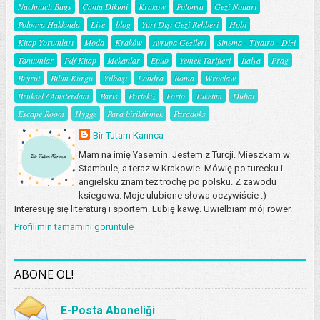
Nachnuch Bags
Çanta Dikimi
Krakow
Polonya
Gezi Notları
Polonya Hakkında
Live
blog
Yurt Dışı Gezi Rehberi
Hobi
Kitap Yorumları
Moda
Kraków
Avrupa Gezileri
Sinema - Tiyatro - Dizi
Tanıtımlar
Pdf Kitap
Mekanlar
Epub
Yemek Tarifleri
İtalya
Prag
Beyrut
Bilim Kurgu
Yılbaşı
Londra
Roma
Wroclaw
Brüksel / Amsterdam
Paris
Portekiz
Porto
Tüketim
Dubai
Escape Room
Hygge
Para biriktirmek
Paradoks
Bir Tutam Karınca
Mam na imię Yasemin. Jestem z Turcji. Mieszkam w
Stambule, a teraz w Krakowie. Mówię po turecku i
angielsku znam też trochę po polsku. Z zawodu
ksiegowa. Moje ulubione słowa oczywiście :)
Interesuję się literaturą i sportem. Lubię kawę. Uwielbiam mój rower.
Profilimin tamamını görüntüle
ABONE OL!
E-Posta Aboneliği