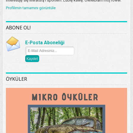
Interesuję się literaturą i sportem. Lubię kawę. Uwielbiam mój rower.
Profilimin tamamını görüntüle
ABONE OL!
E-Posta Aboneliği
ÖYKÜLER