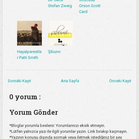
Stefan Zweig
Orson Scott
Card
Hayalperestle
Şibumi
r Patti Smith
Sonraki Kayıt
Ana Sayfa
Önceki Kayıt
0 yorum :
Yorum Gönder
*Bloglar yorumla beslenir. Yorumlarınızı eksik etmeyin.
*Lütfen yalnızca yazı ile ilgili yorumlar yazın. Link bırakıp kaçmayın.
*Yazının konusu dışında sormak veya iletmek istediğiniz bir şey