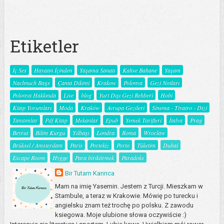
Etiketler
İç Ses
Hayatın İçinden
Yaşama Sanatı
Kahve Bahane
Yaşam
Nachnuch Bags
Çanta Dikimi
Krakow
Polonya
Gezi Notları
Polonya Hakkında
Live
blog
Yurt Dışı Gezi Rehberi
Hobi
Kitap Yorumları
Moda
Kraków
Avrupa Gezileri
Sinema - Tiyatro - Dizi
Tanıtımlar
Pdf Kitap
Mekanlar
Epub
Yemek Tarifleri
İtalya
Prag
Beyrut
Bilim Kurgu
Yılbaşı
Londra
Roma
Wroclaw
Brüksel / Amsterdam
Paris
Portekiz
Porto
Tüketim
Dubai
Escape Room
Hygge
Para biriktirmek
Paradoks
Bir Tutam Karınca
Mam na imię Yasemin. Jestem z Turcji. Mieszkam w
Stambule, a teraz w Krakowie. Mówię po turecku i
angielsku znam też trochę po polsku. Z zawodu
ksiegowa. Moje ulubione słowa oczywiście :)