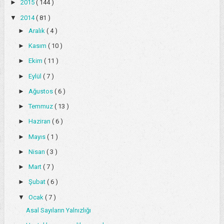
►
2015
( 144 )
▼
2014
( 81 )
►
Aralık
( 4 )
►
Kasım
( 10 )
►
Ekim
( 11 )
►
Eylül
( 7 )
►
Ağustos
( 6 )
►
Temmuz
( 13 )
►
Haziran
( 6 )
►
Mayıs
( 1 )
►
Nisan
( 3 )
►
Mart
( 7 )
►
Şubat
( 6 )
▼
Ocak
( 7 )
Asal Sayıların Yalnızlığı