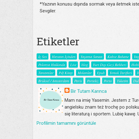
*Yazının konusu dışında sormak veya iletmek isted
Sevgiler.
Etiketler
İç Ses
Hayatın İçinden
Yaşama Sanatı
Kahve Bahane
Ya
Polonya Hakkında
Live
blog
Yurt Dışı Gezi Rehberi
Hobi
Tanıtımlar
Pdf Kitap
Mekanlar
Epub
Yemek Tarifleri
İ
Brüksel / Amsterdam
Paris
Portekiz
Porto
Tüketim
Dub
Bir Tutam Karınca
Mam na imię Yasemin. Jestem z Turc
angielsku znam też trochę po polsku
się literaturą i sportem. Lubię kawę.
Profilimin tamamını görüntüle