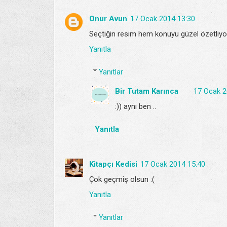
Onur Avun
17 Ocak 2014 13:30
Seçtiğin resim hem konuyu güzel özetliyo h
Yanıtla
Yanıtlar
Bir Tutam Karınca
17 Ocak 2
:)) aynı ben ..
Yanıtla
Kitapçı Kedisi
17 Ocak 2014 15:40
Çok geçmiş olsun :(
Yanıtla
Yanıtlar