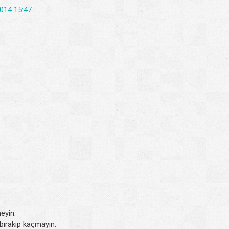
014 15:47
eyin.
k bırakıp kaçmayın.