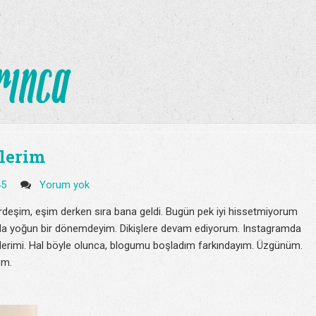
şlerim
45
Yorum yok
Kardeşim, eşim derken sıra bana geldi. Bugün pek iyi hissetmiyorum
lında yoğun bir dönemdeyim. Dikişlere devam ediyorum. Instagramda
erimi. Hal böyle olunca, blogumu boşladım farkındayım. Üzgünüm.
um.