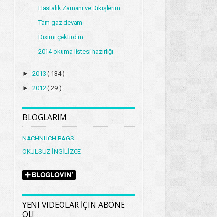
Hastalık Zamanı ve Dikişlerim
Tam gaz devam
Dişimi çektirdim
2014 okuma listesi hazırlığı
►
2013
( 134 )
►
2012
( 29 )
BLOGLARIM
NACHNUCH BAGS
OKULSUZ İNGİLİZCE
YENI VIDEOLAR İÇIN ABONE
OL!