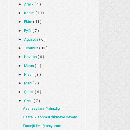
►
Aralık
( 4 )
►
Kasım
( 10 )
►
Ekim
( 11 )
►
Eylül
( 7 )
►
Ağustos
( 6 )
►
Temmuz
( 13 )
►
Haziran
( 6 )
►
Mayıs
( 1 )
►
Nisan
( 3 )
►
Mart
( 7 )
►
Şubat
( 6 )
▼
Ocak
( 7 )
Asal Sayıların Yalnızlığı
Hastalık sonrası dikmeye devam
Faranjit ile uğraşıyorum