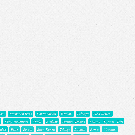
şam
Nachnuch Bags
Çanta Dikimi
Krakow
Polonya
Gezi Notları
Kitap Yorumları
Moda
Kraków
Avrupa Gezileri
Sinema - Tiyatro - Dizi
talya
Prag
Beyrut
Bilim Kurgu
Yılbaşı
Londra
Roma
Wroclaw