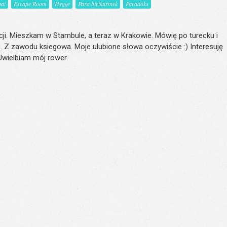
ai
Escape Room
Hygge
Para biriktirmek
Paradoks
ji. Mieszkam w Stambule, a teraz w Krakowie. Mówię po turecku i
. Z zawodu ksiegowa. Moje ulubione słowa oczywiście :) Interesuję
 Uwielbiam mój rower.