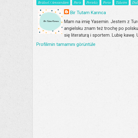
Brüksel / Amsterdam
Paris
Portekiz
Porto
Tüketim
Dub
Bir Tutam Karınca
Mam na imię Yasemin. Jestem z Turc
angielsku znam też trochę po polsku
się literaturą i sportem. Lubię kawę.
Profilimin tamamını görüntüle