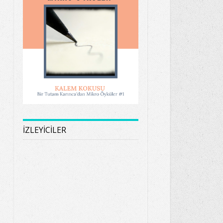
İZLEYİCİLER