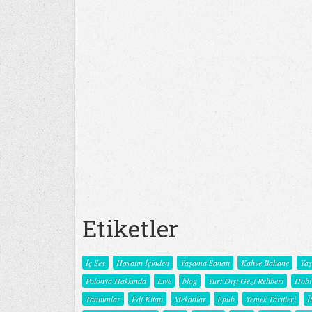
Etiketler
İç Ses
Hayatın İçinden
Yaşama Sanatı
Kahve Bahane
Ya
Polonya Hakkında
Live
blog
Yurt Dışı Gezi Rehberi
Hobi
Tanıtımlar
Pdf Kitap
Mekanlar
Epub
Yemek Tarifleri
İ