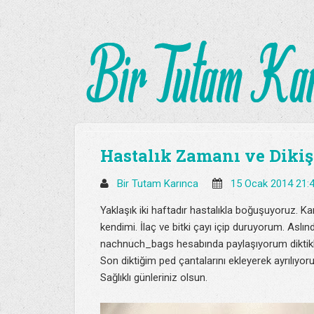
Hastalık Zamanı ve Diki
Bir Tutam Karınca
15 Ocak 2014 21:
Yaklaşık iki haftadır hastalıkla boğuşuyoruz. 
kendimi. İlaç ve bitki çayı içip duruyorum. As
nachnuch_bags hesabında paylaşıyorum diktikl
Son diktiğim ped çantalarını ekleyerek ayrılıyor
Sağlıklı günleriniz olsun.