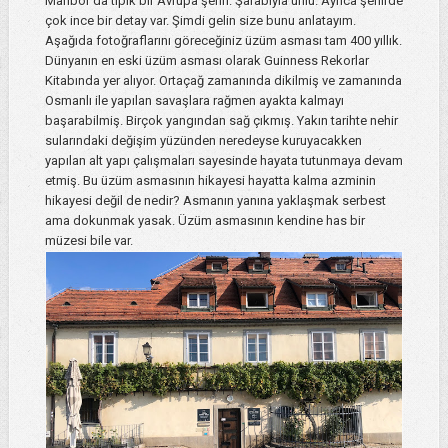
Maribor'da tipik bir Avrupa şehri. Şarabıyla ünlü. Ayrıca şehirde
çok ince bir detay var. Şimdi gelin size bunu anlatayım.
Aşağıda fotoğraflarını göreceğiniz üzüm asması tam 400 yıllık.
Dünyanın en eski üzüm asması olarak Guinness Rekorlar
Kitabında yer alıyor. Ortaçağ zamanında dikilmiş ve zamanında
Osmanlı ile yapılan savaşlara rağmen ayakta kalmayı
başarabilmiş. Birçok yangından sağ çıkmış. Yakın tarihte nehir
sularındaki değişim yüzünden neredeyse kuruyacakken
yapılan alt yapı çalışmaları sayesinde hayata tutunmaya devam
etmiş. Bu üzüm asmasının hikayesi hayatta kalma azminin
hikayesi değil de nedir? Asmanın yanına yaklaşmak serbest
ama dokunmak yasak. Üzüm asmasının kendine has bir
müzesi bile var.