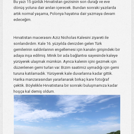
Bu yazı 15 günlük Hırvatistan gezisinin son durağı ve eve
dönüş yoluna dair anıları içerecek. Bundan sonraki yazılarda
artık normal yaşama, Polonya hayatına dair yazmaya devam
edeceğim.
Hırvatistan macerasını Aziz Nicholas Kalesini ziyareti ile
sonlandırdım. Kale 16. yüzyılda denizden gelen Türk
gemilerinin saldırılarının engellemesi için kanalın girişindeki bir
adaya inşa edilmiş. Minik bir ada bağlantısı sayesinde kaleye
yürüyerek ulaşmak mümkün. Ayrıca kalenin içini gezmek için
düzenlenen gemi turları var. Bizim saatimiz uymadığı için gemi
turuna katılamadık. Yürüyerek kale duvarlarına kadar gittik.
Harika manzarasından yararlanarak birkaç kare fotoğraf
çektik. Böylelikle Hırvatistana bir sonraki buluşmamıza kadar
hoşça kal demiş oldum.