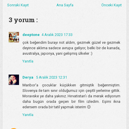
Sonraki Kayıt
Ana Sayfa
Önceki Kayıt
3 yorum :
deeptone
4 Aralık 2023 17:33
çok beğendim burayı not aldım, gezmek güzel ve gezmek
deyince aklıma sadece avrupa geliyor, belki bir de kanada,
avustralya, japonya, yani gelişmiş ülkeler :)
Yanıtla
Derya
5 Aralık 2023 12:31
Maribor'a çocuklar küçükken gitmiştik beğenmiştim.
Slovenya ile tam sınır olduğumuz için çeşitli yerlerine gittik.
Moravske ye daha yakınız. Hırvatistan'ı da merak ediyorum
daha bugün orada geçen bir film izledim. Eşimi ikna
edersem orada bir tatil yapmak isterim 😊
Yanıtla