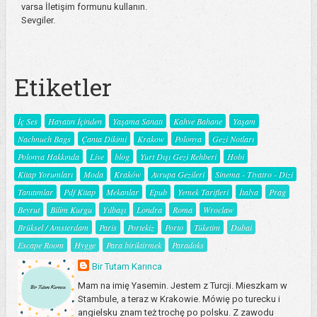
varsa İletişim formunu kullanın.
Sevgiler.
Etiketler
İç Ses
Hayatın İçinden
Yaşama Sanatı
Kahve Bahane
Yaşam
Nachnuch Bags
Çanta Dikimi
Krakow
Polonya
Gezi Notları
Polonya Hakkında
Live
blog
Yurt Dışı Gezi Rehberi
Hobi
Kitap Yorumları
Moda
Kraków
Avrupa Gezileri
Sinema - Tiyatro - Dizi
Tanıtımlar
Pdf Kitap
Mekanlar
Epub
Yemek Tarifleri
İtalya
Prag
Beyrut
Bilim Kurgu
Yılbaşı
Londra
Roma
Wroclaw
Brüksel / Amsterdam
Paris
Portekiz
Porto
Tüketim
Dubai
Escape Room
Hygge
Para biriktirmek
Paradoks
Bir Tutam Karınca
Mam na imię Yasemin. Jestem z Turcji. Mieszkam w
Stambule, a teraz w Krakowie. Mówię po turecku i
angielsku znam też trochę po polsku. Z zawodu