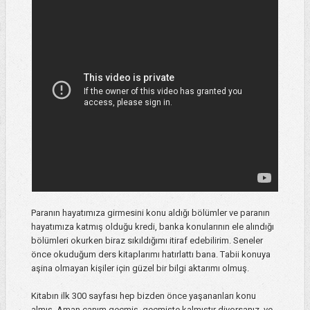
Paranın hayatımıza girmesini konu aldığı bölümler ve paranın
hayatımıza katmış olduğu kredi, banka konularının ele alındığı
bölümleri okurken biraz sıkıldığımı itiraf edebilirim. Seneler
önce okuduğum ders kitaplarımı hatırlattı bana. Tabii konuya
aşina olmayan kişiler için güzel bir bilgi aktarımı olmuş.
Kitabın ilk 300 sayfası hep bizden önce yaşananları konu
almış. Aman canım geçmiş, geçmişte kalmıştır diyorsanız ve