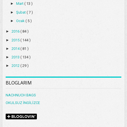
►
Mart
( 13 )
►
Şubat
( 7 )
►
Ocak
( 5 )
►
2016
( 84 )
►
2015
( 144 )
►
2014
( 81 )
►
2013
( 134 )
►
2012
( 29 )
BLOGLARIM
NACHNUCH BAGS
OKULSUZ İNGİLİZCE