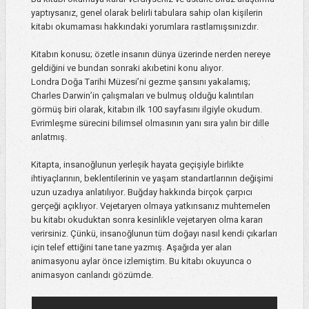
yaptıysanız, genel olarak belirli tabulara sahip olan kişilerin
kitabı okumaması hakkındaki yorumlara rastlamışsınızdır.
Kitabın konusu; özetle insanın dünya üzerinde nerden nereye
geldiğini ve bundan sonraki akıbetini konu alıyor.
Londra Doğa Tarihi Müzesi’ni gezme şansını yakalamış;
Charles Darwin’in çalışmaları ve bulmuş olduğu kalıntıları
görmüş biri olarak, kitabın ilk 100 sayfasını ilgiyle okudum.
Evrimleşme sürecini bilimsel olmasının yanı sıra yalın bir dille
anlatmış.
Kitapta, insanoğlunun yerleşik hayata geçişiyle birlikte
ihtiyaçlarının, beklentilerinin ve yaşam standartlarının değişimi
uzun uzadıya anlatılıyor. Buğday hakkında birçok çarpıcı
gerçeği açıklıyor. Vejetaryen olmaya yatkınsanız muhtemelen
bu kitabı okuduktan sonra kesinlikle vejetaryen olma kararı
verirsiniz. Çünkü, insanoğlunun tüm doğayı nasıl kendi çıkarları
için telef ettiğini tane tane yazmış. Aşağıda yer alan
animasyonu aylar önce izlemiştim.
Bu kitabı okuyunca o
animasyon canlandı gözümde.