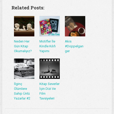
Related Posts:
Neden Her
Motifler İle
Akis
Gün Kitap
Kindle Kılıfı
#Doppelgan
Okumalıyız?
Yapımı
ger
İlginç
Kitap Severler
Ölümlere
İçin Dizi Ve
Sahip Ünlü
Film
Yazarlar #2
Tavsiyeleri