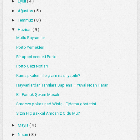
►
Eylül
( 4 )
►
Ağustos
( 5 )
►
Temmuz
( 8 )
▼
Haziran
( 9 )
Mutlu Bayramlar
Porto Yemekleri
Bir apaçi cenneti Porto
Porto Gezi Notları
Kumaş kalemi ile çizim nasıl yapılır?
Hayvanlardan Tanrılara Sapiens – Yuval Noah Harari
Bir Pamuk Şekeri Masalı
Smoczy pokaz nad Wisłą - Ejderha gösterisi
Sizin Hiç Bakkal Amcanız Oldu Mu?
►
Mayıs
( 4 )
►
Nisan
( 8 )