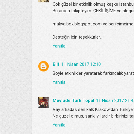
Çok güzel bir etkinlik olmuş keşke istanbul
Bu arada takipteyim. ÇEKİLİŞİME ve blogu
makyajbox.blogspot.com ve berilcimcime
Desteğin için teşekkürler...
Yanıtla
Elif
11 Nisan 2017 12:10
Böyle etkinlikler yaratarak farkındalık ya
Yanıtla
Mevlude Turk Topal
11 Nisan 2017 21:4
Vay arkadas sen kalk Krakow'dan Turkiye'y
Ne guzel olmus, sanki yillardir birbirinizi t
Yanıtla