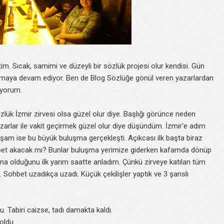
. Sıcak, samimi ve düzeyli bir sözlük projesi olur kendisi. Gün
ılmaya devam ediyor. Ben de Blog Sözlüğe gönül veren yazarlardan
ıyorum.
özlük İzmir zirvesi olsa güzel olur diye. Başlığı görünce neden
rlar ile vakit geçirmek güzel olur diye düşündüm. İzmir'e adım
kşam ise bu büyük buluşma gerçekleşti. Açıkcası ilk başta biraz
hbet akacak mı? Bunlar buluşma yerimize giderken kafamda dönüp
a olduğunu ilk yarım saatte anladım. Çünkü zirveye katılan tüm
tı. Sohbet uzadıkça uzadı. Küçük çekilişler yaptık ve 3 şanslı
u. Tabiri caizse, tadı damakta kaldı.
oldu.