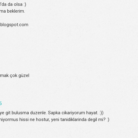
'da da olsa :)
ma beklerim.
.blogspot.com
ratmak çok güzel
5
e git bulusma duzenle. Sapka cikariyorum hayat. :))
aniyormus hissi ne hostur, yeni tanidiklarinda degil mi? :)