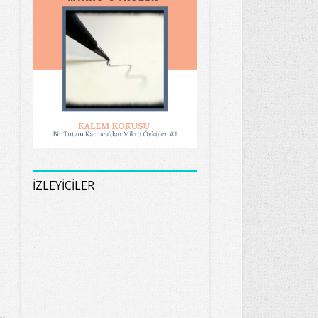
İZLEYİCİLER