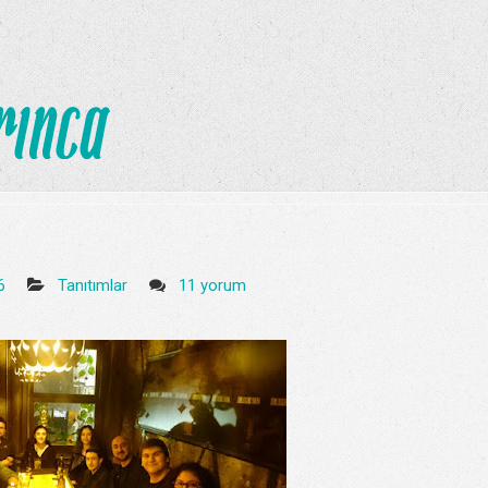
26
Tanıtımlar
11 yorum