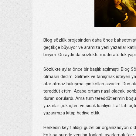
Blog sözlük projesinden daha önce bahsetmiştim
geçtikçe büyüyor ve aramıza yeni yazarlar kat
biriyim. On aydır da sözlükte moderatörlük yap
Sözlükte aylar önce bir başlık açılmıştı. Blog S
olmasın dedim. Gelmek ve tanışmak isteyen yaza
atar atmaz buluşma için kolları sıvadım. Dün a
tereddüt ettim. Acaba ortam nasıl olacak, so
duran sorulardı. Ama tüm tereddütlerimin boşun
yazarlar çok içten ve sıcak kanlıydı. Laf lafı aç
yazarımıza kitap hediye ettik.
Herkesin keyif aldığı güzel bir organizasyon old
En kısa sürede yeni bir toplantı ayarlamak farz 