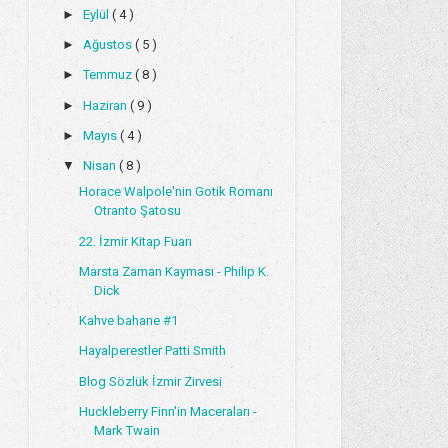
►
Eylül
( 4 )
►
Ağustos
( 5 )
►
Temmuz
( 8 )
►
Haziran
( 9 )
►
Mayıs
( 4 )
▼
Nisan
( 8 )
Horace Walpole'nin Gotik Romanı
Otranto Şatosu
22. İzmir Kitap Fuarı
Marsta Zaman Kayması - Philip K.
Dick
Kahve bahane #1
Hayalperestler Patti Smith
Blog Sözlük İzmir Zirvesi
Huckleberry Finn'in Maceraları -
Mark Twain