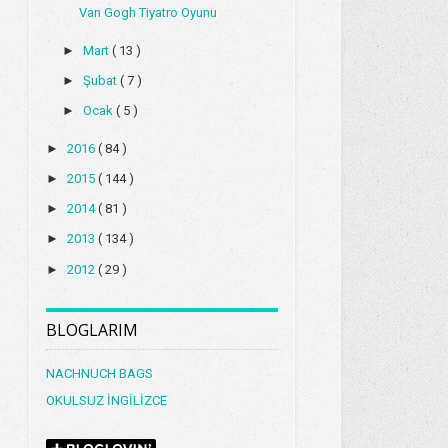
Van Gogh Tiyatro Oyunu
►
Mart
( 13 )
►
Şubat
( 7 )
►
Ocak
( 5 )
►
2016
( 84 )
►
2015
( 144 )
►
2014
( 81 )
►
2013
( 134 )
►
2012
( 29 )
BLOGLARIM
NACHNUCH BAGS
OKULSUZ İNGİLİZCE