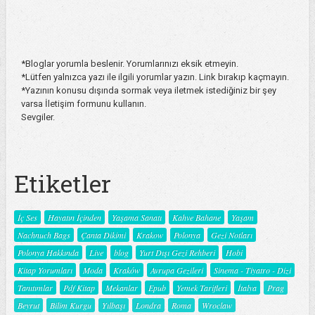
*Bloglar yorumla beslenir. Yorumlarınızı eksik etmeyin.
*Lütfen yalnızca yazı ile ilgili yorumlar yazın. Link bırakıp kaçmayın.
*Yazının konusu dışında sormak veya iletmek istediğiniz bir şey
varsa İletişim formunu kullanın.
Sevgiler.
Etiketler
İç Ses
Hayatın İçinden
Yaşama Sanatı
Kahve Bahane
Yaşam
Nachnuch Bags
Çanta Dikimi
Krakow
Polonya
Gezi Notları
Polonya Hakkında
Live
blog
Yurt Dışı Gezi Rehberi
Hobi
Kitap Yorumları
Moda
Kraków
Avrupa Gezileri
Sinema - Tiyatro - Dizi
Tanıtımlar
Pdf Kitap
Mekanlar
Epub
Yemek Tarifleri
İtalya
Prag
Beyrut
Bilim Kurgu
Yılbaşı
Londra
Roma
Wroclaw