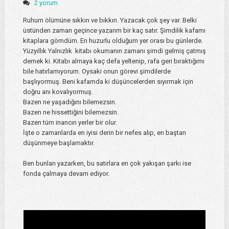
2 yorum
Ruhum ölümüne sıkkın ve bıkkın. Yazacak çok şey var. Belki
üstünden zaman geçince yazarım bir kaç satır. Şimdilik kafamı
kitaplara gömdüm. En huzurlu olduğum yer orası bu günlerde.
Yüzyıllık Yalnızlık kitabı okumanın zamanı şimdi gelmiş çatmış
demek ki. Kitabı almaya kaç defa yeltenip, rafa geri bıraktığımı
bile hatırlamıyorum. Oysaki onun görevi şimdilerde
başlıyormuş. Beni kafamda ki düşüncelerden sıyırmak için
doğru anı kovalıyormuş.
Bazen ne yaşadığını bilemezsin.
Bazen ne hissettiğini bilemezsin.
Bazen tüm inancın yerler bir olur.
İşte o zamanlarda en iyisi derin bir nefes alıp, en baştan
düşünmeye başlamaktır.
Ben bunları yazarken, bu satırlara en çok yakışan şarkı ise
fonda çalmaya devam ediyor.