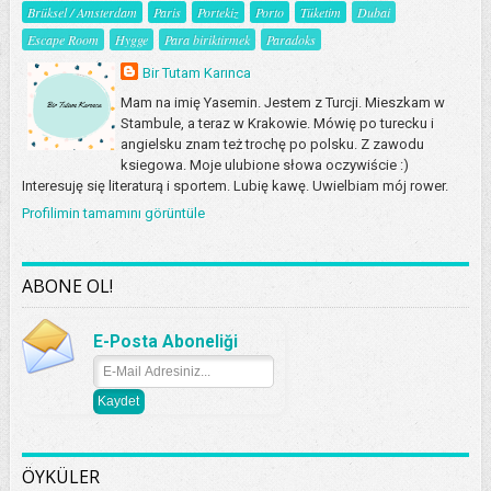
Brüksel / Amsterdam
Paris
Portekiz
Porto
Tüketim
Dubai
Escape Room
Hygge
Para biriktirmek
Paradoks
Bir Tutam Karınca
Mam na imię Yasemin. Jestem z Turcji. Mieszkam w
Stambule, a teraz w Krakowie. Mówię po turecku i
angielsku znam też trochę po polsku. Z zawodu
ksiegowa. Moje ulubione słowa oczywiście :)
Interesuję się literaturą i sportem. Lubię kawę. Uwielbiam mój rower.
Profilimin tamamını görüntüle
ABONE OL!
E-Posta Aboneliği
ÖYKÜLER