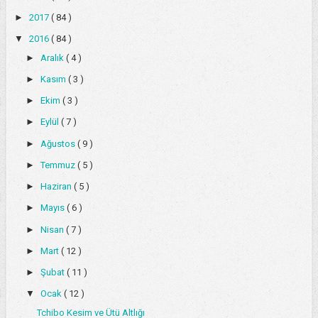
►
2017
( 84 )
▼
2016
( 84 )
►
Aralık
( 4 )
►
Kasım
( 3 )
►
Ekim
( 3 )
►
Eylül
( 7 )
►
Ağustos
( 9 )
►
Temmuz
( 5 )
►
Haziran
( 5 )
►
Mayıs
( 6 )
►
Nisan
( 7 )
►
Mart
( 12 )
►
Şubat
( 11 )
▼
Ocak
( 12 )
Tchibo Kesim ve Ütü Altlığı