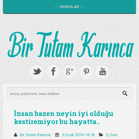
:::: KONULAR ::::
İnsan bazen neyin iyi olduğu
kestiremiyor bu hayatta..
Bir Tutam Karınca
5 Ocak 2016 14:18
İç Ses