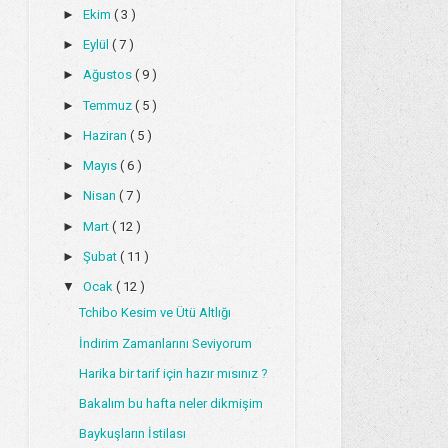
►
Ekim
( 3 )
►
Eylül
( 7 )
►
Ağustos
( 9 )
►
Temmuz
( 5 )
►
Haziran
( 5 )
►
Mayıs
( 6 )
►
Nisan
( 7 )
►
Mart
( 12 )
►
Şubat
( 11 )
▼
Ocak
( 12 )
Tchibo Kesim ve Ütü Altlığı
İndirim Zamanlarını Seviyorum
Harika bir tarif için hazır mısınız ?
Bakalım bu hafta neler dikmişim
Baykuşların İstilası