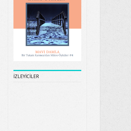
İZLEYİCİLER