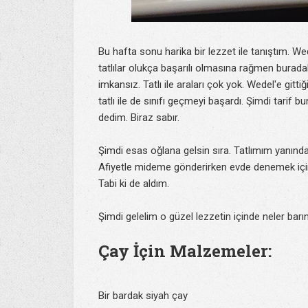
Bu hafta sonu harika bir lezzet ile tanıştım. We
tatlılar olukça başarılı olmasına rağmen buradak
imkansız. Tatlı ile araları çok yok. Wedel'e git
tatlı ile de sınıfı geçmeyi başardı. Şimdi tari
dedim. Biraz sabır.
Şimdi esas oğlana gelsin sıra. Tatlımım yanında i
Afiyetle mideme gönderirken evde denemek içi
Tabi ki de aldım.
Şimdi gelelim o güzel lezzetin içinde neler barın
Çay İçin Malzemeler:
Bir bardak siyah çay