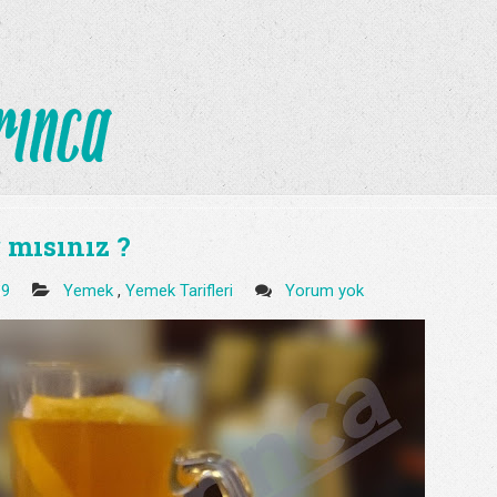
r mısınız ?
09
Yemek
,
Yemek Tarifleri
Yorum yok