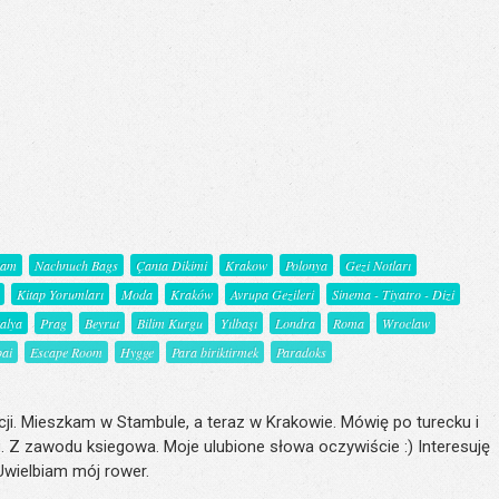
şam
Nachnuch Bags
Çanta Dikimi
Krakow
Polonya
Gezi Notları
Kitap Yorumları
Moda
Kraków
Avrupa Gezileri
Sinema - Tiyatro - Dizi
talya
Prag
Beyrut
Bilim Kurgu
Yılbaşı
Londra
Roma
Wroclaw
ai
Escape Room
Hygge
Para biriktirmek
Paradoks
ji. Mieszkam w Stambule, a teraz w Krakowie. Mówię po turecku i
. Z zawodu ksiegowa. Moje ulubione słowa oczywiście :) Interesuję
 Uwielbiam mój rower.