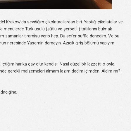
del Krakow'da sevdiğim çikolatacılardan biri. Yaptığı çikolatalar ve
i menülerde Türk usulü (sütlü ve şerbetli ) tatlılarını bulmak
tiğim zamanlar tiramisu yerip hep. Bu sefer suffle denedim. Ve bu
f bunun neresinde Yasemin demeyin. Azıcık giriş bölümü yapıyım
çtiğim harika çay olur kendisi. Nasıl güzel bir lezzetti o öyle.
nde gerekli malzemeleri almam lazım dedim içimden. Aldım mı?
dırdığına;