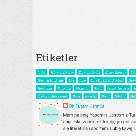
Etiketler
İç Ses
Hayatın İçinden
Yaşama Sanatı
Kahve Bahane
Ya
Polonya Hakkında
Live
blog
Yurt Dışı Gezi Rehberi
Hobi
Tanıtımlar
Pdf Kitap
Mekanlar
Epub
Yemek Tarifleri
İ
Brüksel / Amsterdam
Paris
Portekiz
Porto
Tüketim
Dub
Bir Tutam Karınca
Mam na imię Yasemin. Jestem z Turc
angielsku znam też trochę po polsku
się literaturą i sportem. Lubię kawę.