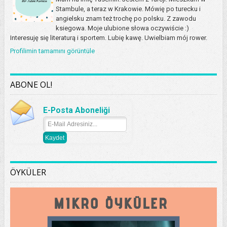
Stambule, a teraz w Krakowie. Mówię po turecku i
angielsku znam też trochę po polsku. Z zawodu
ksiegowa. Moje ulubione słowa oczywiście :)
Interesuję się literaturą i sportem. Lubię kawę. Uwielbiam mój rower.
Profilimin tamamını görüntüle
ABONE OL!
E-Posta Aboneliği
ÖYKÜLER