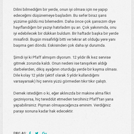
Dilini bilmediğim bir yerde, onun iyi olması için ne yapıp
edeceğimi düşünemeye başladım. Bu sefer biraz şans
yüzüme güldü mü bilemedim. Daha önce çok şansızım diye
hayıflandığım bir yazıyı hatırladım şu an. Çok yakınımda, onu
iyi edebilecek bir dükkan buldum. Bir haftadır başka bir yerde
misafirdi. Bugün misafirliği bitti ve tekrar ait olduğu yere yanı
başıma geri döndü. Eskisinden çok daha iyi durumda.
Şimdi iyi ki Pfaff almışım diyorum. 12 yıldır ilk kez servise
gitmek zorunda kaldı. Onun nedeni ise tanışırken aldığı
darbelerden, dikiş ayağının oturduğu yerde bir kayma olması.
Dile kolay 12 yıldır (aktif olarak 5 yıldır kullandığımı
varsayarsak) hiç servis yüzü görmeden tıkır tıkır çalıştı.
Demek istediğim o ki, eğer aklınızda bir makine alma fikri
geziniyorsa, hiç tereddüt etmeden tercihiniz Pfaff'tan yana
yapabilirsiniz. Pişman olmayacağınıza eminim. Verdiğiniz
parayı sonuna kadar hak edecektir.
PAYLAŞ: