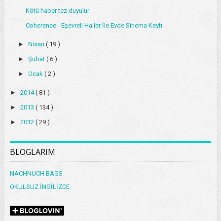
Kötü haber tez duyulur
Coherence - Eşevreli Haller İle Evde Sinema Keyfi
►
Nisan
( 19 )
►
Şubat
( 6 )
►
Ocak
( 2 )
►
2014
( 81 )
►
2013
( 134 )
►
2012
( 29 )
BLOGLARIM
NACHNUCH BAGS
OKULSUZ İNGİLİZCE