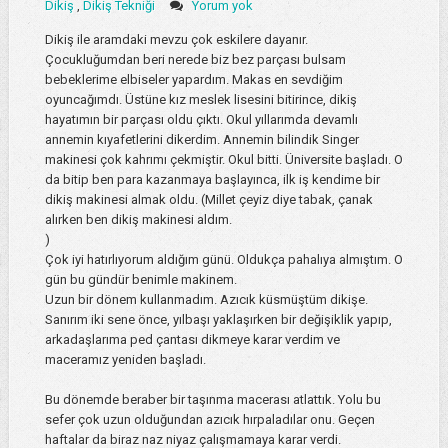
Dikiş
,
Dikiş Tekniği
Yorum yok
Dikiş ile aramdaki mevzu çok eskilere dayanır.
Çocukluğumdan beri nerede biz bez parçası bulsam
bebeklerime elbiseler yapardım. Makas en sevdiğim
oyuncağımdı. Üstüne kız meslek lisesini bitirince, dikiş
hayatımın bir parçası oldu çıktı. Okul yıllarımda devamlı
annemin kıyafetlerini dikerdim. Annemin bilindik Singer
makinesi çok kahrımı çekmiştir. Okul bitti. Üniversite başladı. O
da bitip ben para kazanmaya başlayınca, ilk iş kendime bir
dikiş makinesi almak oldu. (Millet çeyiz diye tabak, çanak
alırken ben dikiş makinesi aldım.
)
Çok iyi hatırlıyorum aldığım günü. Oldukça pahalıya almıştım. O
gün bu gündür benimle makinem.
Uzun bir dönem kullanmadım. Azıcık küsmüştüm dikişe.
Sanırım iki sene önce, yılbaşı yaklaşırken bir değişiklik yapıp,
arkadaşlarıma ped çantası dikmeye karar verdim ve
maceramız yeniden başladı.
Bu dönemde beraber bir taşınma macerası atlattık. Yolu bu
sefer çok uzun olduğundan azıcık hırpaladılar onu. Geçen
haftalar da biraz naz niyaz çalışmamaya karar verdi.