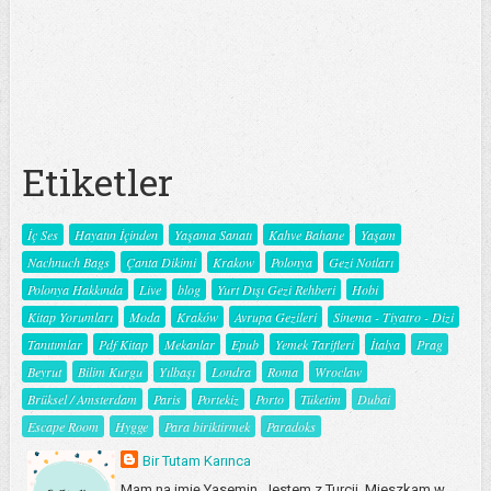
Etiketler
İç Ses
Hayatın İçinden
Yaşama Sanatı
Kahve Bahane
Yaşam
Nachnuch Bags
Çanta Dikimi
Krakow
Polonya
Gezi Notları
Polonya Hakkında
Live
blog
Yurt Dışı Gezi Rehberi
Hobi
Kitap Yorumları
Moda
Kraków
Avrupa Gezileri
Sinema - Tiyatro - Dizi
Tanıtımlar
Pdf Kitap
Mekanlar
Epub
Yemek Tarifleri
İtalya
Prag
Beyrut
Bilim Kurgu
Yılbaşı
Londra
Roma
Wroclaw
Brüksel / Amsterdam
Paris
Portekiz
Porto
Tüketim
Dubai
Escape Room
Hygge
Para biriktirmek
Paradoks
Bir Tutam Karınca
Mam na imię Yasemin. Jestem z Turcji. Mieszkam w