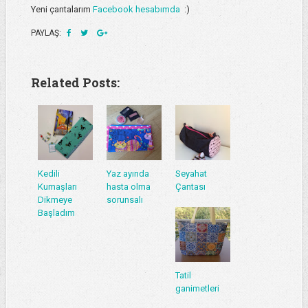
Yeni çantalarım
Facebook hesabımda
:)
PAYLAŞ:
Related Posts:
Kedili
Yaz ayında
Seyahat
Kumaşları
hasta olma
Çantası
Dikmeye
sorunsalı
Başladım
Tatil
ganimetleri