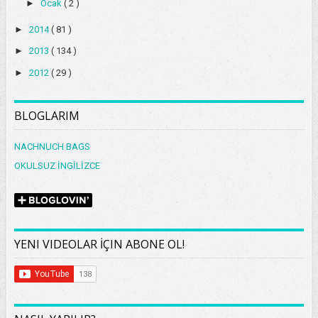
►
Ocak
( 2 )
►
2014
( 81 )
►
2013
( 134 )
►
2012
( 29 )
BLOGLARIM
NACHNUCH BAGS
OKULSUZ İNGİLİZCE
YENI VIDEOLAR İÇIN ABONE OL!