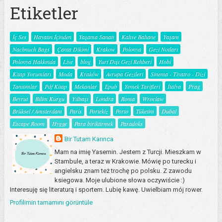
Etiketler
İç Ses
Hayatın İçinden
Yaşama Sanatı
Kahve Bahane
Yaşam
Nachnuch Bags
Çanta Dikimi
Krakow
Polonya
Gezi Notları
Polonya Hakkında
Live
blog
Yurt Dışı Gezi Rehberi
Hobi
Kitap Yorumları
Moda
Kraków
Avrupa Gezileri
Sinema - Tiyatro - Dizi
Tanıtımlar
Pdf Kitap
Mekanlar
Epub
Yemek Tarifleri
İtalya
Prag
Beyrut
Bilim Kurgu
Yılbaşı
Londra
Roma
Wroclaw
Brüksel / Amsterdam
Paris
Portekiz
Porto
Tüketim
Dubai
Escape Room
Hygge
Para biriktirmek
Paradoks
Bir Tutam Karınca
Mam na imię Yasemin. Jestem z Turcji. Mieszkam w
Stambule, a teraz w Krakowie. Mówię po turecku i
angielsku znam też trochę po polsku. Z zawodu
ksiegowa. Moje ulubione słowa oczywiście :)
Interesuję się literaturą i sportem. Lubię kawę. Uwielbiam mój rower.
Profilimin tamamını görüntüle