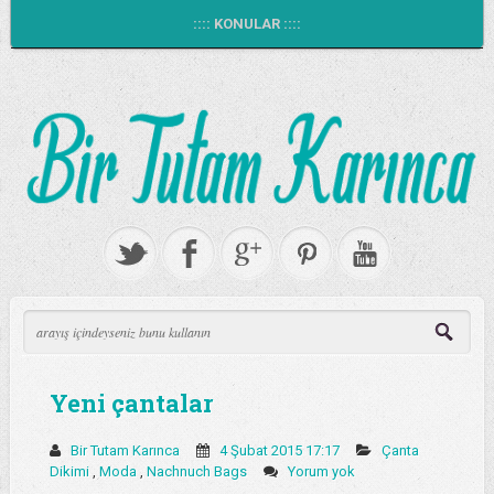
:::: KONULAR ::::
Yeni çantalar
Bir Tutam Karınca
4 Şubat 2015 17:17
Çanta
Dikimi
,
Moda
,
Nachnuch Bags
Yorum yok