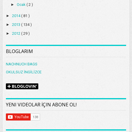
►
Ocak
( 2 )
►
2014
( 81 )
►
2013
( 134 )
►
2012
( 29 )
BLOGLARIM
NACHNUCH BAGS
OKULSUZ İNGİLİZCE
YENI VIDEOLAR İÇIN ABONE OL!