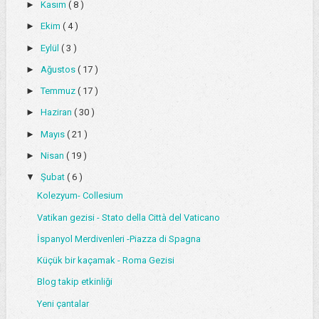
►
Kasım
( 8 )
►
Ekim
( 4 )
►
Eylül
( 3 )
►
Ağustos
( 17 )
►
Temmuz
( 17 )
►
Haziran
( 30 )
►
Mayıs
( 21 )
►
Nisan
( 19 )
▼
Şubat
( 6 )
Kolezyum- Collesium
Vatikan gezisi - Stato della Città del Vaticano
İspanyol Merdivenleri -Piazza di Spagna
Küçük bir kaçamak - Roma Gezisi
Blog takip etkinliği
Yeni çantalar