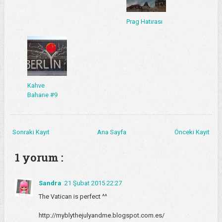
Prag Hatırası
Kahve
Bahane #9
Sonraki Kayıt
Ana Sayfa
Önceki Kayıt
1 yorum :
Sandra
21 Şubat 2015 22:27
The Vatican is perfect ^^
http://myblythejulyandme.blogspot.com.es/