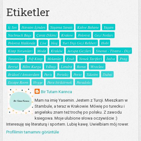
Etiketler
İç Ses
Hayatın İçinden
Yaşama Sanatı
Kahve Bahane
Yaşam
Nachnuch Bags
Çanta Dikimi
Krakow
Polonya
Gezi Notları
Polonya Hakkında
Live
blog
Yurt Dışı Gezi Rehberi
Hobi
Kitap Yorumları
Moda
Kraków
Avrupa Gezileri
Sinema - Tiyatro - Dizi
Tanıtımlar
Pdf Kitap
Mekanlar
Epub
Yemek Tarifleri
İtalya
Prag
Beyrut
Bilim Kurgu
Yılbaşı
Londra
Roma
Wroclaw
Brüksel / Amsterdam
Paris
Portekiz
Porto
Tüketim
Dubai
Escape Room
Hygge
Para biriktirmek
Paradoks
Bir Tutam Karınca
Mam na imię Yasemin. Jestem z Turcji. Mieszkam w
Stambule, a teraz w Krakowie. Mówię po turecku i
angielsku znam też trochę po polsku. Z zawodu
ksiegowa. Moje ulubione słowa oczywiście :)
Interesuję się literaturą i sportem. Lubię kawę. Uwielbiam mój rower.
Profilimin tamamını görüntüle