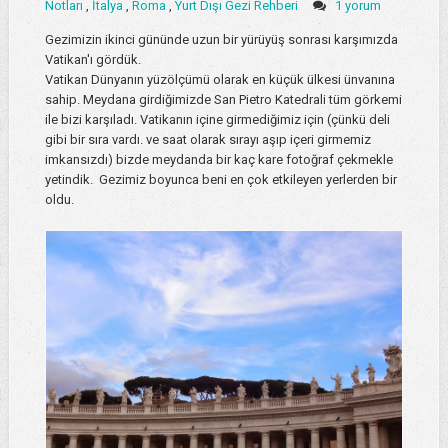
Notları
,
İtalya
,
Roma
,
Yurt Dışı Gezi Rehberi
1 yorum
Gezimizin ikinci gününde uzun bir yürüyüş sonrası karşımızda
Vatikan'ı gördük.
Vatikan Dünyanın yüzölçümü olarak en küçük ülkesi ünvanına
sahip. Meydana girdiğimizde San Pietro Katedrali tüm görkemi
ile bizi karşıladı. Vatikanın içine girmediğimiz için (çünkü deli
gibi bir sıra vardı. ve saat olarak sırayı aşıp içeri girmemiz
imkansızdı) bizde meydanda bir kaç kare fotoğraf çekmekle
yetindik. Gezimiz boyunca beni en çok etkileyen yerlerden bir
oldu.