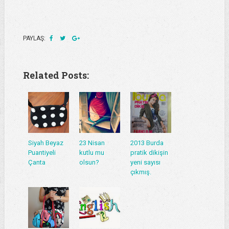
PAYLAŞ:
Related Posts:
Siyah Beyaz
23 Nisan
2013 Burda
Puantiyeli
kutlu mu
pratik dikişin
Çanta
olsun?
yeni sayısı
çıkmış.