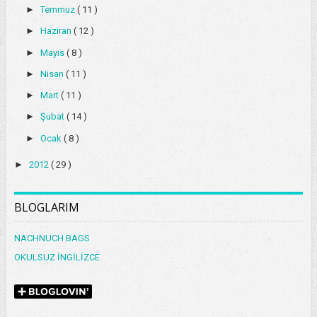
►
Temmuz
( 11 )
►
Haziran
( 12 )
►
Mayıs
( 8 )
►
Nisan
( 11 )
►
Mart
( 11 )
►
Şubat
( 14 )
►
Ocak
( 8 )
►
2012
( 29 )
BLOGLARIM
NACHNUCH BAGS
OKULSUZ İNGİLİZCE