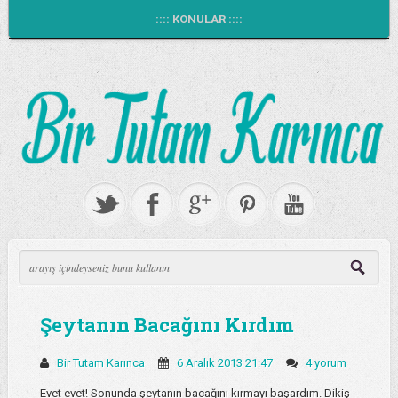
:::: KONULAR ::::
Şeytanın Bacağını Kırdım
Bir Tutam Karınca
6 Aralık 2013 21:47
4 yorum
Evet evet! Sonunda şeytanın bacağını kırmayı başardım. Dikiş