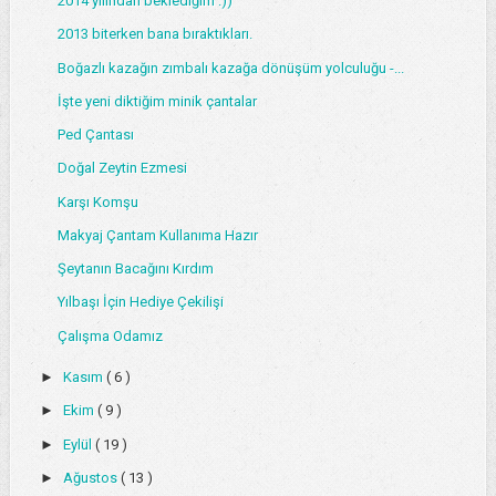
2014 yılından beklediğim :))
2013 biterken bana bıraktıkları.
Boğazlı kazağın zımbalı kazağa dönüşüm yolculuğu -...
İşte yeni diktiğim minik çantalar
Ped Çantası
Doğal Zeytin Ezmesi
Karşı Komşu
Makyaj Çantam Kullanıma Hazır
Şeytanın Bacağını Kırdım
Yılbaşı İçin Hediye Çekilişi
Çalışma Odamız
►
Kasım
( 6 )
►
Ekim
( 9 )
►
Eylül
( 19 )
►
Ağustos
( 13 )