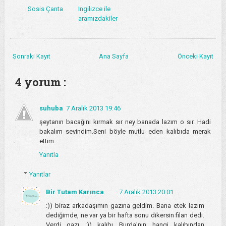
Sosis Çanta
Ingilizce ile
aramızdakiler
Sonraki Kayıt
Ana Sayfa
Önceki Kayıt
4 yorum :
suhuba
7 Aralık 2013 19:46
şeytanın bacağını kırmak sır ney banada lazım o sır. Hadi
bakalım sevindim.Seni böyle mutlu eden kalıbıda merak
ettim
Yanıtla
Yanıtlar
Bir Tutam Karınca
7 Aralık 2013 20:01
:)) biraz arkadaşımın gazına geldim. Bana etek lazım
dediğimde, ne var ya bir hafta sonu dikersin filan dedi.
Verdi gazı :)) kalıbı Burda'nın hangi kalıbından