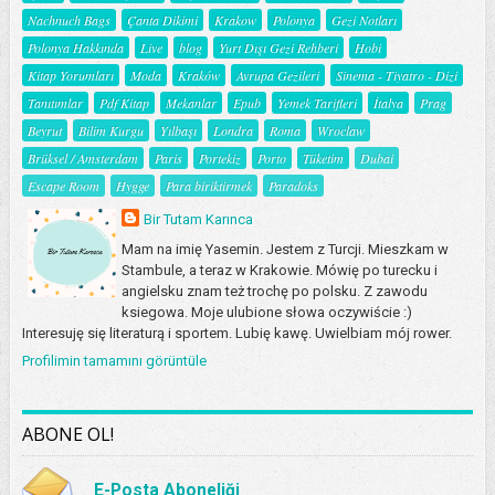
Nachnuch Bags
Çanta Dikimi
Krakow
Polonya
Gezi Notları
Polonya Hakkında
Live
blog
Yurt Dışı Gezi Rehberi
Hobi
Kitap Yorumları
Moda
Kraków
Avrupa Gezileri
Sinema - Tiyatro - Dizi
Tanıtımlar
Pdf Kitap
Mekanlar
Epub
Yemek Tarifleri
İtalya
Prag
Beyrut
Bilim Kurgu
Yılbaşı
Londra
Roma
Wroclaw
Brüksel / Amsterdam
Paris
Portekiz
Porto
Tüketim
Dubai
Escape Room
Hygge
Para biriktirmek
Paradoks
Bir Tutam Karınca
Mam na imię Yasemin. Jestem z Turcji. Mieszkam w
Stambule, a teraz w Krakowie. Mówię po turecku i
angielsku znam też trochę po polsku. Z zawodu
ksiegowa. Moje ulubione słowa oczywiście :)
Interesuję się literaturą i sportem. Lubię kawę. Uwielbiam mój rower.
Profilimin tamamını görüntüle
ABONE OL!
E-Posta Aboneliği