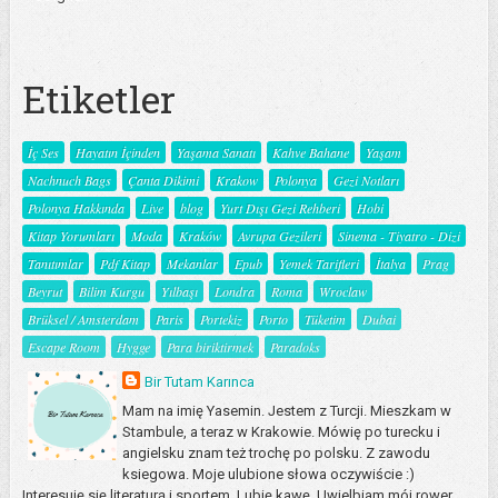
Etiketler
İç Ses
Hayatın İçinden
Yaşama Sanatı
Kahve Bahane
Yaşam
Nachnuch Bags
Çanta Dikimi
Krakow
Polonya
Gezi Notları
Polonya Hakkında
Live
blog
Yurt Dışı Gezi Rehberi
Hobi
Kitap Yorumları
Moda
Kraków
Avrupa Gezileri
Sinema - Tiyatro - Dizi
Tanıtımlar
Pdf Kitap
Mekanlar
Epub
Yemek Tarifleri
İtalya
Prag
Beyrut
Bilim Kurgu
Yılbaşı
Londra
Roma
Wroclaw
Brüksel / Amsterdam
Paris
Portekiz
Porto
Tüketim
Dubai
Escape Room
Hygge
Para biriktirmek
Paradoks
Bir Tutam Karınca
Mam na imię Yasemin. Jestem z Turcji. Mieszkam w
Stambule, a teraz w Krakowie. Mówię po turecku i
angielsku znam też trochę po polsku. Z zawodu
ksiegowa. Moje ulubione słowa oczywiście :)
Interesuję się literaturą i sportem. Lubię kawę. Uwielbiam mój rower.