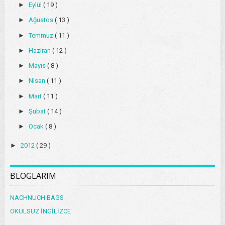
►
Eylül
( 19 )
►
Ağustos
( 13 )
►
Temmuz
( 11 )
►
Haziran
( 12 )
►
Mayıs
( 8 )
►
Nisan
( 11 )
►
Mart
( 11 )
►
Şubat
( 14 )
►
Ocak
( 8 )
►
2012
( 29 )
BLOGLARIM
NACHNUCH BAGS
OKULSUZ İNGİLİZCE