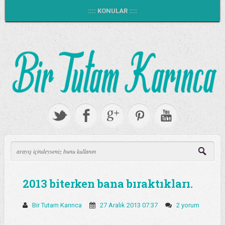
:::: KONULAR ::::
2013 biterken bana bıraktıkları.
Bir Tutam Karınca
27 Aralık 2013 07:37
2 yorum