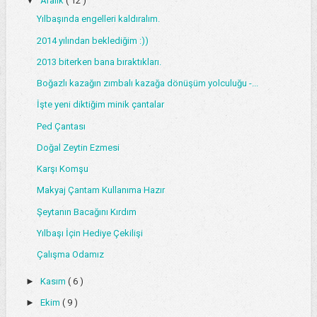
▼
Aralık
( 12 )
Yılbaşında engelleri kaldıralım.
2014 yılından beklediğim :))
2013 biterken bana bıraktıkları.
Boğazlı kazağın zımbalı kazağa dönüşüm yolculuğu -...
İşte yeni diktiğim minik çantalar
Ped Çantası
Doğal Zeytin Ezmesi
Karşı Komşu
Makyaj Çantam Kullanıma Hazır
Şeytanın Bacağını Kırdım
Yılbaşı İçin Hediye Çekilişi
Çalışma Odamız
►
Kasım
( 6 )
►
Ekim
( 9 )