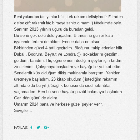
Beni yakından tanıyanlar bilir , tek rakam delisiyimdir. Elimden
gelse çift rakamlı hiç birşeye sahip olmam :) Nitekimde öyle.
Sanırım 2013 yılının uğuru da buradan geldi.
Bu sene çok dolu dolu yaşadım. Bitmesine günler kala
işyerinde terfimi de aldım. Eeeee daha ne olsun.
Birbirinden güzel 4 tatil geçirdim. Bloğumu takip edenler bilir.
Dubai , Bodrum, Beyrut ve Londra :)) sokaklarını gezdim,
gördüm, tanıdım. Hiç öğrenemem dediğim şeyler için kırdım
zincirlerimi. Çalışmaya başladım ve bayağı bir yol kat ettim.
Senelerdir küs olduğum dikiş makinamla barıştım. Yeniden
üretmeye başladım. 23 kitap okudum ( istediğim rakamın
altında oldu bu yıl ). S
ağlık konusunda ciddi sıkıntılar
yaşamadım.
Ben bu sene hayata pozitif bakmaya başladım.
Geri dönüşünü de aldım.
Umarım 2014 bana ve herkese güzel şeyler verir.
Sevgiler...
PAYLAŞ: