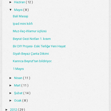
►
Haziran
( 12 )
▼
Mayıs
( 8 )
Bali Masajı
Ipad mini kılıfı
Muz-ilaç-ıhlamur üçlüsü
Beyrut Gezi Notları 1. kısım
Bir DIY Projesi- Eski Terliğe Yeni Hayat
Siyah Beyaz Çanta Dikimi
Karınca Beyrut'tan bildiriyor.
1 Mayıs
►
Nisan
( 11 )
►
Mart
( 11 )
►
Şubat
( 14 )
►
Ocak
( 8 )
►
2012
( 29 )