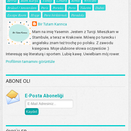
Beyrut
Bilim Kurgu
Yılbaşı
Londra
Roma
Wroclaw
Brüksel / Amsterdam
Paris
Portekiz
Porto
Tüketim
Dubai
Escape Room
Hygge
Para biriktirmek
Paradoks
Bir Tutam Karınca
Mam na imię Yasemin. Jestem z Turcji. Mieszkam w
Stambule, a teraz w Krakowie. Mówię po turecku i
angielsku znam też trochę po polsku. Z zawodu
ksiegowa. Moje ulubione słowa oczywiście :)
Interesuję się literaturą i sportem. Lubię kawę. Uwielbiam mój rower.
Profilimin tamamını görüntüle
ABONE OL!
E-Posta Aboneliği