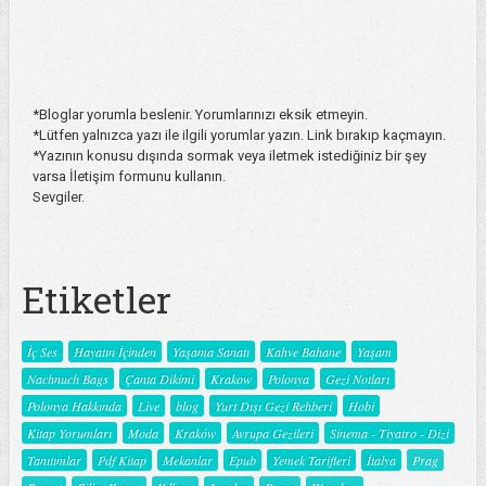
*Bloglar yorumla beslenir. Yorumlarınızı eksik etmeyin.
*Lütfen yalnızca yazı ile ilgili yorumlar yazın. Link bırakıp kaçmayın.
*Yazının konusu dışında sormak veya iletmek istediğiniz bir şey
varsa İletişim formunu kullanın.
Sevgiler.
Etiketler
İç Ses
Hayatın İçinden
Yaşama Sanatı
Kahve Bahane
Yaşam
Nachnuch Bags
Çanta Dikimi
Krakow
Polonya
Gezi Notları
Polonya Hakkında
Live
blog
Yurt Dışı Gezi Rehberi
Hobi
Kitap Yorumları
Moda
Kraków
Avrupa Gezileri
Sinema - Tiyatro - Dizi
Tanıtımlar
Pdf Kitap
Mekanlar
Epub
Yemek Tarifleri
İtalya
Prag