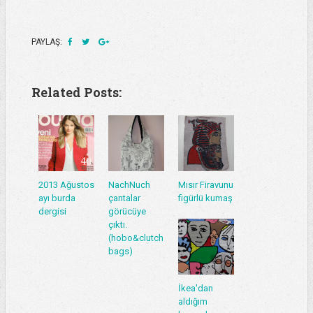
PAYLAŞ:
Related Posts:
2013 Ağustos
NachNuch
Mısır Firavunu
ayı burda
çantalar
figürlü kumaş
dergisi
görücüye
çıktı.
(hobo&clutch
bags)
İkea'dan
aldığım