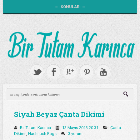
:::: KONULAR ::::
Siyah Beyaz Çanta Dikimi
Bir Tutam Karınca
13 Mayıs 2013 20:31
Çanta
Dikimi
,
Nachnuch Bags
3 yorum