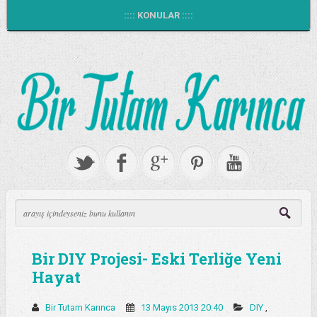
:::: KONULAR ::::
Bir DIY Projesi- Eski Terliğe Yeni
Hayat
Bir Tutam Karınca
13 Mayıs 2013 20:40
DIY
,