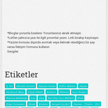
*Bloglar yorumla beslenir. Yorumlarınızı eksik etmeyin.
*Lütfen yalnızca yazı ile ilgili yorumlar yazın. Link bırakıp kaçmayın.
*Yazının konusu dışında sormak veya iletmek istediğiniz bir şey
varsa İletişim formunu kullanın.
Sevgiler.
Etiketler
İç Ses
Hayatın İçinden
Yaşama Sanatı
Kahve Bahane
Yaşam
Nachnuch Bags
Çanta Dikimi
Krakow
Polonya
Gezi Notları
Polonya Hakkında
Live
blog
Yurt Dışı Gezi Rehberi
Hobi
Kitap Yorumları
Moda
Kraków
Avrupa Gezileri
Sinema - Tiyatro - Dizi