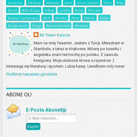
Tanıtımlar
Pdf Kitap
Mekanlar
Epub
Yemek Tarifleri
İtalya
Prag
Beyrut
Bilim Kurgu
Yılbaşı
Londra
Roma
Wroclaw
Brüksel / Amsterdam
Paris
Portekiz
Porto
Tüketim
Dubai
Escape Room
Hygge
Para biriktirmek
Paradoks
Bir Tutam Karınca
Mam na imię Yasemin. Jestem z Turcji. Mieszkam w
Stambule, a teraz w Krakowie. Mówię po turecku i
angielsku znam też trochę po polsku. Z zawodu
ksiegowa. Moje ulubione słowa oczywiście :)
Interesuję się literaturą i sportem. Lubię kawę. Uwielbiam mój rower.
Profilimin tamamını görüntüle
ABONE OL!
E-Posta Aboneliği