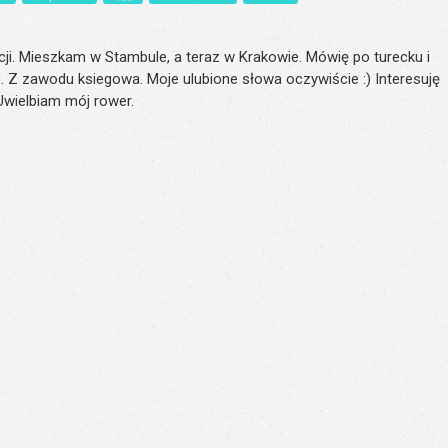
ji. Mieszkam w Stambule, a teraz w Krakowie. Mówię po turecku i
. Z zawodu ksiegowa. Moje ulubione słowa oczywiście :) Interesuję
 Uwielbiam mój rower.