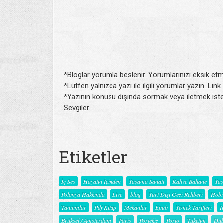
*Bloglar yorumla beslenir. Yorumlarınızı eksik etm
*Lütfen yalnızca yazı ile ilgili yorumlar yazın. Lin
*Yazının konusu dışında sormak veya iletmek isted
Sevgiler.
Etiketler
İç Ses
Hayatın İçinden
Yaşama Sanatı
Kahve Bahane
Ya
Polonya Hakkında
Live
blog
Yurt Dışı Gezi Rehberi
Hobi
Tanıtımlar
Pdf Kitap
Mekanlar
Epub
Yemek Tarifleri
İ
Brüksel / Amsterdam
Paris
Portekiz
Porto
Tüketim
Dub