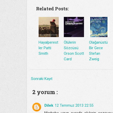
Related Posts:
Hayalperest
Ölülerin
Olağanüstü
ler Patti
Sözcüsü
Bir Gece
Smith
Orson Scott
Stefan
Card
Zweig
Sonraki Kayıt
2 yorum :
Dilek
12 Temmuz 2013 22:55
Merhaba uzun suredir olulerin sozcusu k