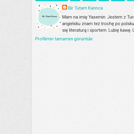
Bir Tutam Karınca
Mam na imię Yasemin. Jestem z Turc
angielsku znam też trochę po polsku
się literaturą i sportem. Lubię kawę.
Profilimin tamamını görüntüle