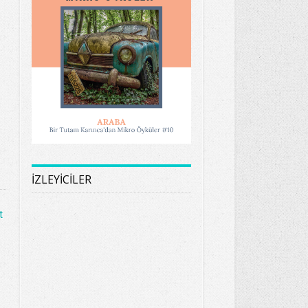
İZLEYİCİLER
t