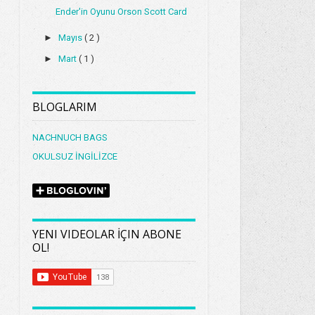
Ender'in Oyunu Orson Scott Card
►
Mayıs
( 2 )
►
Mart
( 1 )
BLOGLARIM
NACHNUCH BAGS
OKULSUZ İNGİLİZCE
YENI VIDEOLAR İÇIN ABONE
OL!