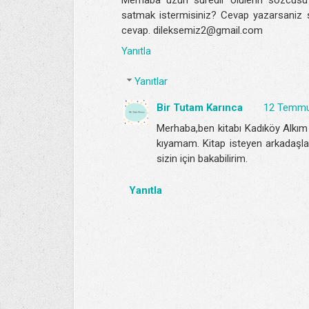
satmak istermisiniz? Cevap yazarsaniz se
cevap. dileksemiz2@gmail.com
Yanıtla
Yanıtlar
Bir Tutam Karınca
12 Temmu
Merhaba,ben kitabı Kadıköy Alkım 
kıyamam. Kitap isteyen arkadaşlar
sizin için bakabilirim.
Yanıtla