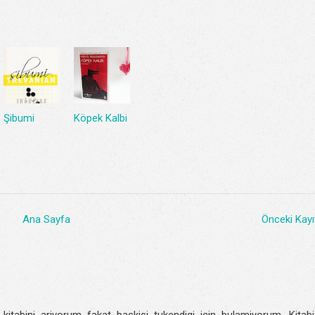
Şibumi
Köpek Kalbi
Ana Sayfa
Önceki Kayı
itabini ariyorum fakat baskisi tukendigi icin bulamiyorum. Kitabi