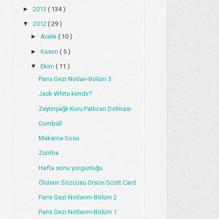
►
2013
( 134 )
▼
2012
( 29 )
►
Aralık
( 10 )
►
Kasım
( 5 )
▼
Ekim
( 11 )
Paris Gezi Notları-Bölüm 3
Jack White kimdir?
Zeytinyağlı Kuru Patlıcan Dolması
Gumball
Makarna Sosu
Zumba
Hafta sonu yorgunluğu
Ölülerin Sözcüsü Orson Scott Card
Paris Gezi Notlarım-Bölüm 2
Paris Gezi Notlarım-Bölüm 1