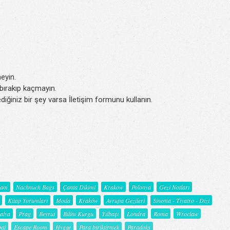
eyin.
k bırakıp kaçmayın.
iğiniz bir şey varsa İletişim formunu kullanın.
şam
Nachnuch Bags
Çanta Dikimi
Krakow
Polonya
Gezi Notları
Kitap Yorumları
Moda
Kraków
Avrupa Gezileri
Sinema - Tiyatro - Dizi
talya
Prag
Beyrut
Bilim Kurgu
Yılbaşı
Londra
Roma
Wroclaw
ai
Escape Room
Hygge
Para biriktirmek
Paradoks