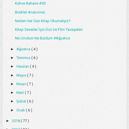
Kahve Bahane #50
Bisiklet Anatomisi
Neden Her Gün Kitap Okumalıyız?
Kitap Severler İçin Dizi Ve Film Tavsiyeleri
Ne Umdum Ne Buldum #Ağustos
►
Ağustos
( 4 )
►
Temmuz
( 6 )
►
Haziran
( 4 )
►
Mayıs
( 7 )
►
Nisan
( 7 )
►
Mart
( 7 )
►
Şubat
( 6 )
►
Ocak
( 6 )
►
2018
( 77 )