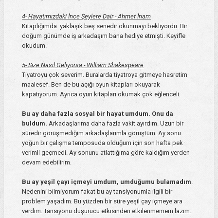
4- Hayatımızdaki İnce Şeylere Dair - Ahmet İnam
Kitaplığımda yaklaşık beş senedir okunmayı bekliyordu. Bir
doğum günümde iş arkadaşım bana hediye etmişti. Keyifle
okudum.
5- Size Nasıl Geliyorsa - William Shakespeare
Tiyatroyu çok severim. Buralarda tiyatroya gitmeye hasretim
maalesef. Ben de bu açığı oyun kitapları okuyarak
kapatıyorum. Ayrıca oyun kitapları okumak çok eğlenceli.
Bu ay daha fazla sosyal bir hayat umdum. Onu da
buldum.
Arkadaşlarıma daha fazla vakit ayırdım. Uzun bir
süredir görüşmediğim arkadaşlarımla görüştüm. Ay sonu
yoğun bir çalışma temposuda olduğum için son hafta pek
verimli geçmedi. Ay sonunu atlattığıma göre kaldığım yerden
devam edebilirim.
Bu ay yeşil çayı içmeyi umdum, umduğumu bulamadım
.
Nedenini bilmiyorum fakat bu ay tansiyonumla ilgili bir
problem yaşadım. Bu yüzden bir süre yeşil çay içmeye ara
verdim. Tansiyonu düşürücü etkisinden etkilenmemem lazım.