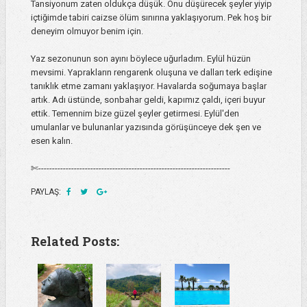
Tansiyonum zaten oldukça düşük. Onu düşürecek şeyler yiyip
içtiğimde tabiri caizse ölüm sınırına yaklaşıyorum. Pek hoş bir
deneyim olmuyor benim için.
Yaz sezonunun son ayını böylece uğurladım. Eylül hüzün
mevsimi. Yaprakların rengarenk oluşuna ve dalları terk edişine
tanıklık etme zamanı yaklaşıyor. Havalarda soğumaya başlar
artık. Adı üstünde, sonbahar geldi, kapımız çaldı, içeri buyur
ettik. Temennim bize güzel şeyler getirmesi. Eylül'den
umulanlar ve bulunanlar yazısında görüşünceye dek şen ve
esen kalın.
✄----------------------------------------------------------------------
PAYLAŞ:
Related Posts: