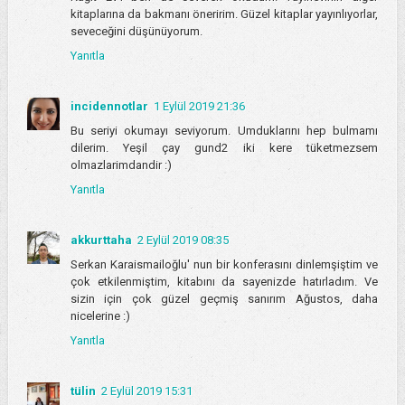
kitaplarına da bakmanı öneririm. Güzel kitaplar yayınlıyorlar,
seveceğini düşünüyorum.
Yanıtla
incidennotlar
1 Eylül 2019 21:36
Bu seriyi okumayı seviyorum. Umduklarını hep bulmamı
dilerim. Yeşil çay gund2 iki kere tüketmezsem
olmazlarimdandir :)
Yanıtla
akkurttaha
2 Eylül 2019 08:35
Serkan Karaismailoğlu' nun bir konferasını dinlemşiştim ve
çok etkilenmiştim, kitabını da sayenizde hatırladım. Ve
sizin için çok güzel geçmiş sanırım Ağustos, daha
nicelerine :)
Yanıtla
tülin
2 Eylül 2019 15:31