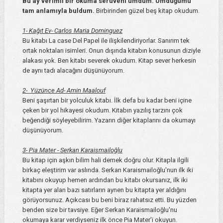
Bu ay verimli bir okuma serüveni umdum. Umduğumu
tam anlamıyla buldum.
Birbirinden güzel beş kitap okudum.
1- Kağıt Ev- Carlos Maria Dominguez
Bu kitabı La case Del Papel ile ilişkilendiriyorlar. Sanırım tek
ortak noktaları isimleri. Onun dışında kitabın konusunun diziyle
alakası yok. Ben kitabı severek okudum. Kitap sever herkesin
de aynı tadı alacağını düşünüyorum.
2- Yüzünce Ad- Amin Maalouf
Beni şaşırtan bir yolculuk kitabı. İlk defa bu kadar beni içine
çeken bir yol hikayesi okudum. Kitabın yazılış tarzını çok
beğendiği söyleyebilirim. Yazarın diğer kitaplarını da okumayı
düşünüyorum.
3- Pia Mater - Serkan Karaismailoğlu
Bu kitap için aşkın bilim hali demek doğru olur. Kitapla ilgili
birkaç eleştirim var aslında. Serkan Karaismailoğlu'nun ilk iki
kitabını okuyup hemen ardından bu kitabı okursanız, ilk iki
kitapta yer alan bazı satırların aynen bu kitapta yer aldığını
görüyorsunuz. Açıkcası bu beni biraz rahatsız etti. Bu yüzden
benden size bir tavsiye. Eğer Serkan Karaismailoğlu'nu
okumaya karar verdiyseniz ilk önce Pia Mater'i okuyun.