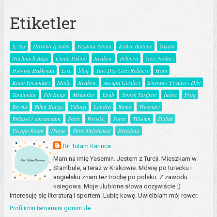
Etiketler
İç Ses
Hayatın İçinden
Yaşama Sanatı
Kahve Bahane
Yaşam
Nachnuch Bags
Çanta Dikimi
Krakow
Polonya
Gezi Notları
Polonya Hakkında
Live
blog
Yurt Dışı Gezi Rehberi
Hobi
Kitap Yorumları
Moda
Kraków
Avrupa Gezileri
Sinema - Tiyatro - Dizi
Tanıtımlar
Pdf Kitap
Mekanlar
Epub
Yemek Tarifleri
İtalya
Prag
Beyrut
Bilim Kurgu
Yılbaşı
Londra
Roma
Wroclaw
Brüksel / Amsterdam
Paris
Portekiz
Porto
Tüketim
Dubai
Escape Room
Hygge
Para biriktirmek
Paradoks
Bir Tutam Karınca
Mam na imię Yasemin. Jestem z Turcji. Mieszkam w
Stambule, a teraz w Krakowie. Mówię po turecku i
angielsku znam też trochę po polsku. Z zawodu
ksiegowa. Moje ulubione słowa oczywiście :)
Interesuję się literaturą i sportem. Lubię kawę. Uwielbiam mój rower.
Profilimin tamamını görüntüle