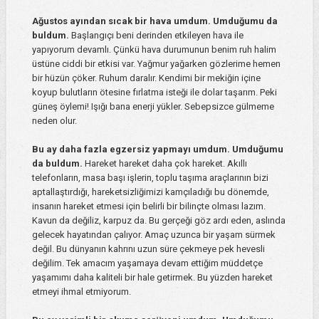
Ağustos ayından sıcak bir hava umdum. Umduğumu da
buldum.
Başlangıçı beni derinden etkileyen hava ile
yapıyorum devamlı. Çünkü hava durumunun benim ruh halim
üstüne ciddi bir etkisi var. Yağmur yağarken gözlerime hemen
bir hüzün çöker. Ruhum daralır. Kendimi bir mekiğin içine
koyup bulutların ötesine fırlatma isteği ile dolar taşarım. Peki
güneş öylemi! Işığı bana enerji yükler. Sebepsizce gülmeme
neden olur.
Bu ay daha fazla egzersiz yapmayı umdum. Umduğumu
da buldum.
Hareket hareket daha çok hareket. Akıllı
telefonların, masa başı işlerin, toplu taşıma araçlarının bizi
aptallaştırdığı, hareketsizliğimizi kamçıladığı bu dönemde,
insanın hareket etmesi için belirli bir bilinçte olması lazım.
Kavun da değiliz, karpuz da. Bu gerçeği göz ardı eden, aslında
gelecek hayatından çalıyor. Amaç uzunca bir yaşam sürmek
değil. Bu dünyanın kahrını uzun süre çekmeye pek hevesli
değilim. Tek amacım yaşamaya devam ettiğim müddetçe
yaşamımı daha kaliteli bir hale getirmek. Bu yüzden hareket
etmeyi ihmal etmiyorum.