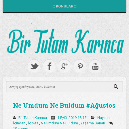
:::: KONULAR ::::
Ne Umdum Ne Buldum #Ağustos
Bir Tutam Karınca
1 Eylül 2019 18:15
Hayatın
İçinden
,
İç Ses
,
Ne umdum Ne Buldum
,
Yaşama Sanatı
10 yorum