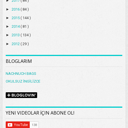
►
2017
( 84 )
►
2016
( 84 )
►
2015
( 144 )
►
2014
( 81 )
►
2013
( 134 )
►
2012
( 29 )
BLOGLARIM
NACHNUCH BAGS
OKULSUZ İNGİLİZCE
YENI VIDEOLAR İÇIN ABONE OL!