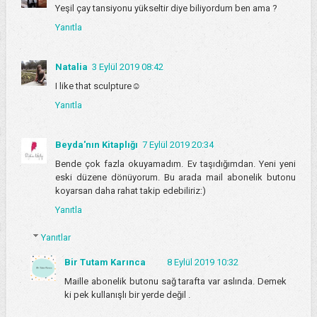
Yeşil çay tansiyonu yükseltir diye biliyordum ben ama ?
Yanıtla
Natalia
3 Eylül 2019 08:42
I like that sculpture☺
Yanıtla
Beyda'nın Kitaplığı
7 Eylül 2019 20:34
Bende çok fazla okuyamadım. Ev taşıdığımdan. Yeni yeni
eski düzene dönüyorum. Bu arada mail abonelik butonu
koyarsan daha rahat takip edebiliriz:)
Yanıtla
Yanıtlar
Bir Tutam Karınca
8 Eylül 2019 10:32
Maille abonelik butonu sağ tarafta var aslında. Demek
ki pek kullanışlı bir yerde değil .