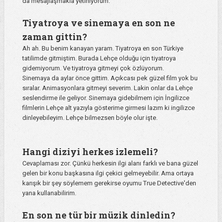
da mesajlaşmakla yetiniyorum.
Tiyatroya ve sinemaya en son ne
zaman gittin?
Ah ah. Bu benim kanayan yaram. Tiyatroya en son Türkiye
tatilimde gitmiştim. Burada Lehçe olduğu için tiyatroya
gidemiyorum. Ve tiyatroya gitmeyi çok özlüyorum.
Sinemaya da aylar önce gittim. Açıkcası pek güzel film yok bu
sıralar. Animasyonlara gitmeyi severim. Lakin onlar da Lehçe
seslendirme ile geliyor. Sinemaya gidebilmem için İngilizce
filmlerin Lehçe alt yazıyla gösterime girmesi lazım ki ingilizce
dinleyebileyim. Lehçe bilmezsen böyle olur işte.
Hangi diziyi herkes izlemeli?
Cevaplaması zor. Çünkü herkesin ilgi alanı farklı ve bana güzel
gelen bir konu başkasına ilgi çekici gelmeyebilir. Ama ortaya
karışık bir şey söylemem gerekirse oyumu True Detective'den
yana kullanabilirim.
En son ne tür bir müzik dinledin?