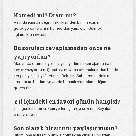
Komedi mi? Dram mı?
Aslında ikisi de değil. illaki ikisinden birini seçmem
gerekiyorsa tercihim komediden yana olur. Gülmek
ağlamaktan evladır.
Bu soruları cevaplamadan önce ne
yapıyordun?
Masamda oturmuş yeşil çayımı yudumlarken ajandama bir
şeyler yazıyordum. Şubat ayı meydan okumalarımdan biri de
her gün yeşil çay tüketmek. Bakalım Şubat sonundaki ne
umdum ne buldum yazımda başarılı olup olamadığımı
göreceğiz.
Yıl içindeki en favori günün hangisi?
Tatil günleri tabii ki. Yeni yerlere gitmeyi severim. Seyahat
etmeyi severim.
Son olarak bir sırrını paylaşır mısın?
Sırrımı paylaşırsam o artık sır olmaktan çıkar. Bu yüzden