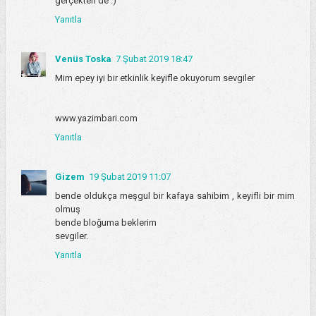
gerçekten de :)
Yanıtla
Venüs Toska
7 Şubat 2019 18:47
Mim epey iyi bir etkinlik keyifle okuyorum sevgiler
www.yazimbari.com
Yanıtla
Gizem
19 Şubat 2019 11:07
bende oldukça meşgul bir kafaya sahibim , keyifli bir mim
olmuş
bende bloğuma beklerim
sevgiler.
Yanıtla