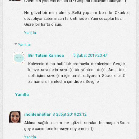
Chemeks yöntemi ne ola ki? Gidip bir bakayım bakayım :)
Ne güzel bir mim olmuş. Belki yaparım ben de. Okurken
cevaplıyor zaten insan fark etmeden. Yani cevaplar hazır.
Güzel bir hafta olsun.
Yanıtla
Yanıtlar
Bir Tutam Karınca
5 Şubat 2019 20:47
Kahvenin daha hafif bir aromayla demleniyor. Gerçek
kahve severlerin sevdiği bir yöntem değil. Ama ben
soft içimi sevdiğim için tercih ediyorum. Süper olur. O
zaman sizi mimledim şimdiden. Sevgiler.
Yanıtla
incidennotlar
3 Şubat 2019 23:12
Aklına sağlık canım ne güzel sorular bulmuşsun.Sırrını
şöyle canım,ben kimseye söylemem :))
Yanıtla