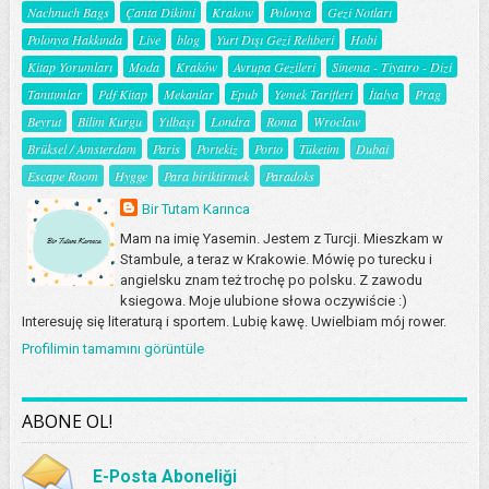
Nachnuch Bags
Çanta Dikimi
Krakow
Polonya
Gezi Notları
Polonya Hakkında
Live
blog
Yurt Dışı Gezi Rehberi
Hobi
Kitap Yorumları
Moda
Kraków
Avrupa Gezileri
Sinema - Tiyatro - Dizi
Tanıtımlar
Pdf Kitap
Mekanlar
Epub
Yemek Tarifleri
İtalya
Prag
Beyrut
Bilim Kurgu
Yılbaşı
Londra
Roma
Wroclaw
Brüksel / Amsterdam
Paris
Portekiz
Porto
Tüketim
Dubai
Escape Room
Hygge
Para biriktirmek
Paradoks
Bir Tutam Karınca
Mam na imię Yasemin. Jestem z Turcji. Mieszkam w
Stambule, a teraz w Krakowie. Mówię po turecku i
angielsku znam też trochę po polsku. Z zawodu
ksiegowa. Moje ulubione słowa oczywiście :)
Interesuję się literaturą i sportem. Lubię kawę. Uwielbiam mój rower.
Profilimin tamamını görüntüle
ABONE OL!
E-Posta Aboneliği