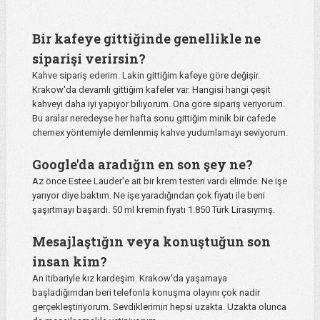
Bir kafeye gittiğinde genellikle ne
siparişi verirsin?
Kahve sipariş ederim. Lakin gittiğim kafeye göre değişir.
Krakow'da devamlı gittiğim kafeler var. Hangisi hangi çeşit
kahveyi daha iyi yapıyor biliyorum. Ona göre sipariş veriyorum.
Bu aralar neredeyse her hafta sonu gittiğim minik bir cafede
chemex yöntemiyle demlenmiş kahve yudumlamayı seviyorum.
Google'da aradığın en son şey ne?
Az önce Estee Lauder'e ait bir krem testeri vardı elimde. Ne işe
yarıyor diye baktım. Ne işe yaradığından çok fiyatı ile beni
şaşırtmayı başardı. 50 ml kremin fiyatı 1.850 Türk Lirasıymış.
Mesajlaştığın veya konuştuğun son
insan kim?
An itibariyle kız kardeşim. Krakow'da yaşamaya
başladığımdan beri telefonla konuşma olayını çok nadir
gerçekleştiriyorum. Sevdiklerimin hepsi uzakta. Uzakta olunca