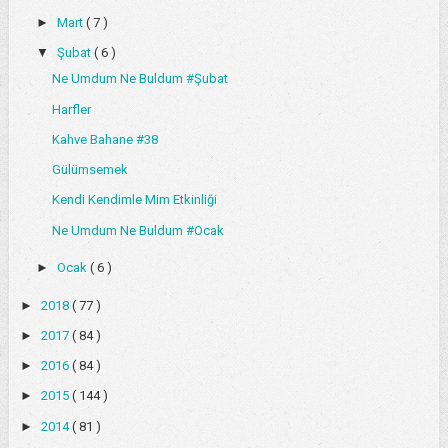
►
Mart
( 7 )
▼
Şubat
( 6 )
Ne Umdum Ne Buldum #Şubat
Harfler
Kahve Bahane #38
Gülümsemek
Kendi Kendimle Mim Etkinliği
Ne Umdum Ne Buldum #Ocak
►
Ocak
( 6 )
►
2018
( 77 )
►
2017
( 84 )
►
2016
( 84 )
►
2015
( 144 )
►
2014
( 81 )