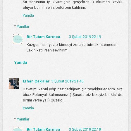
Sır sorusunu iyi kıvırmışsın gerçekten :) okuması zevkli
oluyor bu mimlerin. belki ben katılırım.
Yanıtla
Yanıtlar
Bir Tutam Karınca
3 Şubat 2019 22:19
Kuzgun isim yazıp kimseyi zorunlu tutmak istemedim.
Lakin katılırsan sevinirim.
Yanıtla
Erhan Çakırlar
3 Şubat 2019 21:45
Davetimi kabul edip hazırladığınız için teşekkür ederim. Siz
biraz Polonyalı kalmışsınız :) Şurada biz bizeyiz bir kişi de
sırrını verse ya :) Güzeldi.
Yanıtla
Yanıtlar
Bir Tutam Karınca
3 Şubat 2019 22:19