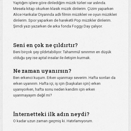
Yaptığım işlere göre dinlediğim müzik türleri var aslında.
Mesela kitap okurken klasik müzik dinlerim. Çizim yaparken
Alice Harikalar Diyarında adlı filmin müzikleri ve oyun müzikleri
dinlerim. Spor yaparken de hareketli Pop müzikler dinlerim.
Şimdi yazı yazarken de arka fonda Foggy Day çalıyor.
Seni en çok ne çıldırtır?
Beni birçok şey çıldırtabiliyor. Tahammül sınırımın en düşük
olduğu şey ise aptal insalar ile iletişim kurmak.
Ne zaman uyanırsın?
Ben erkenci kuşum. Erken uyanmayı severim. Hafta sonları da
erken uyanırım. Hafta içi, iş için (başkaları için) erken
uyanıyorken, hafta sonu neden kendim için erken
uyanmayayım değil mi?
İnternetteki ilk adın neydi?
O kadar uzun zaman geçmiş ki. Hatırlamıyorum.