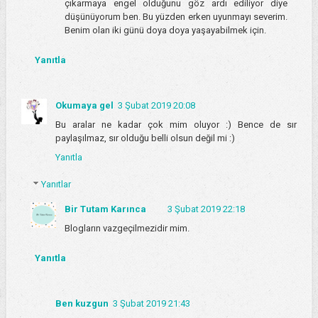
çıkarmaya engel olduğunu göz ardı ediliyor diye
düşünüyorum ben. Bu yüzden erken uyunmayı severim.
Benim olan iki günü doya doya yaşayabilmek için.
Yanıtla
Okumaya gel
3 Şubat 2019 20:08
Bu aralar ne kadar çok mim oluyor :) Bence de sır
paylaşılmaz, sır olduğu belli olsun değil mi :)
Yanıtla
Yanıtlar
Bir Tutam Karınca
3 Şubat 2019 22:18
Blogların vazgeçilmezidir mim.
Yanıtla
Ben kuzgun
3 Şubat 2019 21:43