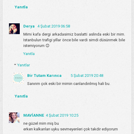
Yanıtla
Derya
4 Şubat 2019 06:58
Mimi kafa dergi arkadasimiz baslatti aslinda eski bir mim.
Istanbulun trafigi yillar önce bile vardi simdi düsünmek bile
istemiyorum 😊
Yanıtla
Yanıtlar
Bir Tutam Karınca
5 Şubat 2019 20:48
Sanırım çok eski bir mimin canlandırılmış hali bu.
Yanıtla
MAVİANNE
4 Şubat 2019 10:25
ne güzel mim miş bu
erken kalkanları uyku sevmeyenleri çok takdir ediyorum