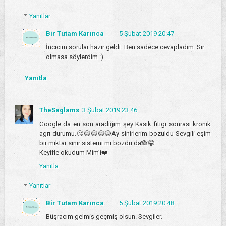
Yanıtlar
Bir Tutam Karınca
5 Şubat 2019 20:47
İncicim sorular hazır geldi. Ben sadece cevapladım. Sır
olmasa söylerdim :)
Yanıtla
TheSaglams
3 Şubat 2019 23:46
Google da en son aradığım şey Kasık fıtıgı sonrası kronik
agrı durumu.🙄😂😂😂😂Ay sinirlerim bozuldu Sevgili eşim
bir miktar sinir sistemi mi bozdu da🙈😂
Keyifle okudum Mim’i❤️
Yanıtla
Yanıtlar
Bir Tutam Karınca
5 Şubat 2019 20:48
Büşracım gelmiş geçmiş olsun. Sevgiler.