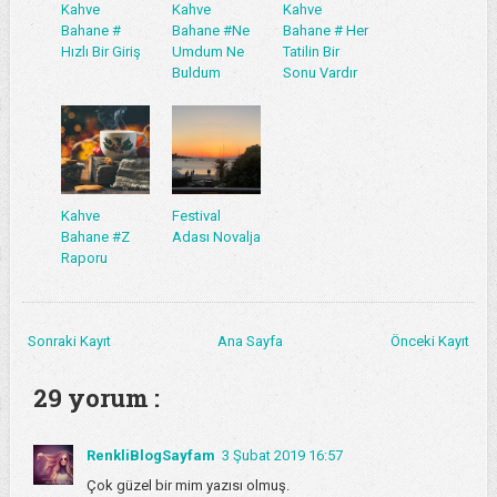
Kahve
Kahve
Kahve
Bahane #
Bahane #Ne
Bahane # Her
Hızlı Bir Giriş
Umdum Ne
Tatilin Bir
Buldum
Sonu Vardır
Kahve
Festival
Bahane #Z
Adası Novalja
Raporu
Sonraki Kayıt
Ana Sayfa
Önceki Kayıt
29 yorum :
RenkliBlogSayfam
3 Şubat 2019 16:57
Çok güzel bir mim yazısı olmuş.