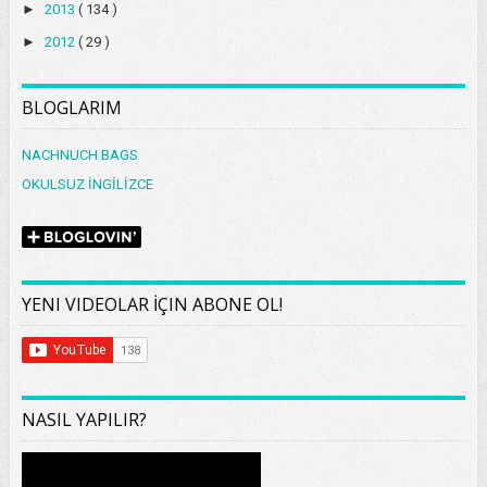
►
2013
( 134 )
►
2012
( 29 )
BLOGLARIM
NACHNUCH BAGS
OKULSUZ İNGİLİZCE
YENI VIDEOLAR İÇIN ABONE OL!
NASIL YAPILIR?