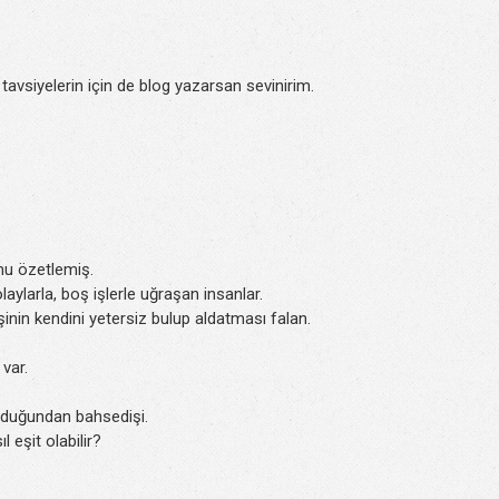
avsiyelerin için de blog yazarsan sevinirim.
mu özetlemiş.
aylarla, boş işlerle uğraşan insanlar.
inin kendini yetersiz bulup aldatması falan.
var.
lduğundan bahsedişi.
l eşit olabilir?