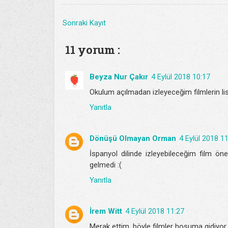
Sonraki Kayıt
11 yorum :
Beyza Nur Çakır
4 Eylül 2018 10:17
Okulum açılmadan izleyeceğim filmlerin lis
Yanıtla
Dönüşü Olmayan Orman
4 Eylül 2018 1
İspanyol dilinde izleyebileceğim film öner
gelmedi :(
Yanıtla
İrem Witt
4 Eylül 2018 11:27
Merak ettim, böyle filmler hoşuma gidiyor 