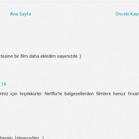
Ana Sayfa
Önceki Kayı
tesine bir film daha ekledim sayenizde :)
1:19
iniz için teşekkürler. Netflix'te belgesellerden filmlere henüz fırsat
benim. İzleyeceğim. :)