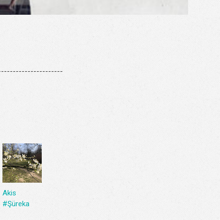
---------------------
Akis
#Şüreka