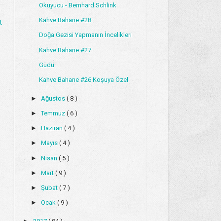
Okuyucu - Bernhard Schlink
Kahve Bahane #28
t
Doğa Gezisi Yapmanın İncelikleri
Kahve Bahane #27
Güdü
Kahve Bahane #26 Koşuya Özel
►
Ağustos
( 8 )
►
Temmuz
( 6 )
►
Haziran
( 4 )
►
Mayıs
( 4 )
►
Nisan
( 5 )
►
Mart
( 9 )
►
Şubat
( 7 )
►
Ocak
( 9 )