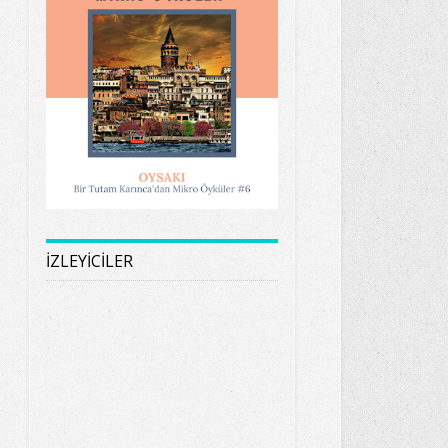
İZLEYİCİLER