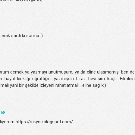
erak sardı ki sorma :)
yorum demek ya yazmayı unutmuşum, ya da eline ulaşmamış, ben de
yal kırıklığı uğrattığını yazmışsın biraz hevesim kaçtı. Filmlein
lı yani bir şekilde izleyeni rahatlatmalı....eline sağlık:)
:58
liyorum https://rnkync.blogspot.com/