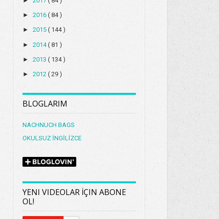
►
2017
( 84 )
►
2016
( 84 )
►
2015
( 144 )
►
2014
( 81 )
►
2013
( 134 )
►
2012
( 29 )
BLOGLARIM
NACHNUCH BAGS
OKULSUZ İNGİLİZCE
YENI VIDEOLAR İÇIN ABONE
OL!