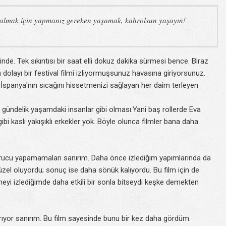
m almak için yapmanız gereken yaşamak, kahrolsun yaşayın!
de. Tek sıkıntısı bir saat elli dokuz dakika sürmesi bence. Biraz
 dolayı bir festival filmi izliyormuşsunuz havasına giriyorsunuz.
e İspanya'nın sıcağını hissetmenizi sağlayan her daim terleyen
 gündelik yaşamdaki insanlar gibi olması.Yani baş rollerde Eva
gibi kaslı yakışıklı erkekler yok. Böyle olunca filmler bana daha
vurucu yapamamaları sanırım. Daha önce izlediğim yapımlarında da
üzel oluyordu; sonuç ise daha sönük kalıyordu. Bu film için de
yi izlediğimde daha etkili bir sonla bitseydi keşke demekten
dırıyor sanırım. Bu film sayesinde bunu bir kez daha gördüm.