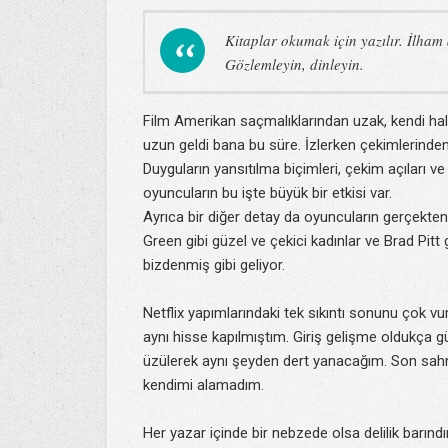
Kitaplar okumak için yazılır. İlha
Gözlemleyin, dinleyin.
Film Amerikan saçmalıklarından uzak, kendi halin
uzun geldi bana bu süre. İzlerken çekimlerinden
Duyguların yansıtılma biçimleri, çekim açıları v
oyuncuların bu işte büyük bir etkisi var.
Ayrıca bir diğer detay da oyuncuların gerçekten
Green gibi güzel ve çekici kadınlar ve Brad Pitt 
bizdenmiş gibi geliyor.
Netflix yapımlarındaki tek sıkıntı sonunu çok 
aynı hisse kapılmıştım. Giriş gelişme oldukça g
üzülerek aynı şeyden dert yanacağım. Son sahne
kendimi alamadım.
Her yazar içinde bir nebzede olsa delilik barın