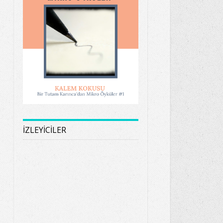
İZLEYİCİLER