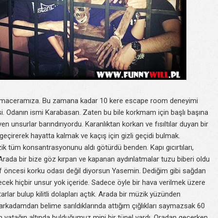
m maceramıza. Bu zamana kadar 10 kere escape room deneyimi
. Odanın ismi Karabasan. Zaten bu bile korkmam için başlı başına
n unsurlar barındırıyordu. Karanlıktan korkan ve fısıltılar duyan bir
irerek hayatta kalmak ve kaçış için gizli geçidi bulmak.
ik tüm konsantrasyonunu aldı götürdü benden. Kapı gıcırtıları,
. Arada bir bize göz kırpan ve kapanan aydınlatmalar tuzu biberi oldu
af öncesi korku odası değil diyorsun Yasemin. Dediğim gibi sağdan
recek hiçbir unsur yok içeride. Sadece öyle bir hava verilmek üzere
lar bulup kilitli dolapları açtık. Arada bir müzik yüzünden
rkadamdan belime sarıldıklarında attığım çığlıkları saymazsak 60
çin yatağın altında bulduğumuz mini bir tünel vardı. Oradan geçerken