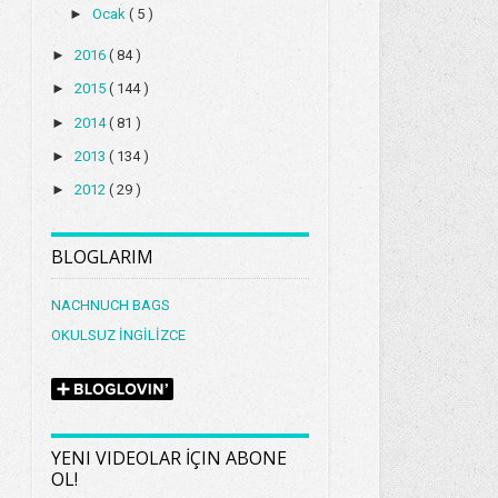
►
Ocak
( 5 )
►
2016
( 84 )
►
2015
( 144 )
►
2014
( 81 )
►
2013
( 134 )
►
2012
( 29 )
BLOGLARIM
NACHNUCH BAGS
OKULSUZ İNGİLİZCE
YENI VIDEOLAR İÇIN ABONE
OL!