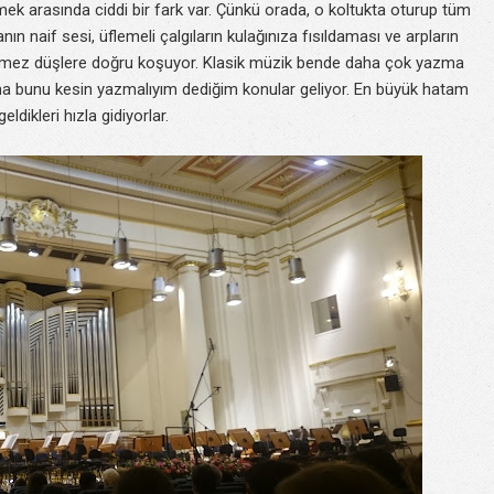
mek arasında ciddi bir fark var. Çünkü orada, o koltukta oturup tüm
n naif sesi, üflemeli çalgıların kulağınıza fısıldaması ve arpların
bilinmez düşlere doğru koşuyor. Klasik müzik bende daha çok yazma
ma bunu kesin yazmalıyım dediğim konular geliyor. En büyük hatam
dikleri hızla gidiyorlar.