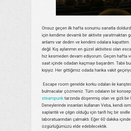
Onsuz geçen ilk hafta sonumu sanatla doldurd
için kendime devamlı bir aktivite yaratmakta
anlamı var dedim ve kendimi odalara kapattım.
değil. Kış aylarımın en güzel aktivitesi olan e
hız kesmeden devam ediyorum. Geçen hafta ve b
saat içinde odadan kaçmayı başardım. Tabii bunu
kişiyiz. Her gittiğimiz odada harika vakit geçiriy
Escape room genelde korku odaları ile karıştırıl
bulmacalar çözmeniz. Tüm odaların bir konsepti
steampunk
tarzında döşenmiş olan ve gizli bir 
Deneylerinde insanları kullanan Veba, kendi ism
saplantılı ve çılgın olduğu için tarifi hiç bir siv
laboratuarından çalmaktı. Eğer 60 dakika içind
özgürlüğümüzü elde edebilecektik.