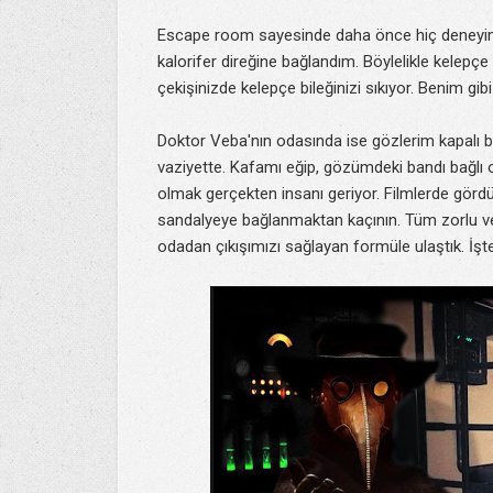
Escape room sayesinde daha önce hiç deneyim
kalorifer direğine bağlandım. Böylelikle kelep
çekişinizde kelepçe bileğinizi sıkıyor. Benim gi
Doktor Veba'nın odasında ise gözlerim kapalı b
vaziyette. Kafamı eğip, gözümdeki bandı bağlı o
olmak gerçekten insanı geriyor. Filmlerde görd
sandalyeye bağlanmaktan kaçının. Tüm zorlu ve 
odadan çıkışımızı sağlayan formüle ulaştık. İş