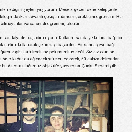
lemediğim şeyleri yaşıyorum. Mesela geçen sene kelepçe ile
çe bileğimdeyken devamlı çekiştirmemem gerektiğini öğrendim. Her
bi bilmeyenler varsa şimdi öğrenmiş oldular.
ir sandalyede başladım oyuna. Kollarım sandalye koluna bağlı bir
lan elimi kullanarak çıkarmayı başardım. Bir sandalyeye bağlı
üğümüz gibi kurtulmak ise pek mümkün değil. Siz siz olun bir
bir o kadar da eğlenceli şifreleri çözerek, 60 dakika dolmadan
te bu da mutluluğumuz objektife yansıması. Çünkü ölmemiştik.