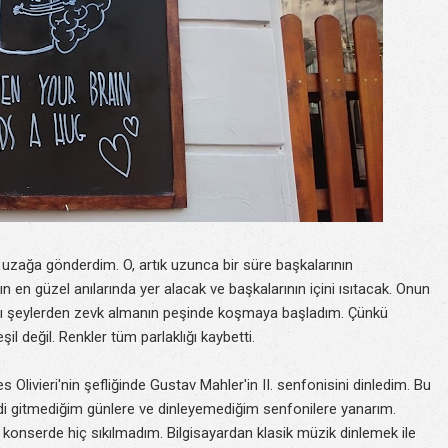
uzağa gönderdim. O, artık uzunca bir süre başkalarının
 en güzel anılarında yer alacak ve başkalarının içini ısıtacak. Onun
klı şeylerden zevk almanın peşinde koşmaya başladım. Çünkü
il değil. Renkler tüm parlaklığı kaybetti.
 Olivieri'nin şefliğinde Gustav Mahler'in II. senfonisini dinledim. Bu
mdi gitmediğim günlere ve dinleyemediğim senfonilere yanarım.
a konserde hiç sıkılmadım. Bilgisayardan klasik müzik dinlemek ile