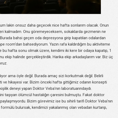
um lakin onsuz daha geçecek nice hafta sonlarım olacak. Onun
n geri kalmadım. Onu göremeyeceksem, sokaklarda gezmenin ne
 Burada bahsi geçen oda depresyona girip kapatılan odalardan
scape room'dan bahsediyorum. Yazın rafa kaldırdığım bu aktiviteme
u hafta sonu olmak üzere, kendimi iki kere bir odaya kapatıp, 1
 ekip halinde gerçekleştirdik. Harika ekip arkadaşlarım var. Biz üç
oruz.
ıyor ama öyle değil. Burada amaç sizi korkutmak değil. Belirli
 ve hikayesi var. Bizim önceki hafta gittiğimiz odanın konsepti
kişilik deneyi yapan Doktor Veba'nın laboratuarındaydı.
ini taşıyan ölümcül hastalığın çaresini bulmuştu. Fakat doktor
ille paylaşmıyordu. Bizim görevimiz ise bu sihirli tarifi Doktor Veba'nın
e formülü bulursak, kendimizi yakalanmış olan vebadan kurtarıp,