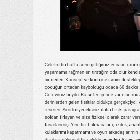
Gelelim bu hafta sonu gittiğimiz escape roo
yaşamama rağmen en tırstığım oda olur kendisi
bir neden. Konsept ve konu ise ismini destekleye
çocuğun ortadan kaybolduğu odada 60 dakika geç
Görevimiz buydu. Bu sefer içeride var olan müz
derinlerden gelen fısıltılar oldukça gerçekçiydi
resmen. Şimdi diyeceksiniz daha bir iki paragr
soldan fırlayan ve size fiziksel olarak zarar ve
tasarlanmış. Yine biz bulmacalar çözdük, anahtar
kulaklarımı kapatmamı ve oyun arkadaşlarımın a
dakikayı eğlenceli bir şekilde geçirdim. Kaçış i