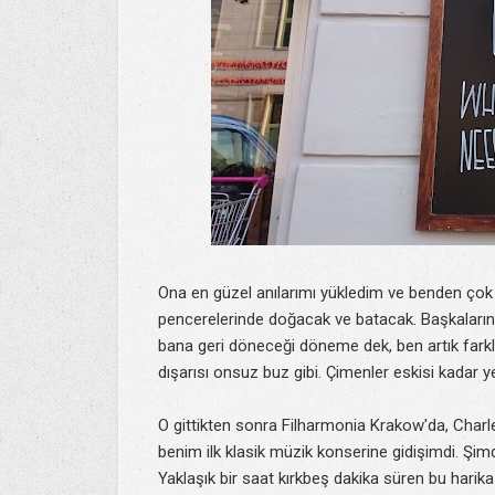
Ona en güzel anılarımı yükledim ve benden çok 
pencerelerinde doğacak ve batacak. Başkalarının
bana geri döneceği döneme dek, ben artık far
dışarısı onsuz buz gibi. Çimenler eskisi kadar yeş
O gittikten sonra Filharmonia Krakow'da, Charles
benim ilk klasik müzik konserine gidişimdi. Şi
Yaklaşık bir saat kırkbeş dakika süren bu harik