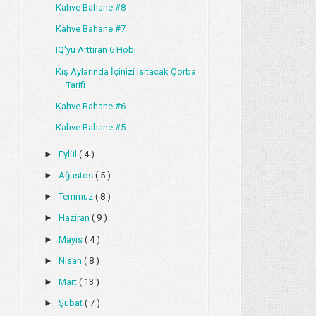
Kahve Bahane #8
Kahve Bahane #7
IQ'yu Arttıran 6 Hobi
Kış Aylarında İçinizi Isıtacak Çorba
Tarifi
Kahve Bahane #6
Kahve Bahane #5
►
Eylül
( 4 )
►
Ağustos
( 5 )
►
Temmuz
( 8 )
►
Haziran
( 9 )
►
Mayıs
( 4 )
►
Nisan
( 8 )
►
Mart
( 13 )
►
Şubat
( 7 )