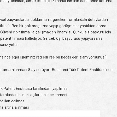
nün sayfasından, almak istediğiniz marka isminin daha önce koruma
 Bireysel başvurularda, doldurmanız gereken formlardaki detaylardan
 etkiler.) Ben bir çok araştırma yapıp görüşmeler yaptıktan sonra
Güvenilir bir firma ile çalışmak en önemlisi. Çünkü siz başvuru için
patent firması hallediyor. Gerçek kişi başvurusu yapıyorsanız;
anız yeterli.
isinde eğer işleminiz red edilirse bu bedeli geri alamıyorsunuz.)
rin tamamlanması 8 ay sürüyor. Bu süreci Türk Patent Enstitüsü'nün
k Patent Enstitüsü tarafından yapılması
tarafından hukuki açılardan incelenmesi
e ilan edilmesi
a altına alınması