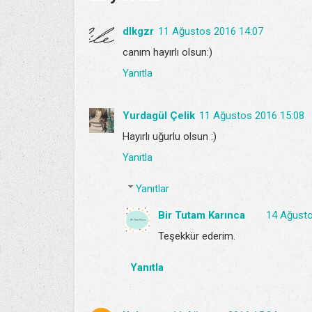
dlkgzr
11 Ağustos 2016 14:07
canım hayırlı olsun:)
Yanıtla
Yurdagül Çelik
11 Ağustos 2016 15:08
Hayırlı uğurlu olsun :)
Yanıtla
Yanıtlar
Bir Tutam Karınca
14 Ağusto
Teşekkür ederim.
Yanıtla