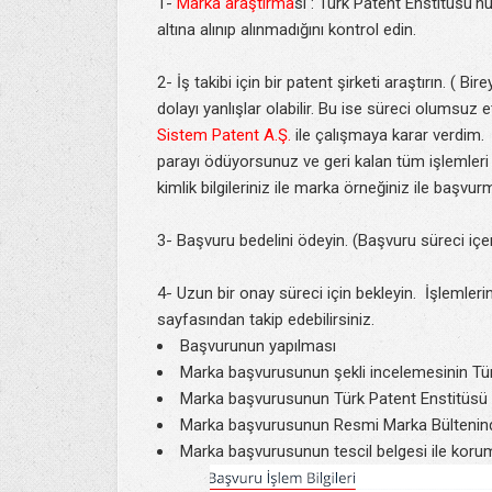
1-
Marka araştırma
sı : Türk Patent Enstitüsü'
altına alınıp alınmadığını kontrol edin.
2- İş takibi için bir patent şirketi araştırın. (
dolayı yanlışlar olabilir. Bu ise süreci olumsuz
Sistem Patent A.Ş.
ile çalışmaya karar verdim. 
parayı ödüyorsunuz ve geri kalan tüm işlemleri 
kimlik bilgileriniz ile marka örneğiniz ile başvurm
3- Başvuru bedelini ödeyin. (Başvuru süreci içer
4- Uzun bir onay süreci için bekleyin. İşlemle
sayfasından takip edebilirsiniz.
Başvurunun yapılması
Marka başvurusunun şekli incelemesinin Tür
Marka başvurusunun Türk Patent Enstitüsü 
Marka başvurusunun Resmi Marka Bültenind
Marka başvurusunun tescil belgesi ile korum