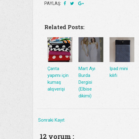
PAYLAŞ:
Related Posts:
Çanta
Mart Ayı
Ipad mini
yapımı için
Burda
kılıfı
kumaş
Dergisi
alışverişi
(Elbise
dikimi)
Sonraki Kayıt
12 yorum :