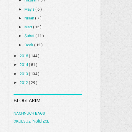
►
Haziran
( 5 )
►
Mayıs
( 6 )
►
Nisan
( 7 )
►
Mart
( 12 )
►
Şubat
( 11 )
►
Ocak
( 12 )
►
2015
( 144 )
►
2014
( 81 )
►
2013
( 134 )
►
2012
( 29 )
BLOGLARIM
NACHNUCH BAGS
OKULSUZ İNGİLİZCE