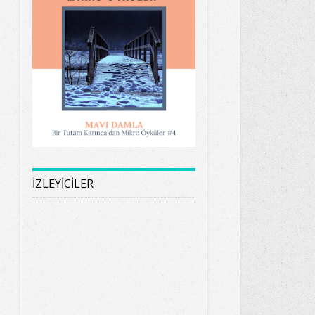
İZLEYİCİLER