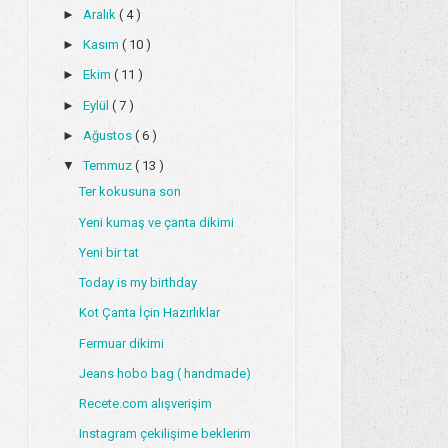
►
Aralık
( 4 )
►
Kasım
( 10 )
►
Ekim
( 11 )
►
Eylül
( 7 )
►
Ağustos
( 6 )
▼
Temmuz
( 13 )
Ter kokusuna son
Yeni kumaş ve çanta dikimi
Yeni bir tat
Today is my birthday
Kot Çanta İçin Hazırlıklar
Fermuar dikimi
Jeans hobo bag ( handmade)
Recete.com alışverişim
Instagram çekilişime beklerim