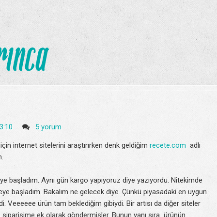
3:10
5 yorum
n internet sitelerini araştırırken denk geldiğim
recete.com
adlı
m.
meye başladım. Aynı gün kargo yapıyoruz diye yazıyordu. Nitekimde
meye başladım. Bakalım ne gelecek diye. Çünkü piyasadaki en uygun
i. Veeeeee ürün tam beklediğim gibiydi. Bir artısı da diğer siteler
p siparişime ek olarak göndermişler. Bunun yanı sıra
ürünün