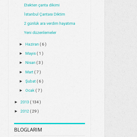
Etekten çanta dikimi
İstanbul Çantası Diktim
2 günlük ara verdim hayatıma
Yeni düzenlemeler
►
Haziran
( 6 )
►
Mayıs
( 1 )
►
Nisan
( 3 )
►
Mart
( 7 )
►
Şubat
( 6 )
►
Ocak
( 7 )
►
2013
( 134 )
►
2012
( 29 )
BLOGLARIM