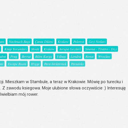
şam
Nachnuch Bags
Çanta Dikimi
Krakow
Polonya
Gezi Notları
Kitap Yorumları
Moda
Kraków
Avrupa Gezileri
Sinema - Tiyatro - Dizi
talya
Prag
Beyrut
Bilim Kurgu
Yılbaşı
Londra
Roma
Wroclaw
ai
Escape Room
Hygge
Para biriktirmek
Paradoks
ji. Mieszkam w Stambule, a teraz w Krakowie. Mówię po turecku i
. Z zawodu ksiegowa. Moje ulubione słowa oczywiście :) Interesuję
 Uwielbiam mój rower.