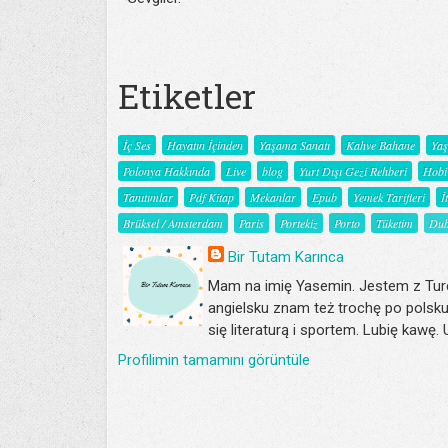
Etiketler
İç Ses
Hayatın İçinden
Yaşama Sanatı
Kahve Bahane
Ya
Polonya Hakkında
Live
blog
Yurt Dışı Gezi Rehberi
Hobi
Tanıtımlar
Pdf Kitap
Mekanlar
Epub
Yemek Tarifleri
İ
Brüksel / Amsterdam
Paris
Portekiz
Porto
Tüketim
Dub
Bir Tutam Karınca
Mam na imię Yasemin. Jestem z Turc
angielsku znam też trochę po polsku
się literaturą i sportem. Lubię kawę.
Profilimin tamamını görüntüle