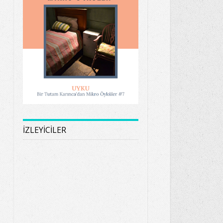
İZLEYİCİLER