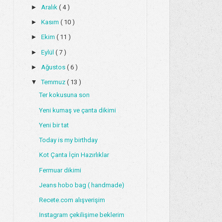
►
Aralık
( 4 )
►
Kasım
( 10 )
►
Ekim
( 11 )
►
Eylül
( 7 )
►
Ağustos
( 6 )
▼
Temmuz
( 13 )
Ter kokusuna son
Yeni kumaş ve çanta dikimi
Yeni bir tat
Today is my birthday
Kot Çanta İçin Hazırlıklar
Fermuar dikimi
Jeans hobo bag ( handmade)
Recete.com alışverişim
Instagram çekilişime beklerim