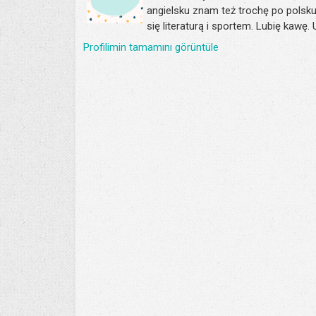
angielsku znam też trochę po polsku
się literaturą i sportem. Lubię kawę.
Profilimin tamamını görüntüle