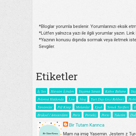
*Bloglar yorumla beslenir. Yorumlarınızı eksik etm
*Lütfen yalnızca yazı ile ilgili yorumlar yazın. Lin
*Yazının konusu dışında sormak veya iletmek isted
Sevgiler.
Etiketler
İç Ses
Hayatın İçinden
Yaşama Sanatı
Kahve Bahane
Ya
Polonya Hakkında
Live
blog
Yurt Dışı Gezi Rehberi
Hobi
Tanıtımlar
Pdf Kitap
Mekanlar
Epub
Yemek Tarifleri
İ
Brüksel / Amsterdam
Paris
Portekiz
Porto
Tüketim
Dub
Bir Tutam Karınca
Mam na imię Yasemin. Jestem z Turc