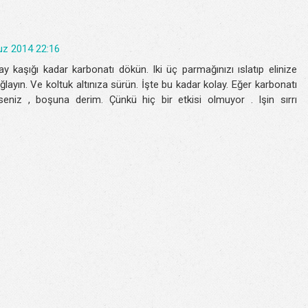
z 2014 22:16
y kaşığı kadar karbonatı dökün. Iki üç parmağınızı ıslatıp elinize
layın. Ve koltuk altınıza sürün. İşte bu kadar kolay. Eğer karbonatı
seniz , boşuna derim. Çünkü hiç bir etkisi olmuyor . Işin sırrı