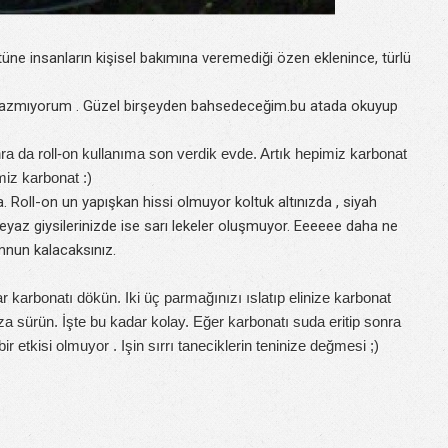
tüne insanların kişisel bakımına veremediği özen eklenince, türlü
n yazmıyorum . Güzel birşeyden bahsedeceğim.bu atada okuyup
a da roll-on kullanıma son verdik evde. Artık hepimiz karbonat
imiz karbonat :)
 Roll-on un yapışkan hissi olmuyor koltuk altınızda , siyah
eyaz giysilerinizde ise sarı lekeler oluşmuyor. Eeeeee daha ne
mnun kalacaksınız.
 karbonatı dökün. Iki üç parmağınızı ıslatıp elinize karbonat
ıza sürün. İşte bu kadar kolay. Eğer karbonatı suda eritip sonra
r etkisi olmuyor . Işin sırrı taneciklerin teninize değmesi ;)