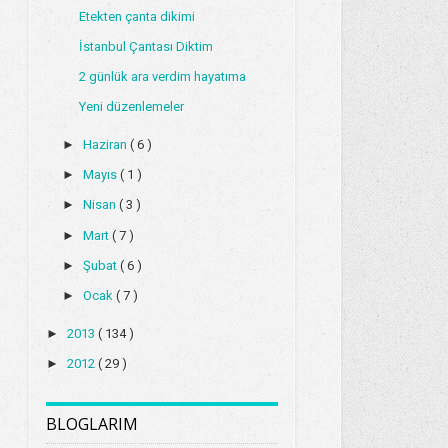
Etekten çanta dikimi
İstanbul Çantası Diktim
2 günlük ara verdim hayatıma
Yeni düzenlemeler
►
Haziran
( 6 )
►
Mayıs
( 1 )
►
Nisan
( 3 )
►
Mart
( 7 )
►
Şubat
( 6 )
►
Ocak
( 7 )
►
2013
( 134 )
►
2012
( 29 )
BLOGLARIM