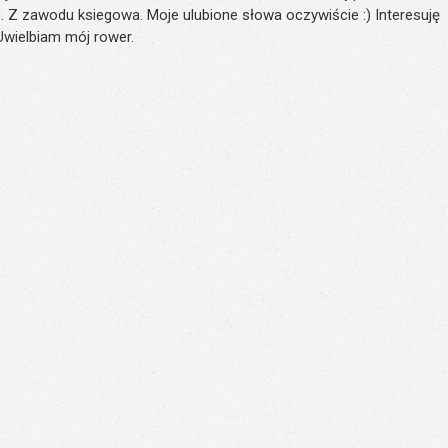
. Z zawodu ksiegowa. Moje ulubione słowa oczywiście :) Interesuję
 Uwielbiam mój rower.