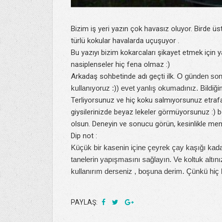
Bizim iş yeri yazın çok havasız oluyor. Birde üs
türlü kokular havalarda uçuşuyor .
Bu yazıyı bizim kokarcaları şikayet etmek içi
nasiplenseler hiç fena olmaz :)
Arkadaş sohbetinde adı geçti ilk.
O günden sonr
kullanıyoruz :)) evet yanlış okumadınız. Bildiğ
Terliyorsunuz ve hiç koku salmıyorsunuz etrafa.
giysilerinizde beyaz lekeler görmüyorsunuz :) b
olsun. Deneyin ve sonucu görün, kesinlikle me
Dip not :
Küçük bir kasenin içine çeyrek çay kaşığı kadar
tanelerin yapışmasını sağlayın. Ve koltuk altın
kullanırım derseniz , boşuna derim. Çünkü hiç bi
PAYLAŞ: