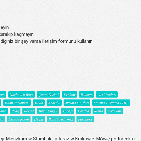
eyin.
k bırakıp kaçmayın.
iğiniz bir şey varsa İletişim formunu kullanın.
şam
Nachnuch Bags
Çanta Dikimi
Krakow
Polonya
Gezi Notları
Kitap Yorumları
Moda
Kraków
Avrupa Gezileri
Sinema - Tiyatro - Dizi
talya
Prag
Beyrut
Bilim Kurgu
Yılbaşı
Londra
Roma
Wroclaw
ai
Escape Room
Hygge
Para biriktirmek
Paradoks
ji. Mieszkam w Stambule, a teraz w Krakowie. Mówię po turecku i