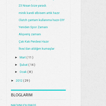
23 Nisan bize yaradı.
minik kareli elbisem artık hazır
Clutch çantam kullanıma hazır-DIY
Yeniden Spor Zamanı
Alışveriş zamanı
Çatı Katı Perdesi Hazır
İkea'dan aldığım kumaşlar
►
Mart
( 11 )
►
Şubat
( 14 )
►
Ocak
( 8 )
►
2012
( 29 )
BLOGLARIM
NACHNUCH BAGS