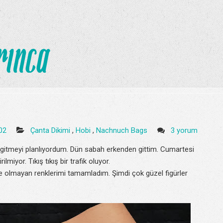
:02
Çanta Dikimi
,
Hobi
,
Nachnuch Bags
3 yorum
gitmeyi planlıyordum. Dün sabah erkenden gittim. Cumartesi
miyor. Tıkış tıkış bir trafik oluyor.
e olmayan renklerimi tamamladım. Şimdi çok güzel figürler