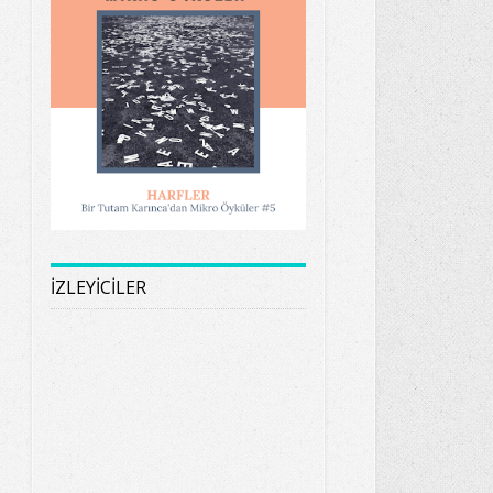
İZLEYİCİLER