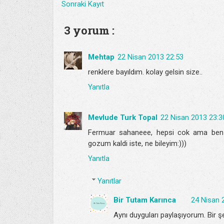
Sonraki Kayıt
3 yorum :
Mehtap
22 Nisan 2013 22:53
renklere bayıldım. kolay gelsin size..
Yanıtla
Mevlude Turk Topal
22 Nisan 2013 23:3
Fermuar sahaneee, hepsi cok ama ben f
gozum kaldi iste, ne bileyim:)))
Yanıtla
Yanıtlar
Bir Tutam Karınca
24 Nisan 
Aynı duyguları paylaşıyorum. Bir ş