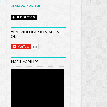
t
OKULSUZ İNGİLİZCE
YENI VIDEOLAR İÇIN ABONE
OL!
NASIL YAPILIR?