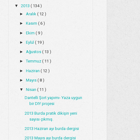
▼
2013
( 134 )
►
Aralık
( 12 )
►
Kasım
( 6 )
►
Ekim
( 9 )
►
Eylül
( 19 )
►
Ağustos
( 13 )
►
Temmuz
( 11 )
►
Haziran
( 12 )
►
Mayıs
( 8 )
▼
Nisan
( 11 )
Dantelli Şort yapımı- Yaza uygun
bir DIY projesi
2013 Burda pratik dikişin yeni
sayısı çıkmış.
2013 Haziran ayı burda dergisi
2013 Mayıs ayı burda dergisi