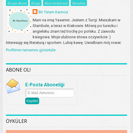
Escape Room
Hygge
Para biriktirmek
Paradoks
Bir Tutam Karınca
Mam na imię Yasemin. Jestem z Turcji. Mieszkam w
Stambule, a teraz w Krakowie. Mówię po turecku i
angielsku znam też trochę po polsku. Z zawodu
ksiegowa. Moje ulubione słowa oczywiście :)
Interesuję się literaturą i sportem. Lubię kawę. Uwielbiam mój rower.
Profilimin tamamını görüntüle
ABONE OL!
E-Posta Aboneliği
ÖYKÜLER