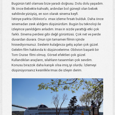
Bugünün tatil olaması bize yaradı doğrusu. Dolu dolu yaşadım.
İlk önce Bebekte kahvaltı, ardından bol güneşli olan bebek
sahilinde yürüyüş, en son olarak sinema keyfi.
İstinye parkta Oblivion'u ımax izleme fırsatı bulduk. Daha önce
sinemadan zevk aldığımı düşünürdüm. Bugün bu teknoloji ile
izleyince yanıldığımı anladım. Imax in sizde yarattığı etki çok
farklı. Sinema perdesi gibi değil görüntüsü. Çok net ve perde
duvardan duvara. Onun için tamamen filmin içinde
hissediyorsunuz. Seslerin kulağınıza geliş açıları çok güzel.
Gelelim film hakkında ki düşüncelerime. Oblivion başarılı bir
Tom Cruise filmi olmuş. Görsel efektleri çok güzel.
Kullandıkları araçların, silahların tasarımları çok sevdim.
Konusu birazcık daha karışık olsa imiş,iyi olurdu. İzlemeyi
düşünüyorsanız kesinlikle Imax de izleyin derim.