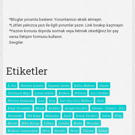
*Bloglar yorumla beslenir. Yorumlarınızı eksik etmeyin.
*Lütfen yalnızca yazı ile ilgili yorumlar yazın. Link bırakıp kaçmayın.
*Yazının konusu dışında sormak veya iletmek istediğiniz bir şey
varsa İletişim formunu kullanın.
Sevgiler.
Etiketler
İç Ses
Hayatın İçinden
Yaşama Sanatı
Kahve Bahane
Yaşam
Nachnuch Bags
Çanta Dikimi
Krakow
Polonya
Gezi Notları
Polonya Hakkında
Live
blog
Yurt Dışı Gezi Rehberi
Hobi
Kitap Yorumları
Moda
Kraków
Avrupa Gezileri
Sinema - Tiyatro - Dizi
Tanıtımlar
Pdf Kitap
Mekanlar
Epub
Yemek Tarifleri
İtalya
Prag
Beyrut
Bilim Kurgu
Yılbaşı
Londra
Roma
Wroclaw
Brüksel / Amsterdam
Paris
Portekiz
Porto
Tüketim
Dubai