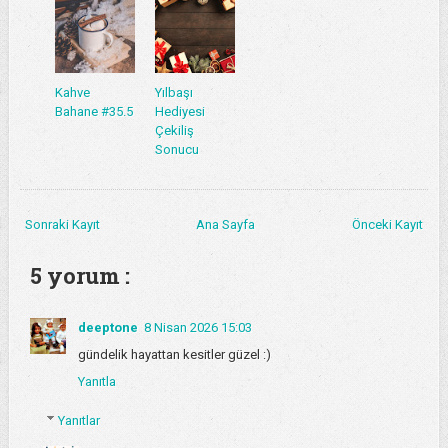
Kahve
Yılbaşı
Bahane #35.5
Hediyesi
Çekiliş
Sonucu
Sonraki Kayıt
Ana Sayfa
Önceki Kayıt
5 yorum :
deeptone
8 Nisan 2026 15:03
gündelik hayattan kesitler güzel :)
Yanıtla
Yanıtlar