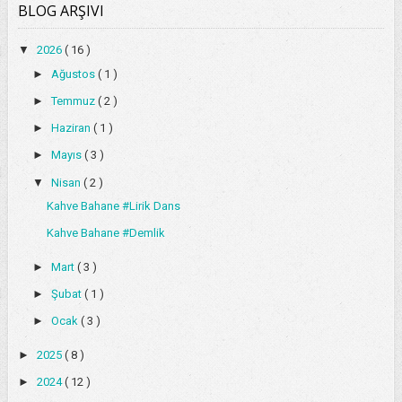
BLOG ARŞIVI
▼
2026
( 16 )
►
Ağustos
( 1 )
►
Temmuz
( 2 )
►
Haziran
( 1 )
►
Mayıs
( 3 )
▼
Nisan
( 2 )
Kahve Bahane #Lirik Dans
Kahve Bahane #Demlik
►
Mart
( 3 )
►
Şubat
( 1 )
►
Ocak
( 3 )
►
2025
( 8 )
►
2024
( 12 )