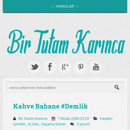
:::: KONULAR ::::
Kahve Bahane #Demlik
Bir Tutam Karınca
7 Nisan 2026 23:23
Hayatın
İçinden
,
İç Ses
,
Yaşama Sanatı
5 yorum