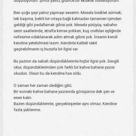
düşünüyorum. Şimdi yalnız gidince bir eksiklik hissediyorum.
Ben çoğu şeyi yalnız yapmayı severim. Mesela bisiklet sürmek;
tek başıma, belirli bir rotaya bağlı kalmadan tamamen içimden
geldiği gibi pedallamak gibisi yok. Mesela yürüyüş; sabahın
serin saatlerinde, etrafta kimse yokken, kuş cıvıltıları eşliğinde
nefesime odaklanarak adım atmak gibisi yok. İnsanın kendi
kendine yetebilmesi lazım. Kendinle kaliteli vakit
geçirebilmenin iç huzurla bir ilgisi var.
Bu yazının da sabah düşündüklerimle hiçbir ilgisi yok. Sevgili
okur, düşündüklerimden çok farklı bir kahve bahane yazısı
okudun. Olsun bu da kendine has oldu.
O zaman her zaman dediğim gibi;
Bir sonraki kahve bahane yazısında görüşünce dek şen ve
esen kalın.
Bazen düşündüklerinle, gerçekleşenler aynı olmaz. Kendine
fazla yüklenme.