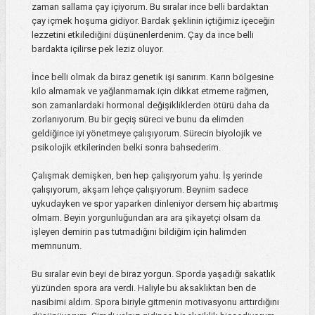
zaman sallama çay içiyorum. Bu sıralar ince belli bardaktan
çay içmek hoşuma gidiyor. Bardak şeklinin içtiğimiz içeceğin
lezzetini etkilediğini düşünenlerdenim. Çay da ince belli
bardakta içilirse pek leziz oluyor.
İnce belli olmak da biraz genetik işi sanırım. Karın bölgesine
kilo almamak ve yağlanmamak için dikkat etmeme rağmen,
son zamanlardaki hormonal değişikliklerden ötürü daha da
zorlanıyorum. Bu bir geçiş süreci ve bunu da elimden
geldiğince iyi yönetmeye çalışıyorum. Sürecin biyolojik ve
psikolojik etkilerinden belki sonra bahsederim.
Çalışmak demişken, ben hep çalışıyorum yahu. İş yerinde
çalışıyorum, akşam lehçe çalışıyorum. Beynim sadece
uykudayken ve spor yaparken dinleniyor dersem hiç abartmış
olmam. Beyin yorgunluğundan ara ara şikayetçi olsam da
işleyen demirin pas tutmadığını bildiğim için halimden
memnunum.
Bu sıralar evin beyi de biraz yorgun. Sporda yaşadığı sakatlık
yüzünden spora ara verdi. Haliyle bu aksaklıktan ben de
nasibimi aldım. Spora biriyle gitmenin motivasyonu arttırdığını