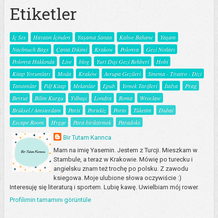
Etiketler
İç Ses
Hayatın İçinden
Yaşama Sanatı
Kahve Bahane
Yaşam
Nachnuch Bags
Çanta Dikimi
Krakow
Polonya
Gezi Notları
Polonya Hakkında
Live
blog
Yurt Dışı Gezi Rehberi
Hobi
Kitap Yorumları
Moda
Kraków
Avrupa Gezileri
Sinema - Tiyatro - Dizi
Tanıtımlar
Pdf Kitap
Mekanlar
Epub
Yemek Tarifleri
İtalya
Prag
Beyrut
Bilim Kurgu
Yılbaşı
Londra
Roma
Wroclaw
Brüksel / Amsterdam
Paris
Portekiz
Porto
Tüketim
Dubai
Escape Room
Hygge
Para biriktirmek
Paradoks
Bir Tutam Karınca
Mam na imię Yasemin. Jestem z Turcji. Mieszkam w
Stambule, a teraz w Krakowie. Mówię po turecku i
angielsku znam też trochę po polsku. Z zawodu
ksiegowa. Moje ulubione słowa oczywiście :)
Interesuję się literaturą i sportem. Lubię kawę. Uwielbiam mój rower.
Profilimin tamamını görüntüle